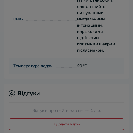
м'який, глибокий,
елегантний, з
вишуканими
Смак
мигдальними
інтонаціями,
вершковими
відтінками,
приємним щедрим
післясмаком.
Температура подачі
20 °С
Відгуки
Відгуків про цей товар ще не було.
+ Додати відгук