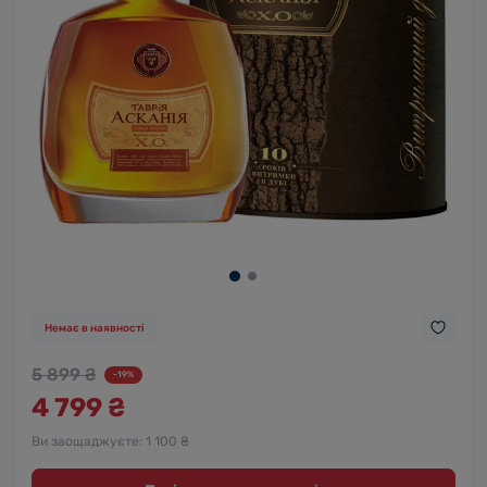
Немає в наявності
5 899 ₴
-19%
4 799 ₴
Ви заощаджуєте:
1 100 ₴