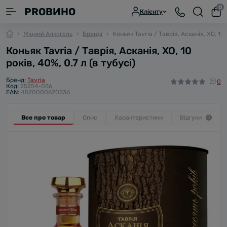
0
PROВИНО
Клієнту
Міцний Алкоголь
Бренді
Коньяк Tavria / Таврія, Асканія, XO, 10 
Коньяк Tavria / Таврія, Асканія, XO, 10
років, 40%, 0.7 л (в тубусі)
Бренд:
Tavria
0
Код:
25254-056
EAN:
4820000620536
Все про товар
Опис
Характеристики
Відгуки
0