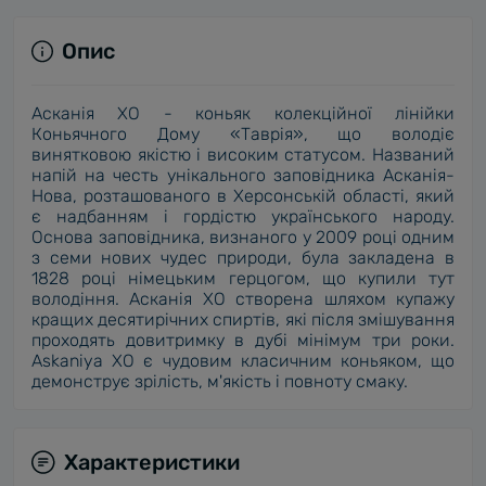
Опис
Асканія XO - коньяк колекційної лінійки
Коньячного Дому «Таврія», що володіє
винятковою якістю і високим статусом. Названий
напій на честь унікального заповідника Асканія-
Нова, розташованого в Херсонській області, який
є надбанням і гордістю українського народу.
Основа заповідника, визнаного у 2009 році одним
з семи нових чудес природи, була закладена в
1828 році німецьким герцогом, що купили тут
володіння. Асканія ХО створена шляхом купажу
кращих десятирічних спиртів, які після змішування
проходять довитримку в дубі мінімум три роки.
Askaniya XO є чудовим класичним коньяком, що
демонструє зрілість, м'якість і повноту смаку.
Характеристики