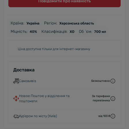
Повідомити про наявність
Країна:
Регіон:
Україна
Херсонська область
Міцність:
Класифікація:
Об `єм:
40%
XO
700 мл
Ціна доступна тільки для інтернет-магазину
Доставка
Самовивіз
Безкоштовно
Новою Поштою у відділення та
За тарифами
перевізника
поштомати
Курʼєром по місту (Київ)
від 100 ₴