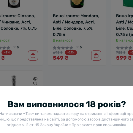
 ігристе Cinzano,
Вино ігристе Mondoro,
Вино іг
/ Чинзано, Асті,
Asti / Мондоро, Асті,
Asti / М
, Солодке, 7%, 0.75
Біле, Солодке, 7.5%,
Біле, Со
0.75 л
0.75 л (
вності
В наявності
В наявнос
0
0
695 ₴
755 ₴
-8%
-21%
-
 ₴
549 ₴
599 ₴
Вам виповнилося 18 років?
Натискаючи «Так» ви також надаєте згоду на отримання інформації пр
кцію, що представлена на сайті, за допомогою засобів дистанційного з
згідно з ч. 2 ст. 15 Закону України «Про захист прав споживачів»
 ігристе Martini,