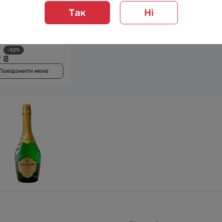
/ Мартіна, Асті,
Так
Ні
, Солодке, 7.5%,
 л
0
-52%
 ₴
Повідомити мене