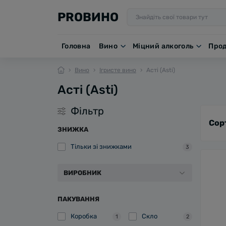
PROВИНО
Головна
Вино
Міцний алкоголь
Про
Вино
Ігристе вино
Асті (Asti)
Асті (Asti)
Фільтр
Сор
ЗНИЖКА
Тільки зі знижками
3
ВИРОБНИК
ПАКУВАННЯ
Коробка
Скло
1
2