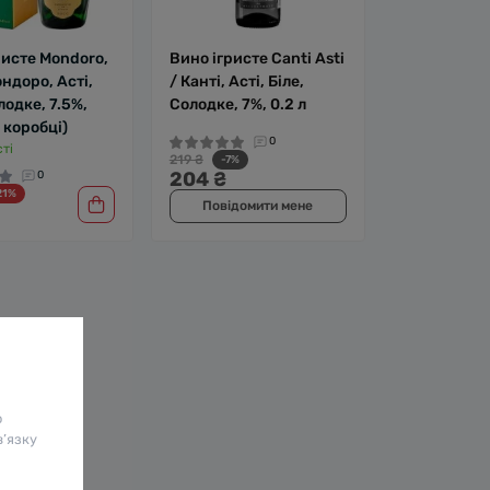
ристе Mondoro,
Вино ігристе Canti Asti
ондоро, Асті,
/ Канті, Асті, Біле,
лодке, 7.5%,
Солодке, 7%, 0.2 л
в коробці)
0
ті
219 ₴
-7%
204 ₴
0
21%
Повідомити мене
о
в’язку