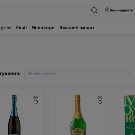
Виномаркети
дукти
Акції
Мініатюри
Власний імпорт
тування: