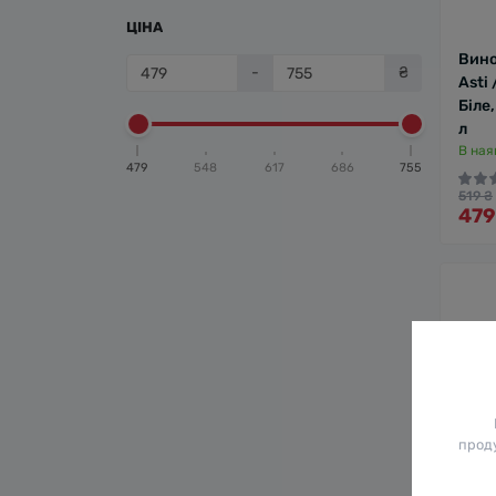
ЦІНА
Вино
-
₴
Asti 
Біле
л
В ная
479
548
617
686
755
519 ₴
479
проду
Вино