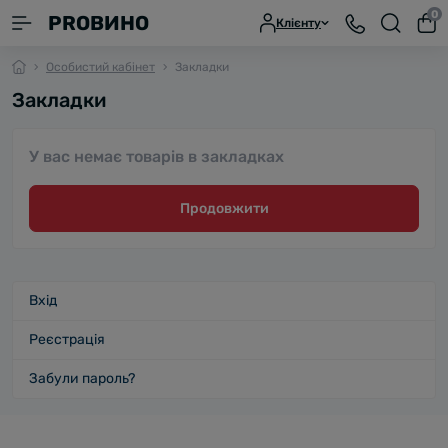
0
PROВИНО
Клієнту
Особистий кабінет
Закладки
Закладки
У вас немає товарів в закладках
Продовжити
Вхід
Реєстрація
Забули пароль?