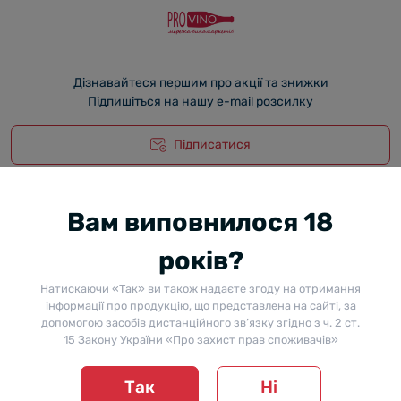
Дізнавайтеся першим про акції та знижки
Підпишіться на нашу e-mail розсилку
Підписатися
Вам виповнилося 18
Телефони
Графік роботи
років?
38 (050) 449 60 49
Обробка замовлень:
Будні: з 10:00 до 18:30
Субота, Неділя: з 10:00 до 16:00
Натискаючи «Так» ви також надаєте згоду на отримання
E-mail
інформації про продукцію, що представлена на сайті, за
info@provino.ua
допомогою засобів дистанційного зв’язку згідно з ч. 2 ст.
15 Закону України «Про захист прав споживачів»
Перейти до контактів
Так
Ні