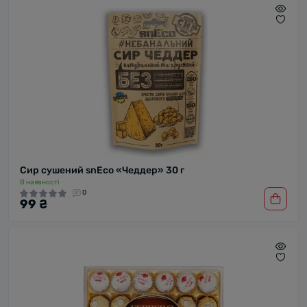
Сир сушений snEco «Чеддер» 30 г
В наявності
0
99 ₴