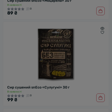
Сир сушений snEco «Моцарела» 30 г
В наявності
0
89 ₴
Сир сушений snEco «Сулугуні» 30 г
В наявності
0
99 ₴