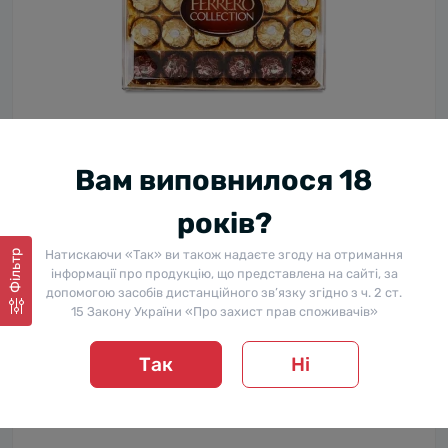
Цукерки Ferrero Collection, 269,4 г
В наявності
Вам виповнилося 18
0
875 ₴
років?
Натискаючи «Так» ви також надаєте згоду на отримання
Фільтр
інформації про продукцію, що представлена на сайті, за
допомогою засобів дистанційного зв’язку згідно з ч. 2 ст.
15 Закону України «Про захист прав споживачів»
Так
Ні