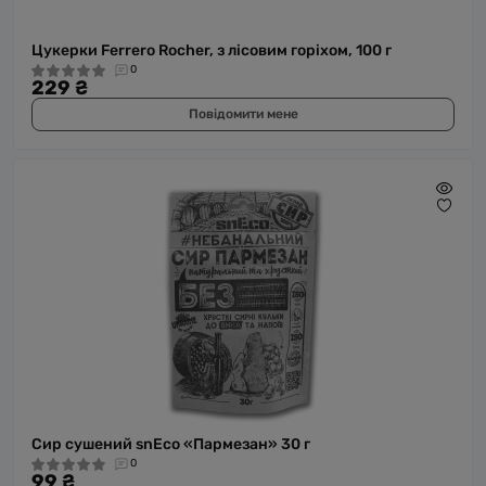
Цукерки Ferrero Rocher, з лісовим горіхом, 100 г
0
229 ₴
Повідомити мене
Сир сушений snEco «Пармезан» 30 г
0
99 ₴