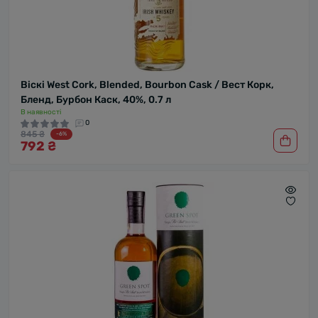
Віскі West Cork, Blended, Bourbon Cask / Вест Корк,
Бленд, Бурбон Каск, 40%, 0.7 л
В наявності
0
845 ₴
-6%
792 ₴