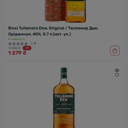
Віскі Tullamore Dew, Original / Тюлламор Дью,
Оріджинал, 40%, 0.7 л (мет. уп.)
В наявності
0
1 355 ₴
-6%
1 279 ₴