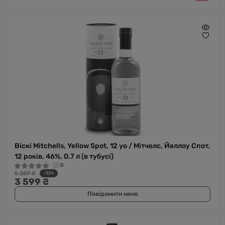
Віскі Mitchells, Yellow Spot, 12 yo / Мітчелс, Йеллоу Спот,
12 років, 46%, 0.7 л (в тубусі)
0
5 259 ₴
-32%
3 599 ₴
Повідомити мене