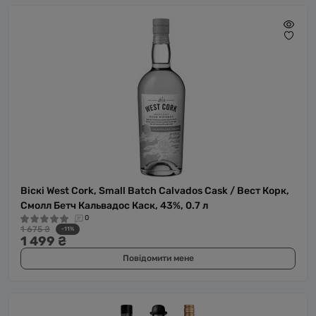
Віскі West Cork, Small Batch Calvados Cask / Вест Корк,
Смолл Бетч Кальвадос Каск, 43%, 0.7 л
0
1 675 ₴
-11%
1 499 ₴
Повідомити мене