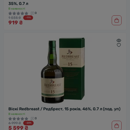
35%, 0.7 л
В наявності
0
1 035 ₴
-11%
919 ₴
Віскі Redbreast / Редбрест, 15 років, 46%, 0.7 л (под. уп)
В наявності
0
6 999 ₴
-20%
5 599 ₴