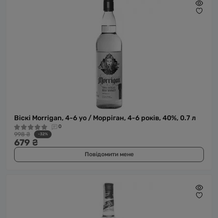
Віскі Morrigan, 4-6 yo / Морріган, 4-6 років, 40%, 0.7 л
0
998 ₴
-32%
679 ₴
Повідомити мене