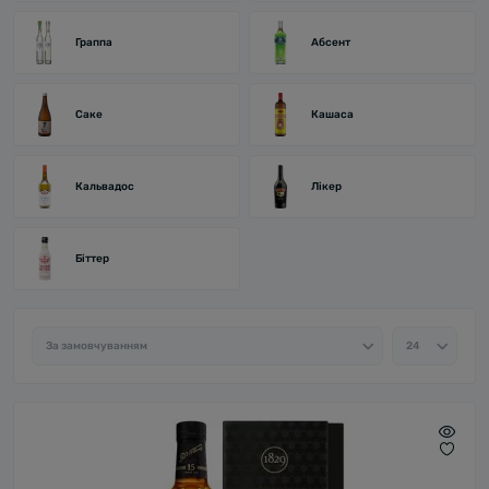
Граппа
Абсент
Саке
Кашаса
Кальвадос
Лікер
Біттер