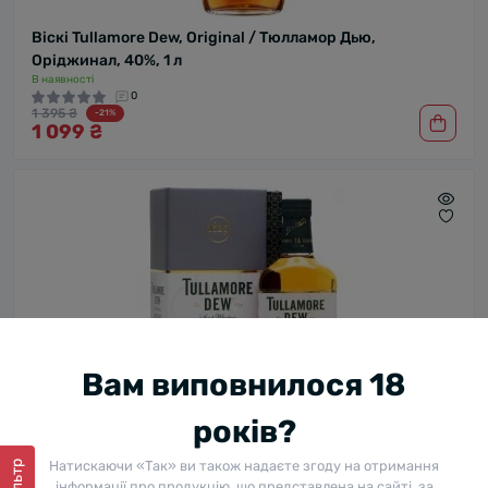
Віскі Tullamore Dew, Original / Тюлламор Дью,
Оріджинал, 40%, 1 л
В наявності
0
1 395 ₴
-21%
1 099 ₴
Вам виповнилося 18
років?
Віскі Tullamore Dew, Single Malt / Тюлламор Дью, Сінгл
Натискаючи «Так» ви також надаєте згоду на отримання
Фільтр
Молт, 14 років, 40%, 0.7 л (в коробці)
інформації про продукцію, що представлена на сайті, за