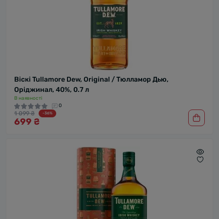
Віскі Tullamore Dew, Original / Тюлламор Дью,
Оріджинал, 40%, 0.7 л
В наявності
0
1 099 ₴
-36%
699 ₴