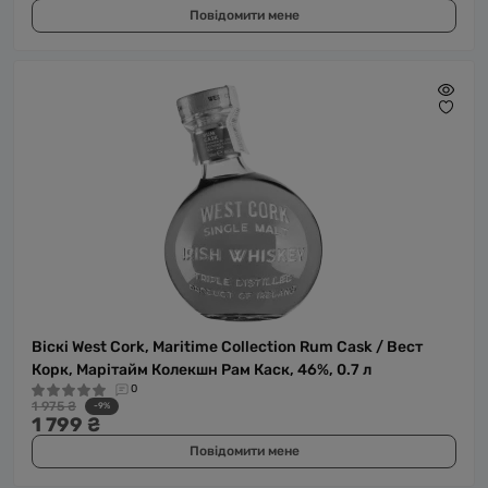
Повідомити мене
Віскі West Cork, Maritime Collection Rum Cask / Вест
Корк, Марітайм Колекшн Рам Каск, 46%, 0.7 л
0
1 975 ₴
-9%
1 799 ₴
Повідомити мене