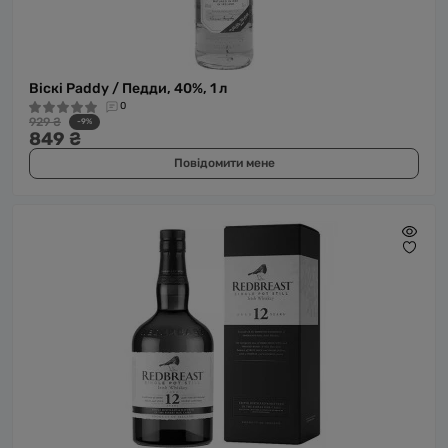
Віскі Paddy / Педди, 40%, 1 л
0
929 ₴
-9%
849 ₴
Повідомити мене