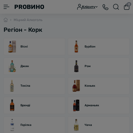
0
PROВИНО
Клієнту
Міцний Алкоголь
Регіон - Корк
Віскі
Бурбон
Джин
Ром
Текіла
Коньяк
Бренді
Арманьяк
Горілка
Чача