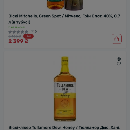
Віскі Mitchells, Green Spot / Мітчелс, Грін Спот, 40%, 0.7
л (в тубусі)
В наявності
0
3 165 ₴
-24%
2 399 ₴
Віскі-лікер Tullamore Dew, Honey / Тюлламор Дью, Хані,