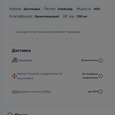
Країна:
Регіон:
Міцність:
Шотландія
Спейсайд
40%
Класифікація:
Об `єм:
Односолодовий
700 мл
Ціна доступна тільки для інтернет-магазину
Доставка
Самовивіз
Безкоштовно
Новою Поштою у відділення та
За тарифами
перевізника
поштомати
Курʼєром по місту (Київ)
від 100 ₴