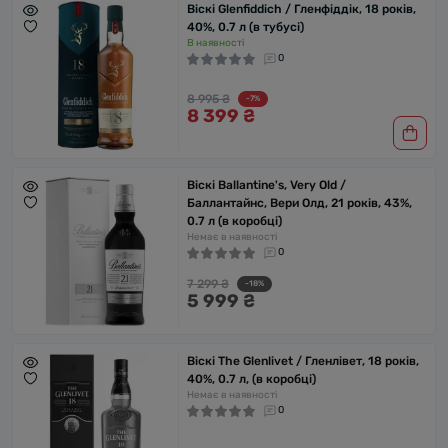
Віскі Glenfiddich / Гленфіддік, 18 років,
40%, 0.7 л (в тубусі)
В наявності
0
8 995 ₴
-7%
8 399 ₴
Віскі Ballantine's, Very Old /
Баллантайнс, Вери Олд, 21 років, 43%,
0.7 л (в коробці)
Немає в наявності
0
7 299 ₴
-18%
5 999 ₴
Віскі The Glenlivet / Гленлівет, 18 років,
40%, 0.7 л, (в коробці)
Немає в наявності
0