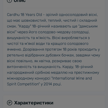
Опис
Cardhu 18 Years Old - зрілий односолодовий віскі,
що має шовковистий, теплий, чистий і складний
смак. "Карду" 18-річний називають ще "дамським
віскі" через його солодово-медову солодощі,
вишуканість та м'якість. Віскі виробляється з
чистої та м'якої води та кращого солодового
ячменю. Дозрівання протягом 18 років проходить у
ретельно відібраних дубових бочках, завдяки чому
віскі повільно, як квітка, розкриває свою
витонченість та вишуканість. Карду, 18-річний
нагороджений срібною медаллю на престижному
міжнародному конкурсі "International Wine and
Spirit Competition" у 2014 році.
Характеристики