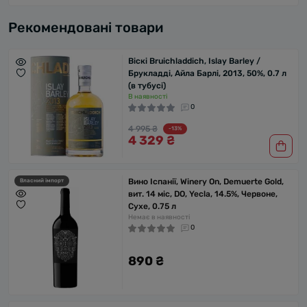
Рекомендовані товари
Віскі Bruichladdich, Islay Barley /
Брукладді, Айла Барлі, 2013, 50%, 0.7 л
(в тубусі)
В наявності
0
4 995 ₴
-13%
4 329 ₴
Вино Іспанії, Winery On, Demuerte Gold,
Власний імпорт
вит. 14 міс, DO, Yecla, 14.5%, Червоне,
Сухе, 0.75 л
Немає в наявності
0
890 ₴