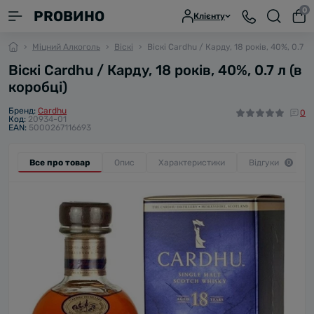
0
PROВИНО
Клієнту
Міцний Алкоголь
Віскі
Віскі Cardhu / Карду, 18 років, 40%, 0.7 л 
Віскі Cardhu / Карду, 18 років, 40%, 0.7 л (в
коробці)
Бренд:
Cardhu
0
Код:
20934-01
EAN:
5000267116693
Все про товар
Опис
Характеристики
Відгуки
0