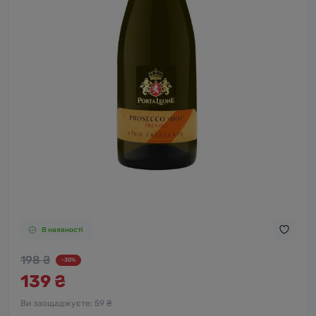
В наявності
198 ₴
-30%
139 ₴
Ви заощаджуєте:
59 ₴