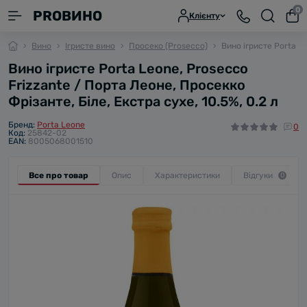
0
PROВИНО
Клієнту
Вино
Ігристе вино
Просеко (Prosecco)
Вино ігристе Porta Le
Вино ігристе Porta Leone, Prosecco
Frizzante / Порта Леоне, Просекко
Фрізанте, Біле, Екстра сухе, 10.5%, 0.2 л
Бренд:
Porta Leone
0
Код:
25842-02
EAN:
8005068001510
Все про товар
Опис
Характеристики
Відгуки
0