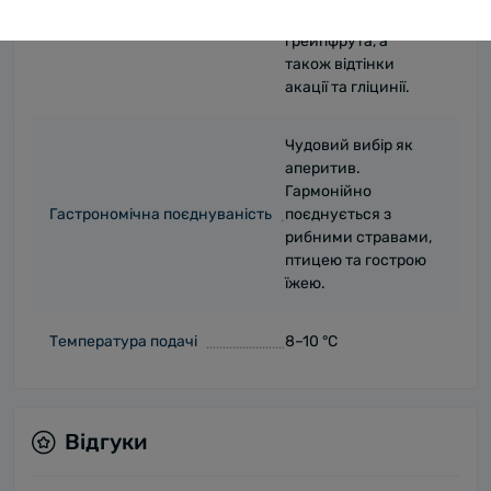
зеленого яблука та
грейпфрута, а
також відтінки
акації та гліцинії.
Чудовий вибір як
аперитив.
Гармонійно
Гастрономічна поєднуваність
поєднується з
рибними стравами,
птицею та гострою
їжею.
Температура подачі
8–10 °C
Відгуки