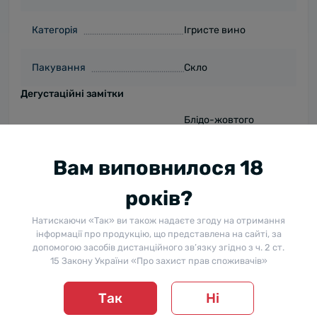
Категорія
Ігристе вино
Пакування
Скло
Дегустаційні замітки
Блідо-жовтого
Колір (опис)
кольору із зеленим
відтінком.
Вам виповнилося 18
Свіжі білі фрукти,
років?
Аромат
яблуко та груша.
Натискаючи «Так» ви також надаєте згоду на отримання
інформації про продукцію, що представлена на сайті, за
Мінеральний,
допомогою засобів дистанційного зв’язку згідно з ч. 2 ст.
свіжий і
15 Закону України «Про захист прав споживачів»
гармонійний.
Витончений і
Так
Ні
стійкий перляж.
Смак
Фруктові ноти