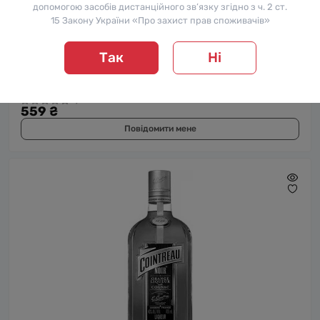
допомогою засобів дистанційного зв’язку згідно з ч. 2 ст.
15 Закону України «Про захист прав споживачів»
Так
Ні
Лікер Cointreau / Куантро, 40%, 0.35 л
0
559 ₴
Повідомити мене