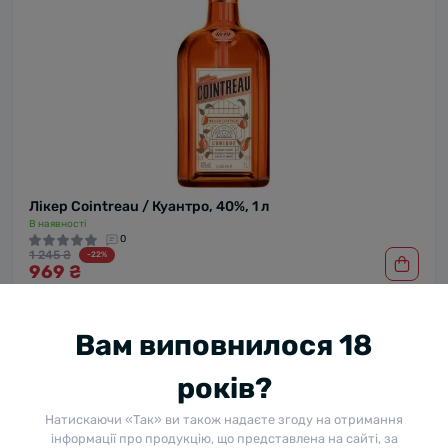
Лікер Cointreau / Куантро, 40%, 1 л
В наявності
0
1 245 ₴
-22%
969 ₴
Вам виповнилося 18
років?
Натискаючи «Так» ви також надаєте згоду на отримання
інформації про продукцію, що представлена на сайті, за