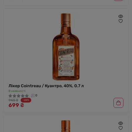
Лікер Cointreau / Куантро, 40%, 0.7 л
В наявності
0
945 ₴
-26%
699 ₴