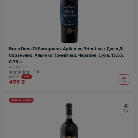
Вино Duca Di Saragnano, Aglianico Primitivo / Дюка Ді
Сараньяно, Альянко Примітиво, Червоне, Сухе, 13.5%,
0.75 л
В наявності
0
619 ₴
-19%
499 ₴
Власний імпорт