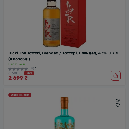
Віскі The Tottori, Blended / Тотторі, Блендед, 43%, 0.7 л
(в коробці)
В наявності
0
3 608 ₴
-25%
2 699 ₴
Власний імпорт