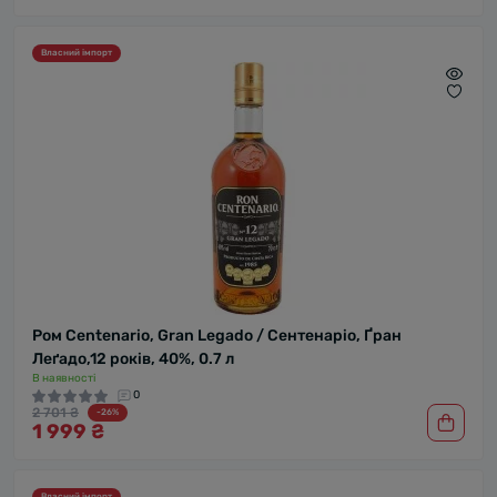
Власний імпорт
Ром Centenario, Gran Legado / Сентенаріо, Ґран
Леґадо,12 років, 40%, 0.7 л
В наявності
0
2 701 ₴
-26%
1 999 ₴
Власний імпорт