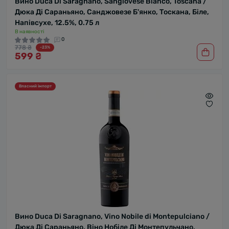
Вино Duca Di Saragnano, Sangiovese Bianco, Toscana /
Дюка Ді Сараньяно, Санджовезе Б'янко, Тоскана, Біле,
Напівсухе, 12.5%, 0.75 л
В наявності
0
778 ₴
-23%
599 ₴
Власний імпорт
Вино Duca Di Saragnano, Vino Nobile di Montepulciano /
Дюка Ді Сараньяно, Віно Нобіле Ді Монтепульчано,