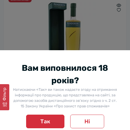
Вам виповнилося 18
Віскі Penderyn Peated / Пендерин, Пітед, 46%, 0.7 л (в
років?
коробці)
В наявності
Натискаючи «Так» ви також надаєте згоду на отримання
Фільтр
0
3 299 ₴
-12%
інформації про продукцію, що представлена на сайті, за
2 899 ₴
допомогою засобів дистанційного зв’язку згідно з ч. 2 ст.
15 Закону України «Про захист прав споживачів»
Власний імпорт
Так
Ні