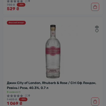
0
780 ₴
-32%
529 ₴
Власний імпорт
Джин City of London, Rhubarb & Rose / Сіті Оф Лондон,
Ревінь і Роза, 40.3%, 0.7 л
В наявності
0
1 423 ₴
-25%
1 069 ₴