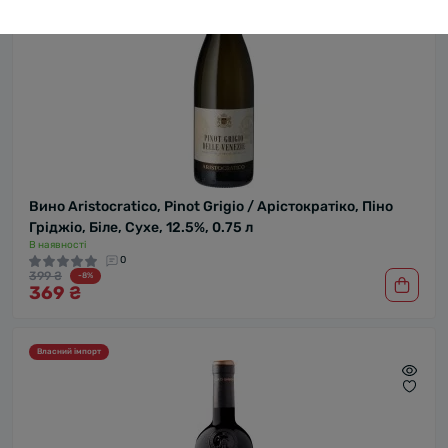
Вино Aristocratico, Pinot Grigio / Арістократіко, Піно
Гріджіо, Біле, Сухе, 12.5%, 0.75 л
В наявності
0
399 ₴
-8%
369 ₴
Власний імпорт