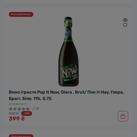
Власний імпорт
Вино ігристе Pop It Now, Glera , Brut/ Поп Іт Наy, Глера,
Брют, Біле, 11%, 0,75
В наявності
0
525 ₴
-24%
399 ₴
Власний імпорт