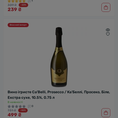
1
309 ₴
-23%
239 ₴
Власний імпорт
Вино ігристе Ca'Belli, Prosecco / Ка'Беллі, Просеко, Біле,
Екстра сухе, 10.5%, 0.75 л
В наявності
0
731 ₴
-32%
499 ₴