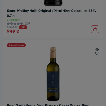
Джин Whitley Neill, Original / Уітлі Нілл, Оріджінл, 43%,
0.7 л
В наявності
0
1 361 ₴
-30%
949 ₴
Власний імпорт
Вино Santa Fosca, Vino Bianco / Санта Фоска, Віно