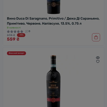
Вино Duca Di Saragnano, Primitivo / Дюка Ді Сараньяно,
Примітиво, Червоне, Напівсухе, 13.5%, 0.75 л
В наявності
0
694 ₴
-19%
559 ₴
Власний імпорт