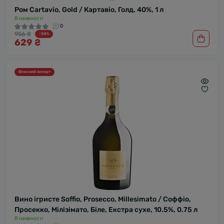
Ром Cartavio, Gold / Картавіо, Голд, 40%, 1 л
В наявності
0
956 ₴
-34%
629 ₴
Власний імпорт
Вино ігристе Soffio, Prosecco, Millesimato / Соффіо,
Просекко, Мілізімато, Біле, Екстра сухе, 10.5%, 0.75 л
В наявності