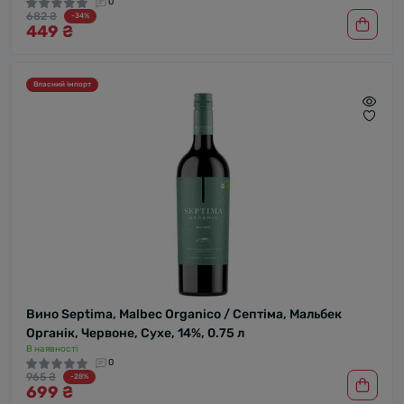
0
682 ₴
-34%
449 ₴
Власний імпорт
Вино Septima, Malbec Organico / Септіма, Мальбек
Органік, Червоне, Сухе, 14%, 0.75 л
В наявності
0
965 ₴
-28%
699 ₴