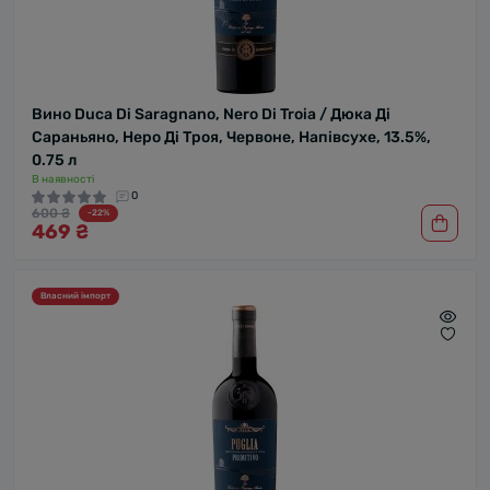
Вино Duca Di Saragnano, Nero Di Troia / Дюка Ді
Сараньяно, Неро Ді Троя, Червоне, Напівсухе, 13.5%,
0.75 л
В наявності
0
600 ₴
-22%
469 ₴
Власний імпорт