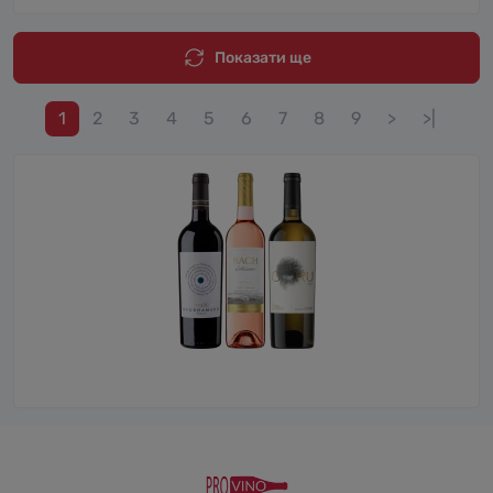
Показати ще
1
2
3
4
5
6
7
8
9
>
>|