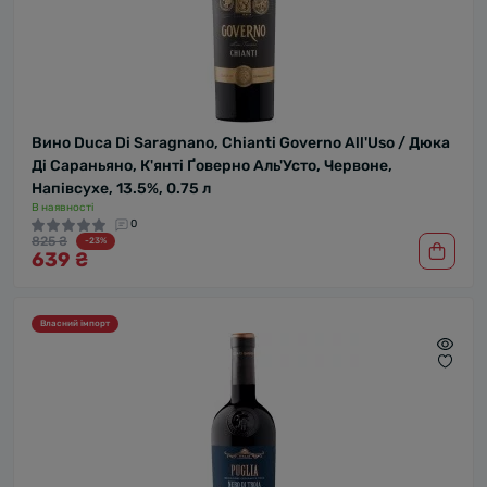
Вино Duca Di Saragnano, Chianti Governo All'Uso / Дюка
Ді Сараньяно, К'янті Ґоверно Аль'Усто, Червоне,
Напівсухе, 13.5%, 0.75 л
В наявності
0
825 ₴
-23%
639 ₴
Власний імпорт