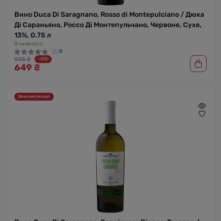
Вино Duca Di Saragnano, Rosso di Montepulciano / Дюка
Ді Сараньяно, Россо Ді Монтепульчано, Червоне, Сухе,
13%, 0.75 л
В наявності
0
825 ₴
-21%
649 ₴
Власний імпорт