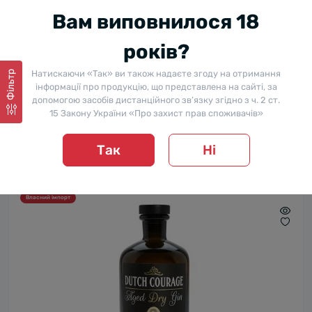
Вам виповнилося 18
років?
Натискаючи «Так» ви також надаєте згоду на отримання
Фільтр
інформації про продукцію, що представлена на сайті, за
Джин Zuidam, Dutch Courage / Зуідам, Датч Кураж,
допомогою засобів дистанційного зв’язку згідно з ч. 2 ст.
44.5%, 0.7 л
15 Закону України «Про захист прав споживачів»
В наявності
0
2 227 ₴
-17%
Так
Ні
1 859 ₴
Власний імпорт