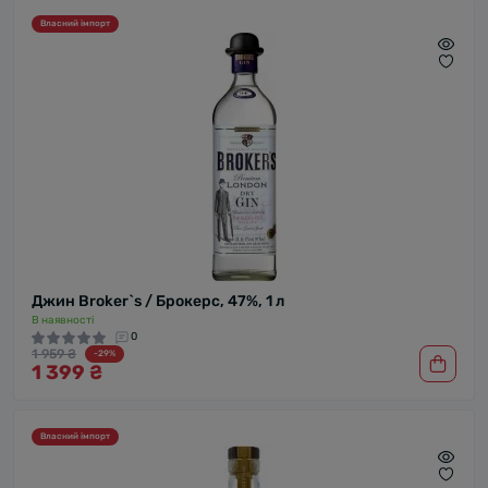
Власний імпорт
Джин Broker`s / Брокерс, 47%, 1 л
В наявності
0
1 959 ₴
-29%
1 399 ₴
Власний імпорт