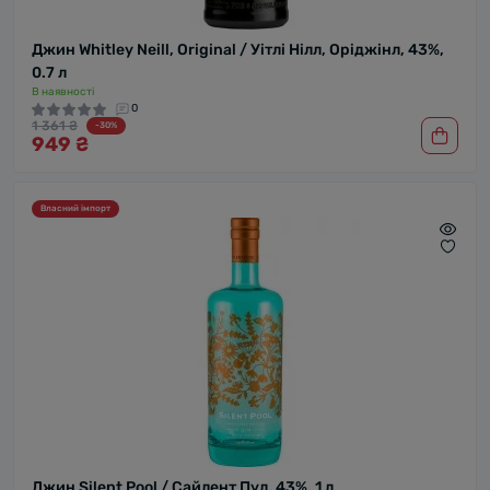
Джин Whitley Neill, Original / Уітлі Нілл, Оріджінл, 43%,
0.7 л
В наявності
0
1 361 ₴
-30%
949 ₴
Власний імпорт
Джин Silent Pool / Сайлент Пул, 43%, 1 л