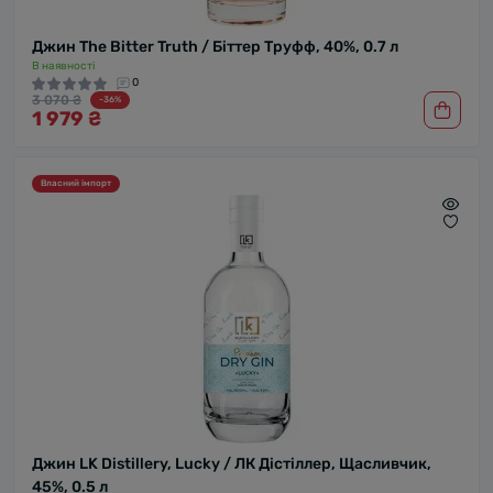
Джин The Bitter Truth / Біттер Труфф, 40%, 0.7 л
В наявності
0
3 070 ₴
-36%
1 979 ₴
Власний імпорт
Джин LK Distillery, Lucky / ЛК Дістіллер, Щасливчик,
45%, 0.5 л