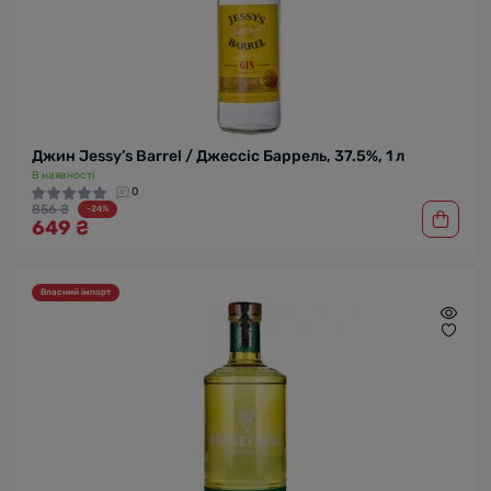
Джин Jessy’s Barrel / Джессіс Баррель, 37.5%, 1 л
В наявності
0
856 ₴
-24%
649 ₴
Власний імпорт