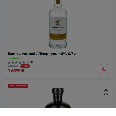
Джин Liverpool / Ліверпуль, 40%, 0.7 л
В наявності
0
2 227 ₴
-24%
1 699 ₴
Власний імпорт