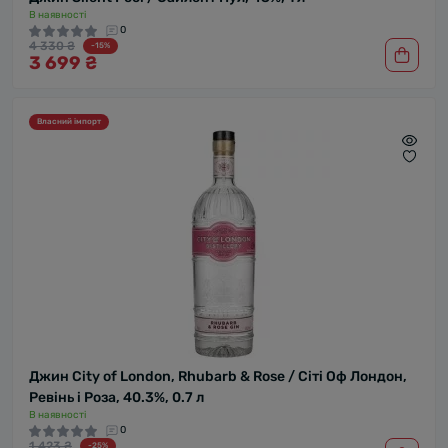
В наявності
0
4 330 ₴
-15%
3 699 ₴
Власний імпорт
Джин City of London, Rhubarb & Rose / Сіті Оф Лондон,
Ревінь і Роза, 40.3%, 0.7 л
В наявності
0
1 423 ₴
-25%