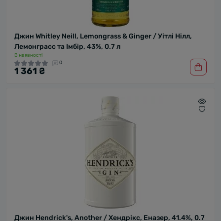
Джин Whitley Neill, Lemongrass & Ginger / Уітлі Нілл,
Лемонграсс та Імбір, 43%, 0.7 л
В наявності
0
1 361 ₴
Джин Hendrick's, Another / Хендрікс, Еназер, 41.4%, 0.7