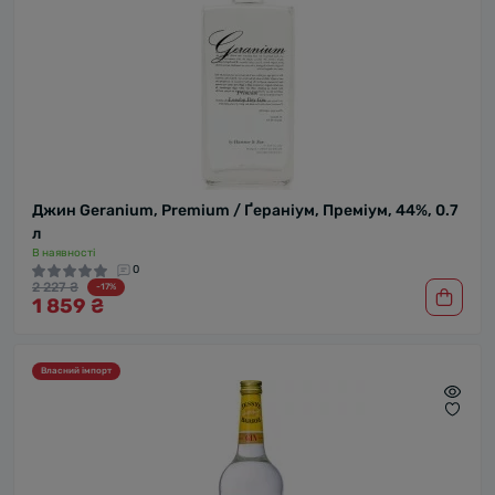
Джин Geranium, Premium / Ґераніум, Преміум, 44%, 0.7
л
В наявності
0
2 227 ₴
-17%
1 859 ₴
Власний імпорт