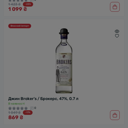
1 423 ₴
-23%
1 099 ₴
Власний імпорт
Джин Broker's / Брокерс, 47%, 0.7 л
В наявності
0
1 049 ₴
-17%
869 ₴