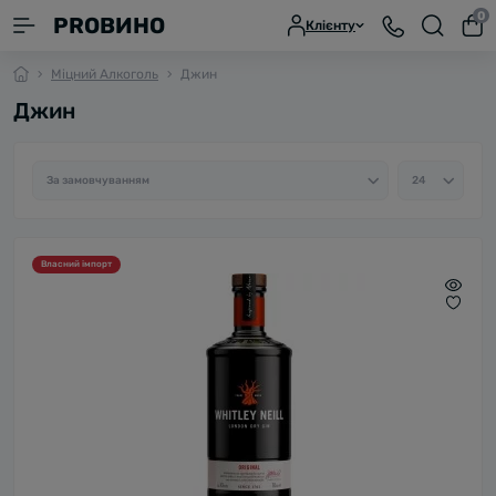
0
PROВИНО
Клієнту
Міцний Алкоголь
Джин
Джин
Власний імпорт