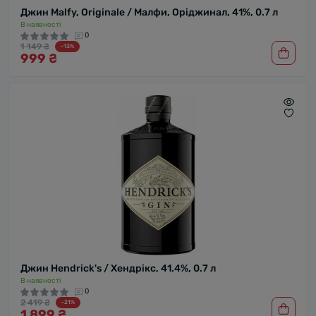
Джин Malfy, Originale / Малфи, Оріджинал, 41%, 0.7 л
В наявності
0
1 149 ₴
-13%
999 ₴
Джин Hendrick's / Хендрікс, 41.4%, 0.7 л
В наявності
0
2 419 ₴
-21%
1 899 ₴