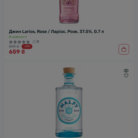
Джин Larios, Rose / Ларіос, Розе, 37.5%, 0.7 л
В наявності
0
899 ₴
-27%
659 ₴