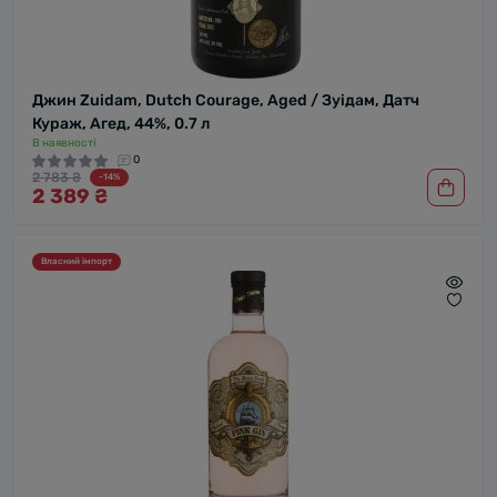
Джин Zuidam, Dutch Courage, Aged / Зуідам, Датч
Кураж, Агед, 44%, 0.7 л
В наявності
0
2 783 ₴
-14%
2 389 ₴
Власний імпорт