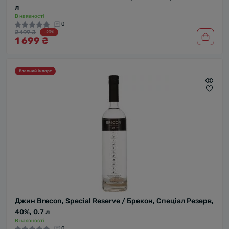
л
В наявності
0
2 199 ₴
-23%
1 699 ₴
Власний імпорт
Джин Brecon, Special Reserve / Брекон, Спеціал Резерв,
40%, 0.7 л
В наявності
0