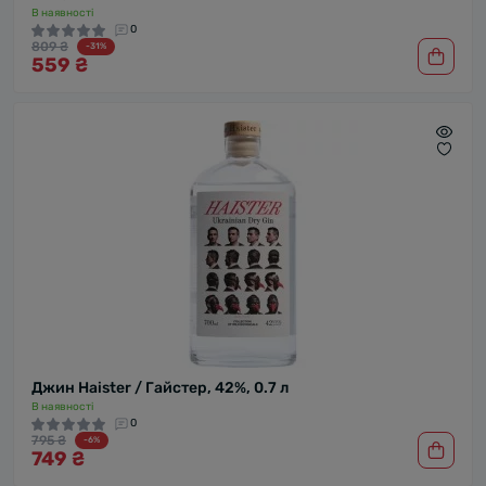
В наявності
0
809 ₴
-31%
559 ₴
Джин Haister / Гайстер, 42%, 0.7 л
В наявності
0
795 ₴
-6%
749 ₴