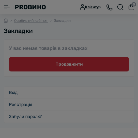
0
PROВИНО
Клієнту
Особистий кабінет
Закладки
Закладки
У вас немає товарів в закладках
Продовжити
Вхід
Реєстрація
Забули пароль?