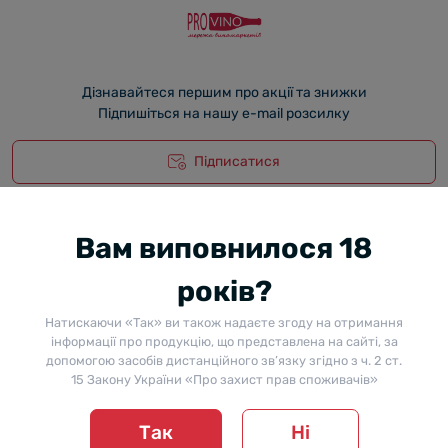
Дізнавайтеся першим про акції та знижки
Підпишіться на нашу e-mail розсилку
Підписатися
Вам виповнилося 18
Телефони
Графік роботи
років?
38 (050) 449 60 49
Обробка замовлень:
Будні: з 10:00 до 18:30
Субота, Неділя: з 10:00 до 16:00
Натискаючи «Так» ви також надаєте згоду на отримання
E-mail
інформації про продукцію, що представлена на сайті, за
info@provino.ua
допомогою засобів дистанційного зв’язку згідно з ч. 2 ст.
15 Закону України «Про захист прав споживачів»
Перейти до контактів
Так
Ні