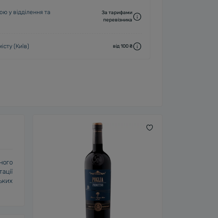
ю у відділення та
За тарифами
перевізника
істу (Київ)
від 100 ₴
ного
ації
ьких