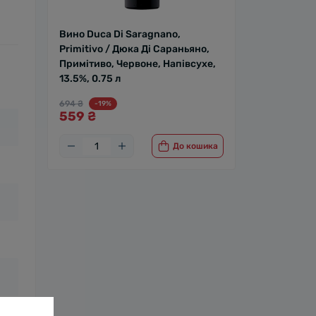
Вино Duca Di Saragnano,
Primitivo / Дюка Ді Сараньяно,
Примітиво, Червоне, Напівсухе,
13.5%, 0.75 л
694 ₴
-19%
559 ₴
До кошика