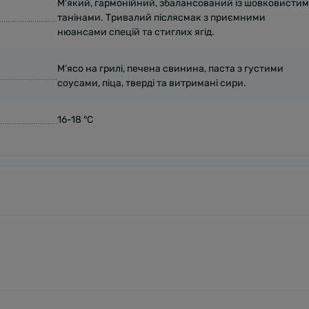
М’який, гармонійний, збалансований із шовковисти
танінами. Тривалий післясмак з приємними
нюансами спецій та стиглих ягід.
М’ясо на грилі, печена свинина, паста з густими
соусами, піца, тверді та витримані сири.
16-18 °C