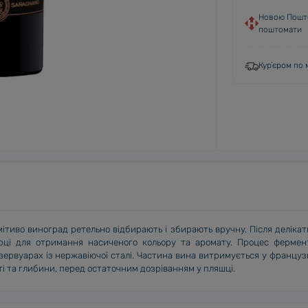
Новою Пошто
поштомати
Курʼєром по м
ітиво виноград ретельно відбирають і збирають вручну. Після делікат
ці для отримання насиченого кольору та аромату. Процес фермент
зервуарах із нержавіючої сталі. Частина вина витримується у француз
ті та глибини, перед остаточним дозріванням у пляшці.