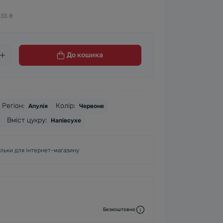
135 ₴
До кошика
Регіон:
Колір:
Апулія
Червоне
Вміст цукру:
Напівсухе
ільки для інтернет-магазину
Безкоштовно