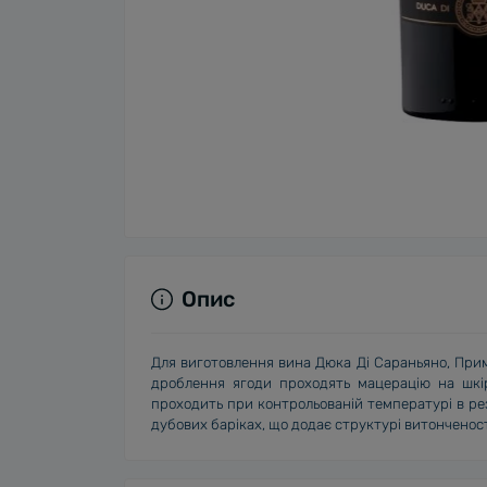
Опис
Для виготовлення вина Дюка Ді Сараньяно
,
Прим
дроблення ягоди проходять мацерацію на шкір
проходить при контрольованій температурі в ре
дубових баріках, що додає структурі витонченос