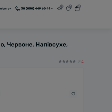
1
0
0
лієнту
38 (050) 449 60 49
о, Червоне, Напівсухе,
0