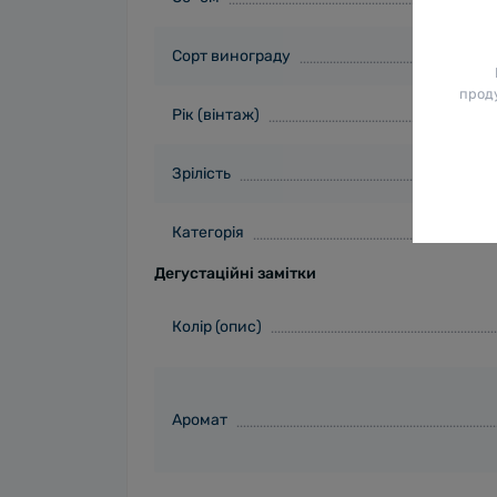
Сорт винограду
проду
Рік (вінтаж)
Зрілість
Категорія
Дегустаційні замітки
Колір (опис)
Аромат