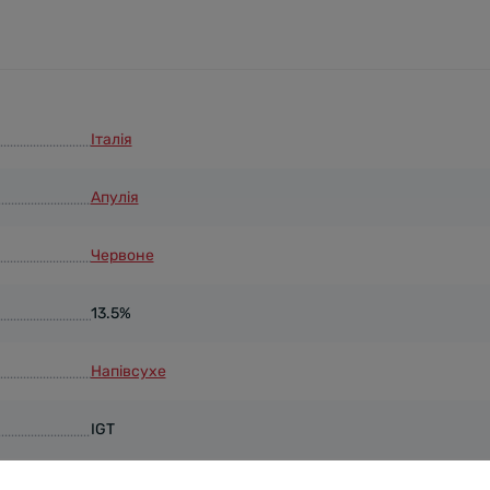
Італія
Апулія
Червоне
13.5%
Напівсухе
IGT
750 мл