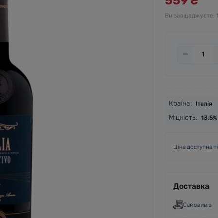
559 ₴
Ви заощаджуєте:
Країна:
Італія
Міцність:
13.5%
Ціна доступна т
Доставка
Самовивіз