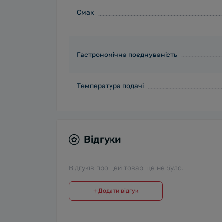
Смак
Гастрономічна поєднуваність
Температура подачі
Відгуки
Відгуків про цей товар ще не було.
+ Додати відгук