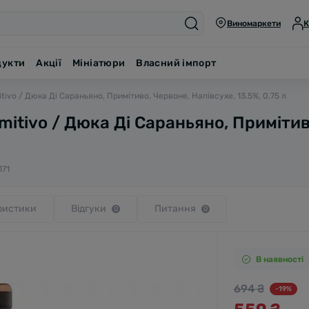
Виномаркети
К
дукти
Акції
Мініатюри
Власний імпорт
tivo / Дюка Ді Сараньяно, Примітиво, Червоне, Напівсухе, 13.5%, 0.75 л
imitivo / Дюка Ді Сараньяно, Примітив
171
ристики
Відгуки
Питання
0
0
В наявності
694 ₴
-19%