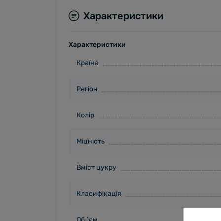
Характеристики
Характеристики
Країна
Регіон
Колір
Міцність
Вміст цукру
Класифікація
Об `єм