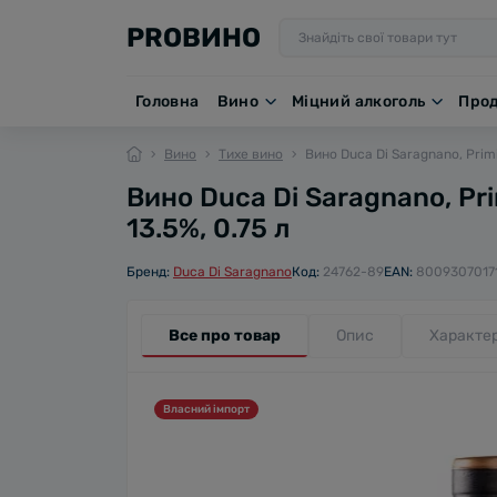
PROВИНО
Головна
Вино
Міцний алкоголь
Про
Вино
Тихе вино
Вино Duca Di Saragnano, Primi
Вино Duca Di Saragnano, Pr
13.5%, 0.75 л
Бренд:
Duca Di Saragnano
Код:
24762-89
EAN:
8009307017
Все про товар
Опис
Характе
Власний імпорт