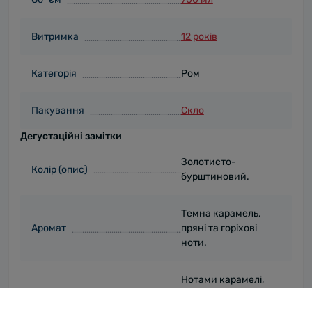
Витримка
12 років
Категорія
Ром
Пакування
Скло
Дегустаційні замітки
Золотисто-
Колір (опис)
бурштиновий.
Темна карамель,
Аромат
пряні та горіхові
ноти.
Нотами карамелі,
до яких у
насиченому смаку