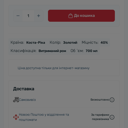
До кошика
Країна:
Колір:
Міцність:
Коста-Ріка
Золотий
40%
Класифікація:
Об `єм:
Витриманий ром
700 мл
Ціна доступна тільки для інтернет-магазину
Доставка
Самовивіз
Безкоштовно
Новою Поштою у відділення та
За тарифами
перевізника
поштомати