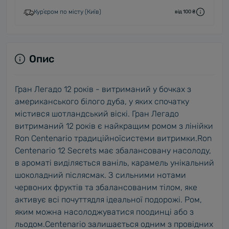
Курʼєром по місту (Київ)
від 100 ₴
Опис
Гран Легадо 12 років - витриманий у бочках з
американського білого дуба, у яких спочатку
містився шотландський віскі. Гран Легадо
витриманий 12 років є найкращим ромом з лінійки
Ron Centenario традиційноїсистеми витримки.Ron
Centenario 12 Secrets має збалансовану насолоду,
в ароматі виділяється ваніль, карамель унікальний
шоколадний післясмак. З сильними нотами
червоних фруктів та збалансованим тілом, яке
активує всі почуттядля ідеальної подорожі. Ром,
яким можна насолоджуватися поодинці або з
льодом.Centenario залишається одним з провідних