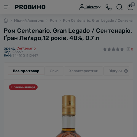
0
PROВИНО
Клієнту
Міцний Алкоголь
Ром
Ром Centenario, Gran Legado / Сентенаріо,
Ром Centenario, Gran Legado / Сентенаріо,
Ґран Леґадо,12 років, 40%, 0.7 л
Бренд:
Centenario
0
Код:
25669-1
EAN:
7441001112447
Все про товар
Опис
Характеристики
Відгуки
0
Власний імпорт