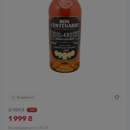
В наявності
2 701 ₴
-26%
1 999 ₴
Ви заощаджуєте:
702 ₴