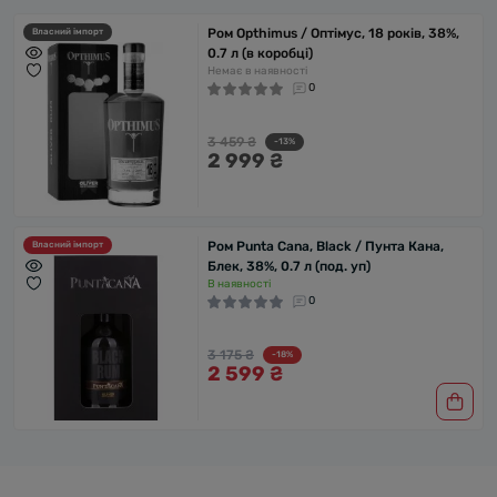
Ром Opthimus / Оптімус, 18 років, 38%,
Власний імпорт
0.7 л (в коробці)
Немає в наявності
0
3 459 ₴
-13%
2 999 ₴
Ром Punta Cana, Black / Пунта Кана,
Власний імпорт
Блек, 38%, 0.7 л (под. уп)
В наявності
0
3 175 ₴
-18%
2 599 ₴