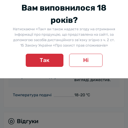
із відтінками
Вам виповнилося 18
шоколаду та
фруктів. Також
років?
Смак
відчувається
легкий акцент
Натискаючи «Так» ви також надаєте згоду на отримання
інформації про продукцію, що представлена на сайті, за
благородного
допомогою засобів дистанційного зв’язку згідно з ч. 2 ст.
тютюну. Післясмак
15 Закону України «Про захист прав споживачів»
приємна
збалансованість
солодкою нотою.
Так
Ні
Ідеально в чистому
Гастрономічна поєднуваність
вигляді, дижестив.
Температура подачі
18-20 °C
Відгуки