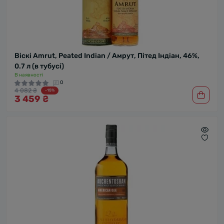
Віскі Amrut, Peated Indian / Амрут, Пітед Індіан, 46%,
0.7 л (в тубусі)
В наявності
0
4 082 ₴
-15%
3 459 ₴