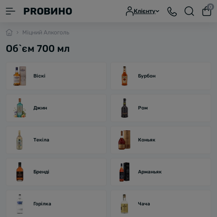
0
PROВИНО
Клієнту
Міцний Алкоголь
Об`єм 700 мл
Віскі
Бурбон
Джин
Ром
Текіла
Коньяк
Бренді
Арманьяк
Горілка
Чача