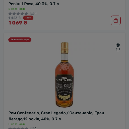
Ревінь і Роза, 40.3%, 0.7 л
В наявності
0
1 423 ₴
-25%
1 069 ₴
Власний імпорт
Ром Centenario, Gran Legado / Сентенаріо, Ґран
Леґадо,12 років, 40%, 0.7 л
В наявності
0