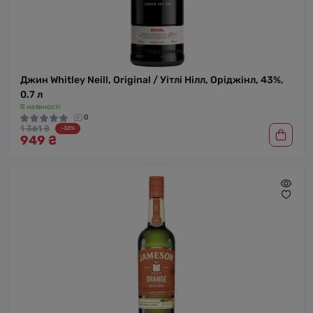
Джин Whitley Neill, Original / Уітлі Нілл, Оріджінл, 43%,
0.7 л
В наявності
0
1 361 ₴
-30%
949 ₴