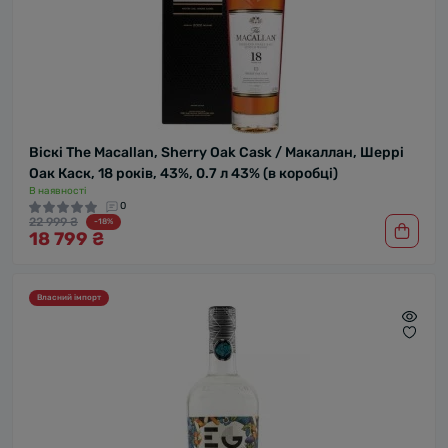
Віскі The Macallan, Sherry Oak Cask / Макаллан, Шеррі
Оак Каск, 18 років, 43%, 0.7 л 43% (в коробці)
В наявності
0
22 999 ₴
-18%
18 799 ₴
Власний імпорт