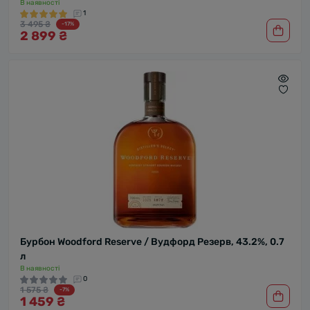
В наявності
1
3 495 ₴
-17%
2 899 ₴
Бурбон Woodford Reserve / Вудфорд Резерв, 43.2%, 0.7
л
В наявності
0
1 575 ₴
-7%
1 459 ₴