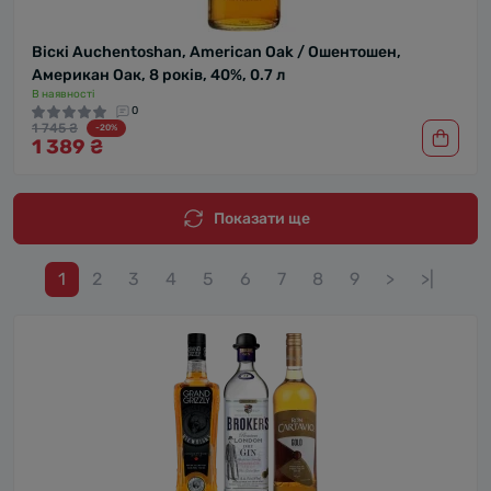
Віскі Auchentoshan, American Oak / Ошентошен,
Американ Оак, 8 років, 40%, 0.7 л
В наявності
0
1 745 ₴
-20%
1 389 ₴
Показати ще
1
2
3
4
5
6
7
8
9
>
>|