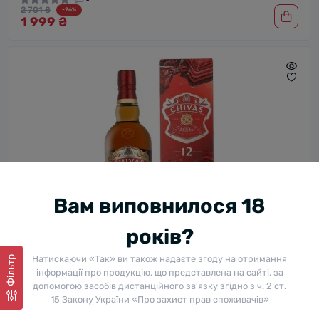
2 701 ₴
-26%
1 999 ₴
Вам виповнилося 18
років?
Віскі Chivas Regal / Чівас Рігал, 12 років, 40%, 0.7 л (в
коробці)
Натискаючи «Так» ви також надаєте згоду на отримання
Фільтр
В наявності
інформації про продукцію, що представлена на сайті, за
0
1 739 ₴
-20%
допомогою засобів дистанційного зв’язку згідно з ч. 2 ст.
1 399 ₴
15 Закону України «Про захист прав споживачів»