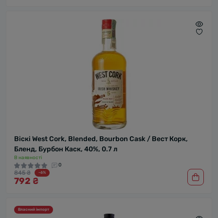
Віскі West Cork, Blended, Bourbon Cask / Вест Корк,
Бленд, Бурбон Каск, 40%, 0.7 л
В наявності
0
845 ₴
-6%
792 ₴
Власний імпорт