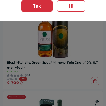
Так
Ні
Віскі Mitchells, Green Spot / Мітчелс, Грін Спот, 40%, 0.7
л (в тубусі)
В наявності
0
3 165 ₴
-24%
2 399 ₴
Власний імпорт