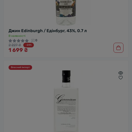
Джин Edinburgh / Едінбург, 43%, 0.7 л
В наявності
0
2 227 ₴
-24%
1 699 ₴
Власний імпорт