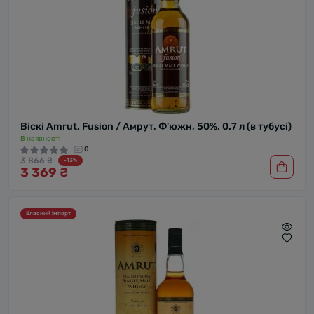
Віскі Amrut, Fusion / Амрут, Ф'южн, 50%, 0.7 л (в тубусі)
В наявності
0
3 866 ₴
-13%
3 369 ₴
Власний імпорт