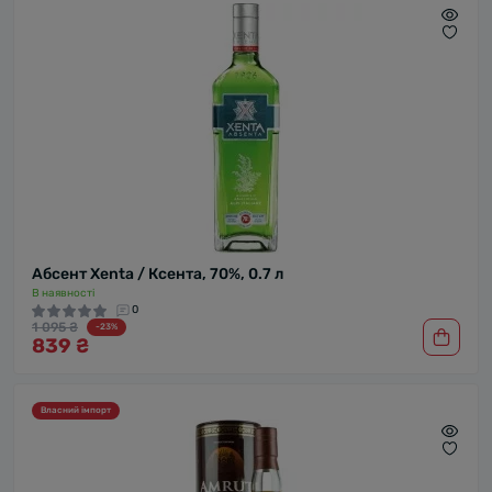
Абсент Xenta / Ксента, 70%, 0.7 л
В наявності
0
1 095 ₴
-23%
839 ₴
Власний імпорт