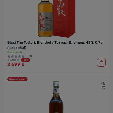
Віскі The Tottori, Blended / Тотторі, Блендед, 43%, 0.7 л
(в коробці)
В наявності
0
3 608 ₴
-25%
2 699 ₴
Власний імпорт