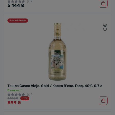
0
5 144 ₴
Власний імпорт
Текіла Casco Viejo, Gold / Каско В'єхо, Голд, 40%, 0.7 л
В наявності
0
1 108 ₴
-19%
899 ₴