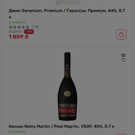
Джин Geranium, Premium / Ґераніум, Преміум, 44%, 0.7
л
В наявності
0
2 227 ₴
-17%
1 859 ₴
Коньяк Remy Martin / Ремі Мартін, VSOP, 40%, 0.7 л
В наявності