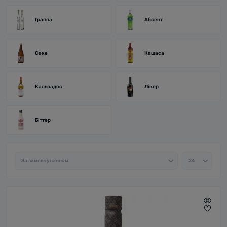
Граппа
Абсент
Саке
Кашаса
Кальвадос
Лікер
Біттер