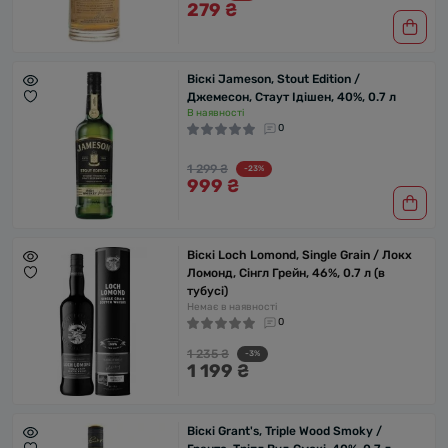
279 ₴
Віскі Jameson, Stout Edition /
Джемесон, Стаут Ідішен, 40%, 0.7 л
В наявності
0
1 299 ₴
-23%
999 ₴
Віскі Loch Lomond, Single Grain / Локх
Ломонд, Сінгл Грейн, 46%, 0.7 л (в
тубусі)
Немає в наявності
0
1 235 ₴
-3%
1 199 ₴
Віскі Grant's, Triple Wood Smoky /