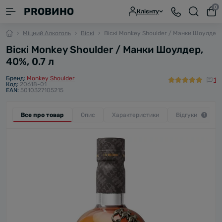
0
PROВИНО
Клієнту
Міцний Алкоголь
Віскі
Віскі Monkey Shoulder / Манки Шоулдер, 
Віскі Monkey Shoulder / Манки Шоулдер,
40%, 0.7 л
Бренд:
Monkey Shoulder
1
Код:
20618-01
EAN:
5010327105215
Все про товар
Опис
Характеристики
Відгуки
1