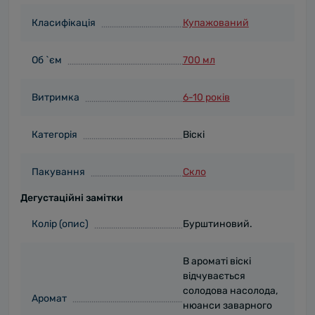
Класифікація
Купажований
Об `єм
700 мл
Витримка
6-10 років
Категорія
Віскі
Пакування
Скло
Дегустаційні замітки
Колір (опис)
Бурштиновий.
В ароматі віскі
відчувається
солодова насолода,
Аромат
нюанси заварного