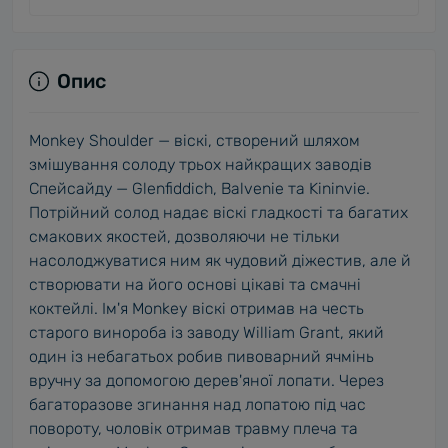
Опис
Monkey Shoulder — віскі, створений шляхом
змішування солоду трьох найкращих заводів
Спейсайду — Glenfiddich, Balvenie та Kininvie.
Потрійний солод надає віскі гладкості та багатих
смакових якостей, дозволяючи не тільки
насолоджуватися ним як чудовий діжестив, але й
створювати на його основі цікаві та смачні
коктейлі. Ім'я Monkey віскі отримав на честь
старого винороба із заводу William Grant, який
один із небагатьох робив пивоварний ячмінь
вручну за допомогою дерев'яної лопати. Через
багаторазове згинання над лопатою під час
повороту, чоловік отримав травму плеча та