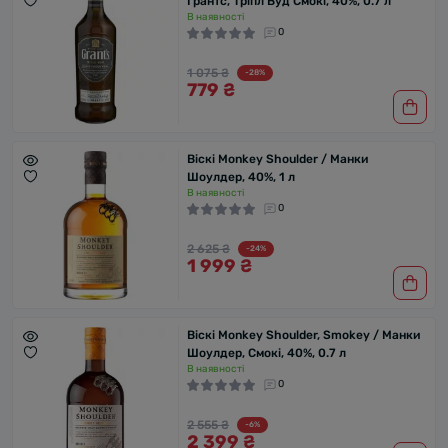
Грантс, Тріпл Вуд Смокі, 40%, 0.7 л
В наявності
0
1 075 ₴
-28%
779 ₴
Віскі Monkey Shoulder / Манки
Шоулдер, 40%, 1 л
В наявності
0
2 625 ₴
-24%
1 999 ₴
Віскі Monkey Shoulder, Smokey / Манки
Шоулдер, Cмокі, 40%, 0.7 л
В наявності
0
2 555 ₴
-6%
2 399 ₴