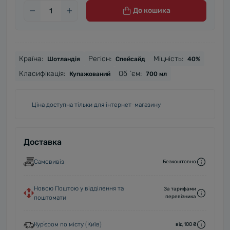
До кошика
Країна:
Регіон:
Міцність:
Шотландія
Спейсайд
40%
Класифікація:
Об `єм:
Купажований
700 мл
Ціна доступна тільки для інтернет-магазину
Доставка
Самовивіз
Безкоштовно
Новою Поштою у відділення та
За тарифами
перевізника
поштомати
Курʼєром по місту (Київ)
від 100 ₴