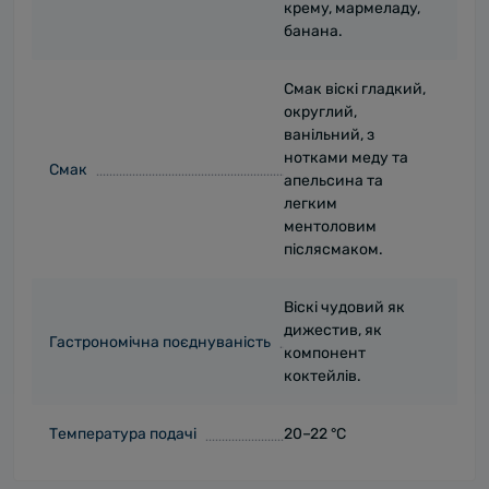
крему, мармеладу,
банана.
Смак віскі гладкий,
округлий,
ванільний, з
нотками меду та
Смак
апельсина та
легким
ментоловим
післясмаком.
Віскі чудовий як
дижестив, як
Гастрономічна поєднуваність
компонент
коктейлів.
Температура подачі
20–22 °С