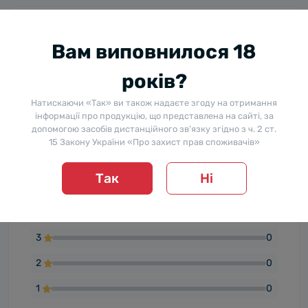
Відгуки
Вам виповнилося 18
Рейтинг товару:
років?
5
Натискаючи «Так» ви також надаєте згоду на отримання
інформації про продукцію, що представлена на сайті, за
допомогою засобів дистанційного зв’язку згідно з ч. 2 ст.
15 Закону України «Про захист прав споживачів»
Відгуків: 1
Так
Ні
5
1
4
0
3
0
2
0
1
0