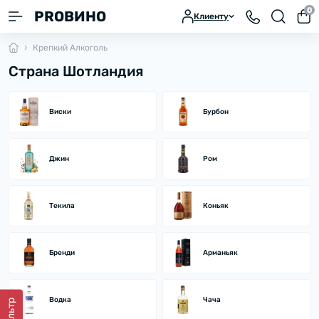
0
PROВИНО
Клиенту
Крепкий Алкоголь
Страна Шотландия
Виски
Бурбон
Джин
Ром
Текила
Коньяк
Бренди
Арманьяк
Водка
Чача
Фильтр