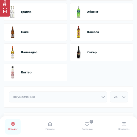
Граппа
Абсент
Саке
Кашаса
Кальвадос
Ликер
Биттер
0
Каталог
Главная
Закладки
Контакты