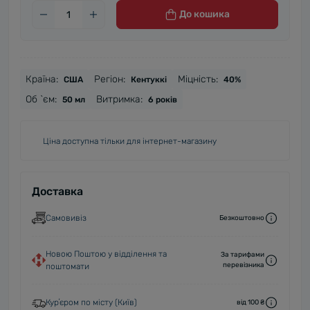
До кошика
Країна:
Регіон:
Міцність:
США
Кентуккі
40%
Об `єм:
Витримка:
50 мл
6 років
Ціна доступна тільки для інтернет-магазину
Доставка
Самовивіз
Безкоштовно
Новою Поштою у відділення та
За тарифами
перевізника
поштомати
Курʼєром по місту (Київ)
від 100 ₴