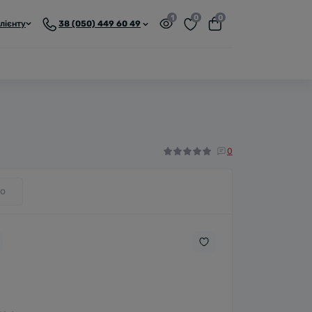
1
0
0
лієнту
38 (050) 449 60 49
0
о