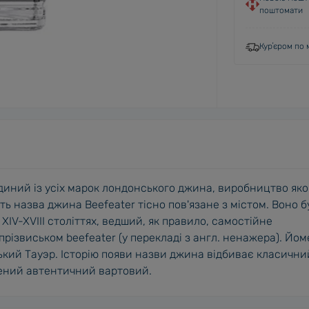
поштомати
Курʼєром по м
диний із усіх марок лондонського джина, виробництво яко
іть назва джина Beefeater тісно пов'язане з містом. Воно б
XIV-XVIII століттях, ведший, як правило, самостійне
д прізвиськом beefeater (у перекладі з англ. ненажера). Йо
ький Тауэр. Історію появи назви джина відбиває класични
жений автентичний вартовий.