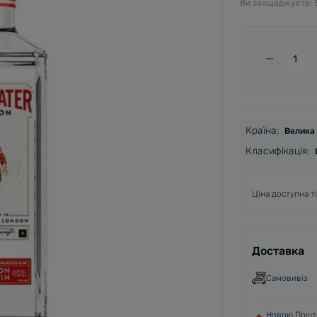
Ви заощаджуєте:
Країна:
Велика 
Класифікація:
Ціна доступна т
Доставка
Самовивіз
Новою Пошто