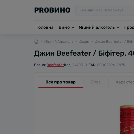
PROВИНО
Головна
Вино
Міцний алкоголь
Про
Міцний Алкоголь
Джин
Джин Beefeater / Біфі
Джин Beefeater / Біфітер, 4
Бренд:
Beefeater
Код:
24705-01
EAN:
5000299618875
Все про товар
Опис
Характе