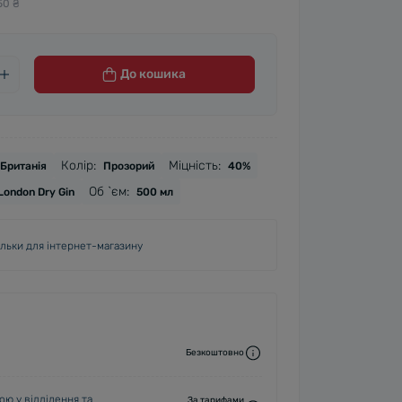
50 ₴
До кошика
Колір:
Міцність:
Британія
Прозорий
40%
Об `єм:
London Dry Gin
500 мл
ільки для інтернет-магазину
Безкоштовно
ю у відділення та
За тарифами