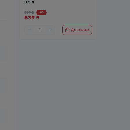
0.5 л
589 ₴
-8%
539 ₴
До кошика