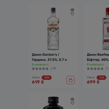
Джин Gordon's /
Джин Beefea
Гордонс, 37.5%, 0.7 л
Біфітер, 40%,
В наявності
В наявності
0
795 ₴
795 ₴
-22%
-12%
619 ₴
699 ₴