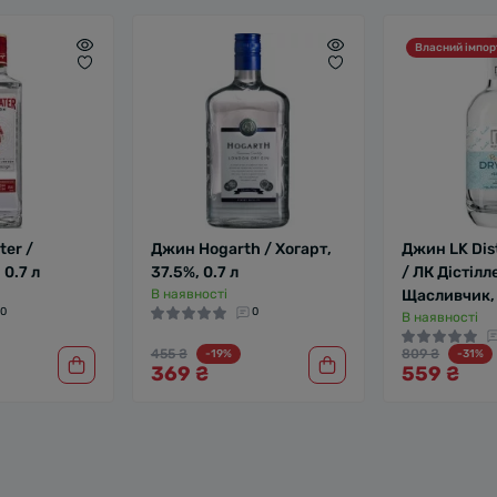
Власний імпор
ter /
Джин Hogarth / Хогарт,
Джин LK Dist
 0.7 л
37.5%, 0.7 л
/ ЛК Дістілл
В наявності
Щасливчик, 
0
0
В наявності
455 ₴
809 ₴
-19%
-31%
369 ₴
559 ₴