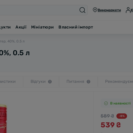
Виномаркети
К
дукти
Акції
Мініатюри
Власний імпорт
тер, 40%, 0.5 л
0%, 0.5 л
ристики
Відгуки
Питання
Рекомендуєм
0
0
В наявності
589 ₴
-8%
539 ₴