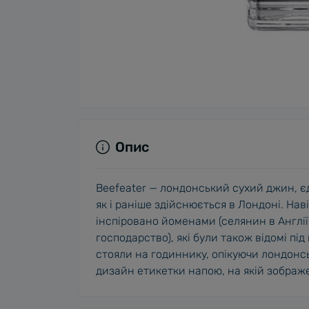
Опис
Beefeater — лондонський сухий джин, є
як і раніше здійснюється в Лондоні. Нав
інспіровано йоменами (селянин в Англії 
господарство), які були також відомі пі
стояли на годиннику, опікуючи лондонс
дизайн етикетки напою, на якій зобра