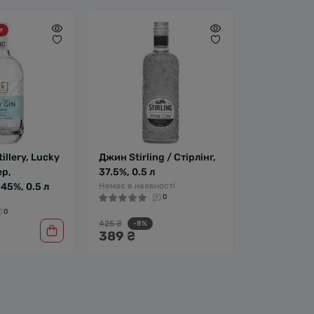
т
illery, Lucky
Джин Stirling / Стірлінг,
ер,
37.5%, 0.5 л
45%, 0.5 л
Немає в наявності
0
0
425 ₴
-8%
389 ₴