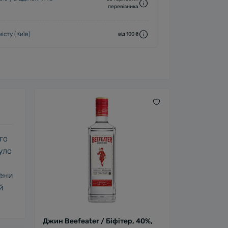
перевізника
істу (Київ)
від 100 ₴
го
уло
мени
й
Джин Beefeater / Біфітер, 40%,