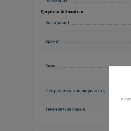
Пакування
Дегустаційні замітки
Колір (опис)
Аромат
Смак
Гастрономічна поєднуваність
проду
Температура подачі