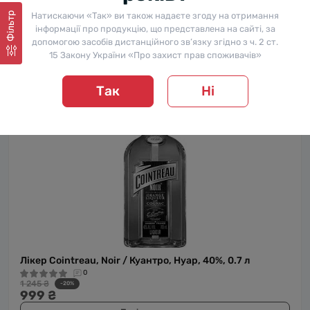
Лікер Cointreau / Куантро, 40%, 0.35 л
Натискаючи «Так» ви також надаєте згоду на отримання
Фільтр
0
інформації про продукцію, що представлена на сайті, за
559 ₴
допомогою засобів дистанційного зв’язку згідно з ч. 2 ст.
Повідомити мене
15 Закону України «Про захист прав споживачів»
Так
Ні
Лікер Cointreau, Noir / Куантро, Нуар, 40%, 0.7 л
0
1 245 ₴
-20%
999 ₴