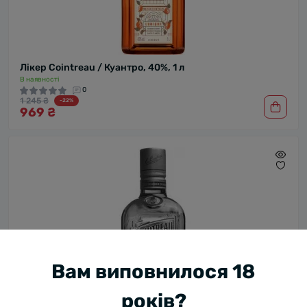
Лікер Cointreau / Куантро, 40%, 1 л
В наявності
0
1 245 ₴
-22%
969 ₴
Вам виповнилося 18
років?