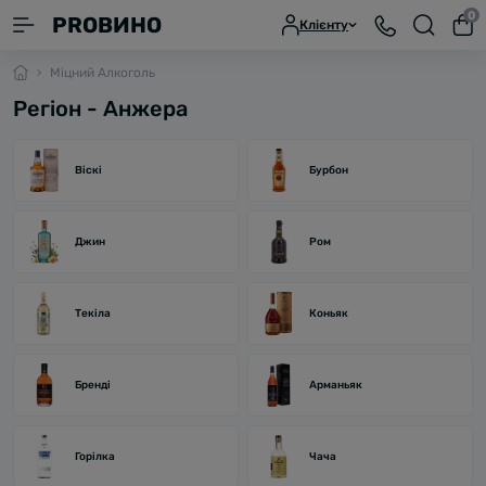
0
PROВИНО
Клієнту
Міцний Алкоголь
Регіон - Анжера
Віскі
Бурбон
Джин
Ром
Текіла
Коньяк
Бренді
Арманьяк
Горілка
Чача