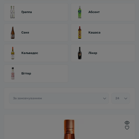
Граппа
Абсент
Саке
Кашаса
Кальвадос
Лікер
Біттер