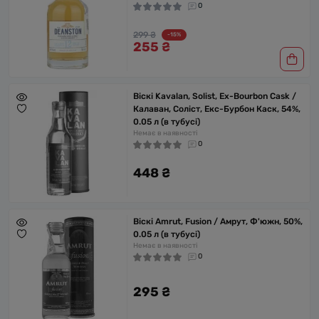
0
299 ₴
-15%
255 ₴
Віскі Kavalan, Solist, Ex-Bourbon Cask /
Калаван, Соліст, Екс-Бурбон Каск, 54%,
0.05 л (в тубусі)
Немає в наявності
0
448 ₴
Віскі Amrut, Fusion / Амрут, Ф'южн, 50%,
0.05 л (в тубусі)
Немає в наявності
0
295 ₴