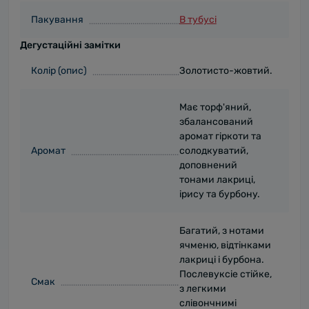
Пакування
В тубусі
Дегустаційні замітки
Колір (опис)
Золотисто-жовтий.
Має торф'яний,
збалансований
аромат гіркоти та
Аромат
солодкуватий,
доповнений
тонами лакриці,
ірису та бурбону.
Багатий, з нотами
ячменю, відтінками
лакриці і бурбона.
Послевуксіе стійке,
Смак
з легкими
слівончнимі