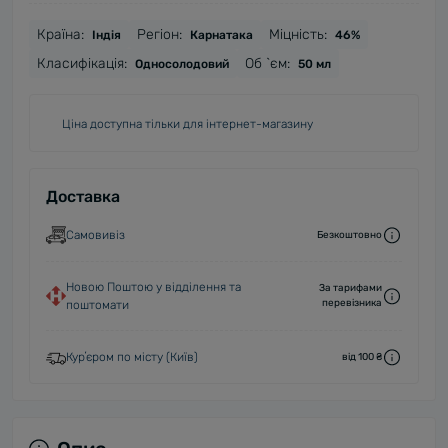
Країна:
Регіон:
Міцність:
Індія
Карнатака
46%
Класифікація:
Об `єм:
Односолодовий
50 мл
Ціна доступна тільки для інтернет-магазину
Доставка
Самовивіз
Безкоштовно
Новою Поштою у відділення та
За тарифами
перевізника
поштомати
Курʼєром по місту (Київ)
від 100 ₴