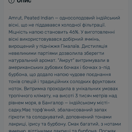
Опис
Amrut, Peated Indian — односолодовий індійський
віскі, що не піддавався холодної фільтрації.
Міцність напою становить 46%. У виготовленні
віскі використовувався добірний ячмінь,
вирощений у підніжжя Гімалаїв. Дистиляція
невеликими партіями дозволила зберегти
натуральний аромат. "Амрут" витримували в
американських дубових бочках і бочках з-під
бурбона, що додало напою чудове поєднання
тонів спецій і традиційних солодких фруктових
ноток. Витримка проходила в унікальних умовах
тропічного клімату, на висоті 3 тисяч метрів над
рівнем моря, в Бангалор — індійському місті-
садку.Має торф'яний, збалансований запах
гіркоти та солодкуватий, доповнений тонами
лакриці, ірису та бурбону. Смак багатий, з нотами
ячменю, відтінками лакриці та бурбона. Посмак