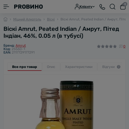
0
PROВИНО
Клієнту
Міцний Алкоголь
Віскі
Віскі Amrut, Peated Indian / Амрут, Пітед 
Віскі Amrut, Peated Indian / Амрут, Пітед
Індіан, 46%, 0.05 л (в тубусі)
Бренд:
Amrut
0
Код:
25560-1
EAN:
2117729177291
Все про товар
Опис
Характеристики
Відгуки
0