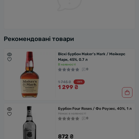
Рекомендовані товари
Віскі бурбон Maker's Mark / Мейкерс
Марк, 45%, 0.7 л
В наявності
0
1 745 ₴
-26%
1 299 ₴
Бурбон Four Roses / Фо Роузес, 40%, 1 л
Немає в наявності
0
872 ₴