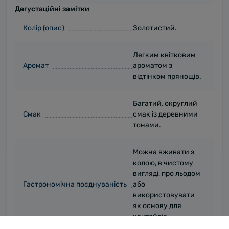
Дегустаційні замітки
Колір (опис)
Золотистий.
Легким квітковим
Аромат
ароматом з
відтінком прянощів.
Багатий, округлий
Смак
смак із деревними
тонами.
Можна вживати з
колою, в чистому
вигляді, про льодом
Гастрономічна поєднуваність
або
використовувати
як основу для
коктейлів.