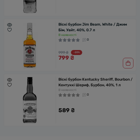
Віскі бурбон Jim Beam, White / Джим
Бім, Уайт, 40%, 0.7 л
В наявності
0
999 ₴
-20%
799 ₴
Віскі бурбон Kentucky Sheriff, Bourbon /
Кентуккі Шериф, Бурбон, 40%, 1 л
В наявності
0
589 ₴