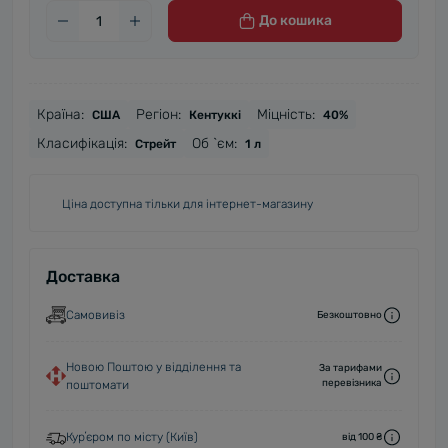
До кошика
Країна:
Регіон:
Міцність:
США
Кентуккі
40%
Класифікація:
Об `єм:
Стрейт
1 л
Ціна доступна тільки для інтернет-магазину
Доставка
Самовивіз
Безкоштовно
Новою Поштою у відділення та
За тарифами
перевізника
поштомати
Курʼєром по місту (Київ)
від 100 ₴