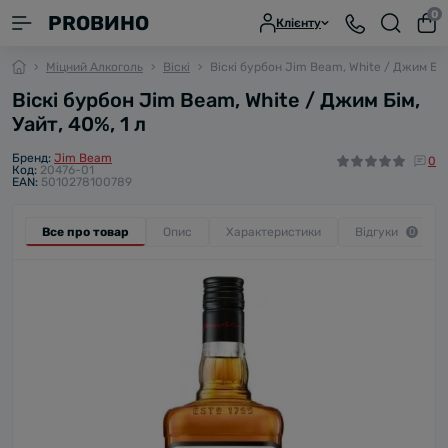
0
PROВИНО
Клієнту
Міцний Алкоголь
Віскі
Віскі бурбон Jim Beam, White / Джим Бім,
Віскі бурбон Jim Beam, White / Джим Бім,
Уайт, 40%, 1 л
Бренд:
Jim Beam
0
Код:
20476-01
EAN:
5010278100789
Все про товар
Опис
Характеристики
Відгуки
0