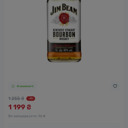
В наявності
1 255 ₴
-4%
1 199 ₴
Ви заощаджуєте:
56 ₴