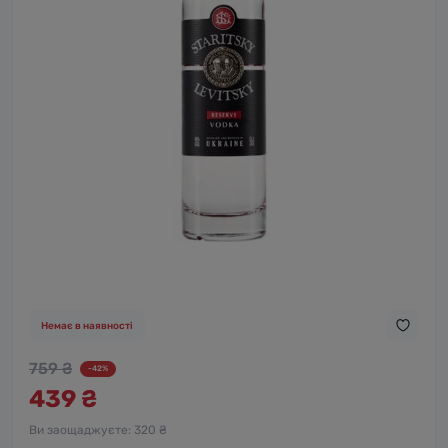
Немає в наявності
759 ₴
-42%
439 ₴
Ви заощаджуєте:
320 ₴