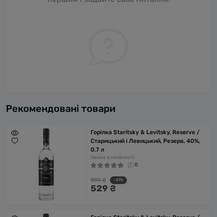
Рекомендовані товари
Горілка Staritsky & Levitsky, Reserve /
Старицький і Левицький, Резерв, 40%,
0.7 л
Немає в наявності
0
999 ₴
-47%
529 ₴