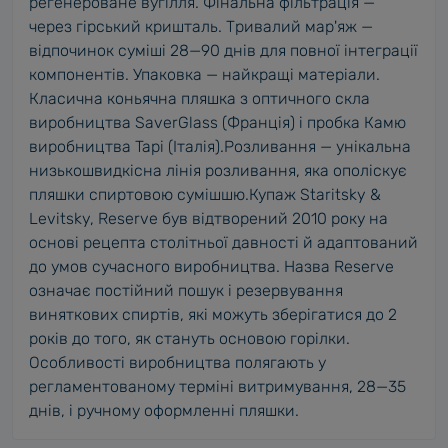
регенероване вугілля. Фінальна фільтрація —
через гірський кришталь. Тривалий мар'яж —
відпочинок суміші 28—90 днів для повної інтеграції
компонентів. Упаковка — найкращі матеріали.
Класична коньячна пляшка з оптичного скла
виробництва SaverGlass (Франція) і пробка Камю
виробництва Tapi (Італія).Розливання — унікальна
низькошвидкісна лінія розливання, яка ополіскує
пляшки спиртовою сумішшю.Купаж Staritsky &
Levitsky, Reserve був відтворений 2010 року на
основі рецепта столітньої давності й адаптований
до умов сучасного виробництва. Назва Reserve
означає постійний пошук і резервування
виняткових спиртів, які можуть зберігатися до 2
років до того, як стануть основою горілки.
Особливості виробництва полягають у
регламентованому терміні витримування, 28—35
днів, і ручному оформленні пляшки.