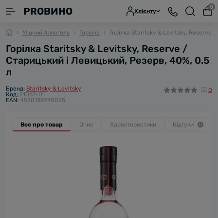
0
PROВИНО
Клієнту
Міцний Алкоголь
Горілка
Горілка Staritsky & Levitsky, Reserve 
Горілка Staritsky & Levitsky, Reserve /
Старицький і Левицький, Резерв, 40%, 0.5
л
Бренд:
Staritsky & Levitsky
0
Код:
21067-01
EAN:
4820139240025
Все про товар
Опис
Характеристики
Відгуки
0