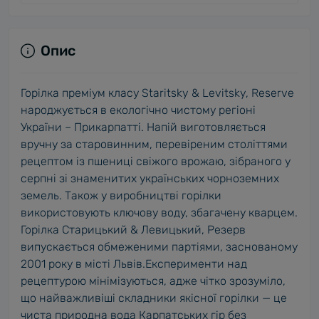
Опис
Горілка преміум класу Staritsky & Levitsky, Reserve
народжується в екологічно чистому регіоні
України – Прикарпатті. Напій виготовляється
вручну за старовинним, перевіреним століттями
рецептом із пшениці свіжого врожаю, зібраного у
серпні зі знаменитих українських чорноземних
земель. Також у виробництві горілки
використовують ключову воду, збагачену кварцем.
Горілка Старицький & Левицький, Резерв
випускається обмеженими партіями, заснованому
2001 року в місті Львів.Експерименти над
рецептурою мінімізуються, адже чітко зрозуміло,
що найважливіші складники якісної горілки — це
чиста природна вода Карпатських гір без