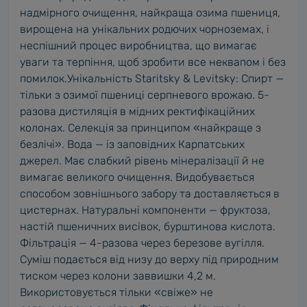
надмірного очищення, найкраща озима пшениця,
вирощена на унікальних родючих чорноземах, і
неспішний процес виробництва, що вимагає
уваги та терпіння, щоб зробити все неквапом і без
помилок.Унікальність Staritsky & Levitsky: Спирт —
тільки з озимої пшениці серпневого врожаю. 5-
разова дистиляція в мідних ректифікаційних
колонах. Селекція за принципом «найкраще з
безлічі». Вода — із заповідних Карпатських
джерел. Має слабкий рівень мінералізації й не
вимагає великого очищення. Видобувається
способом зовнішнього забору та доставляється в
цистернах. Натуральні компоненти — фруктоза,
настій пшеничних висівок, бурштинова кислота.
Фільтрація — 4-разова через березове вугілля.
Суміш подається від низу до верху під природним
тиском через колони заввишки 4,2 м.
Використовується тільки «свіже» не