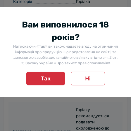
Категорія
Горілка
Пакування
Скло
Вам виповнилося 18
Дегустаційні замітки
років?
Колір (опис)
Прозорого чистого
Натискаючи «Так» ви також надаєте згоду на отримання
інформації про продукцію, що представлена на сайті, за
Чистий, м'який, із
допомогою засобів дистанційного зв’язку згідно з ч. 2 ст.
Аромат
солодкуватими
15 Закону України «Про захист прав споживачів»
зерновими тонами.
Так
Ні
М'який вишуканий
Смак
з делікатними
нотами пшениці.
Горілку
рекомендується
подавати
охолодженою до