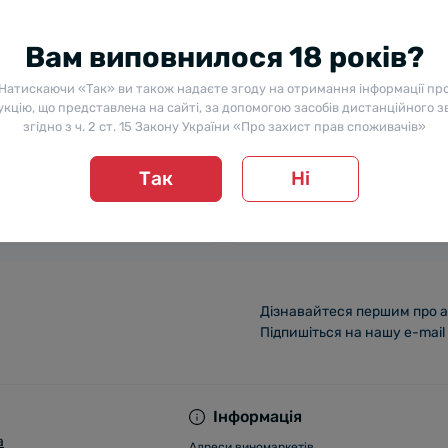
Вам виповнилося 18 років?
Натискаючи «Так» ви також надаєте згоду на отримання інформації пр
кцію, що представлена на сайті, за допомогою засобів дистанційного з
 Іспанії Mairu Garnacha
Вино Mairu Viura біле сухе 0.
згідно з ч. 2 ст. 15 Закону України «Про захист прав споживачів»
оне сухе 0.75 л 14%
12.5%
0
0
Так
Ні
 ₴
369 ₴
Повідомити мене
Повідомити мене
Дізнавайтеся першим про а
Підпишіться на нашу e-mail
Інформація
a
Адреси виномаркетів