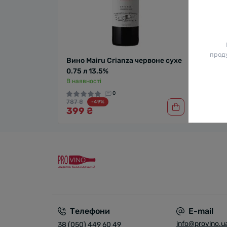
проду
Вино Mairu Crianza червоне сухе
Вино
0.75 л 13.5%
черв
В наявності
379
0
787 ₴
-49%
399 ₴
Телефони
E-mail
info@provino.u
38 (050) 449 60 49