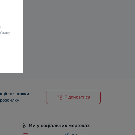
о
в’язку
75 л
кції та знижки
Підписатися
 розсилку
Ми у соціальних мережах