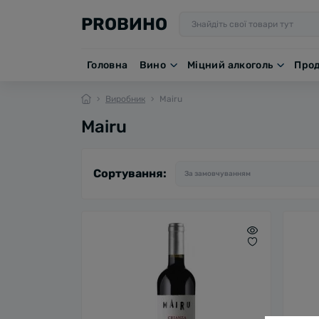
PROВИНО
Головна
Вино
Міцний алкоголь
Про
Виробник
Mairu
Mairu
Сортування: