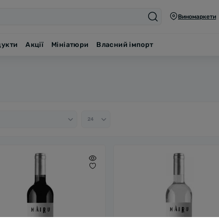
Виномаркети
дукти
Акції
Мініатюри
Власний імпорт