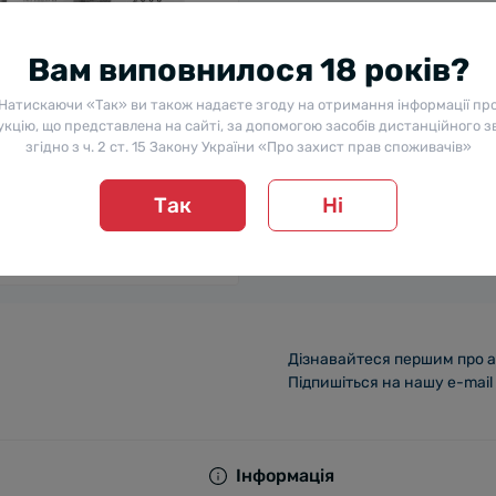
Вам виповнилося 18 років?
Натискаючи «Так» ви також надаєте згоду на отримання інформації пр
кцію, що представлена на сайті, за допомогою засобів дистанційного з
Mezan Belize / Мезан Беліз,
згідно з ч. 2 ст. 15 Закону України «Про захист прав споживачів»
, 46%, 0.7 л
Так
Ні
0
99 ₴
Повідомити мене
Дізнавайтеся першим про а
Підпишіться на нашу e-mail
Інформація