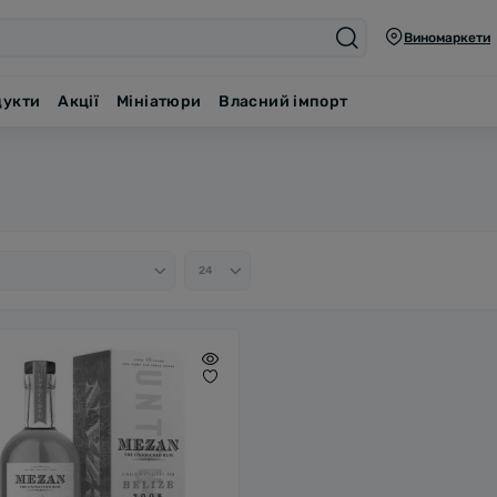
Виномаркети
дукти
Акції
Мініатюри
Власний імпорт