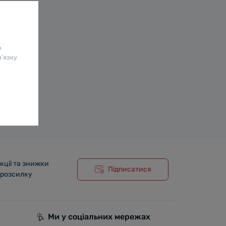
о
в’язку
кції та знижки
Підписатися
 розсилку
Ми у соціальних мережах