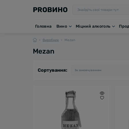
PROВИНО
Головна
Вино
Міцний алкоголь
Про
Виробник
Mezan
Mezan
Сортування: