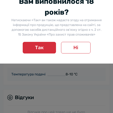
Вам виповнилося 18
Дегустаційні замітки
років?
Колір (опис)
Біле
Натискаючи «Так» ви також надаєте згоду на отримання
інформації про продукцію, що представлена на сайті, за
Медово-квітковий,
допомогою засобів дистанційного зв’язку згідно з ч. 2 ст.
Аромат
з тонами груші та
15 Закону України «Про захист прав споживачів»
білого персика.
Так
Ні
Гармонійний, з
Смак
приємною
солодкістю.
Температура подачі
8-10 °C
Відгуки
Відгуків про цей товар ще не було.