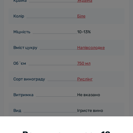
Країна
Україна
Колір
Біле
Міцність
10-13%
Вміст цукру
Напівсолодке
Об `єм
750 мл
Сорт винограду
Рислінг
Витримка
Не вказано
Вид
Ігристе вино
Пакування
Скло