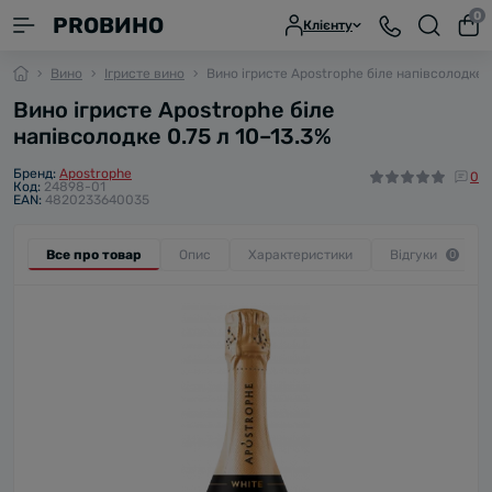
0
PROВИНО
Клієнту
Вино
Ігристе вино
Вино ігристе Apostrophe біле напівсолодке 0
Вино ігристе Apostrophe біле
напівсолодке 0.75 л 10–13.3%
Бренд:
Apostrophe
0
Код:
24898-01
EAN:
4820233640035
Все про товар
Опис
Характеристики
Відгуки
0