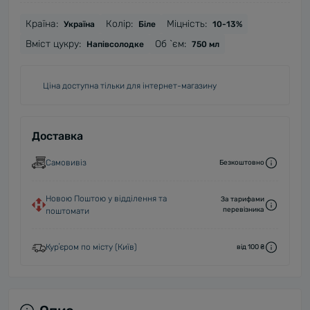
Країна:
Колір:
Міцність:
Україна
Біле
10-13%
Вміст цукру:
Об `єм:
Напівсолодке
750 мл
Ціна доступна тільки для інтернет-магазину
Доставка
Самовивіз
Безкоштовно
Новою Поштою у відділення та
За тарифами
перевізника
поштомати
Курʼєром по місту (Київ)
від 100 ₴