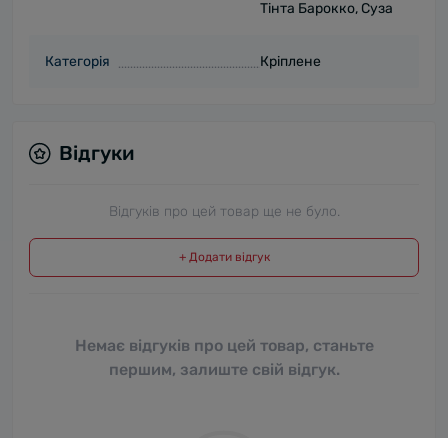
Тінта Барокко, Суза
Категорія
Кріплене
Відгуки
Відгуків про цей товар ще не було.
+ Додати відгук
Немає відгуків про цей товар, станьте
першим, залиште свій відгук.