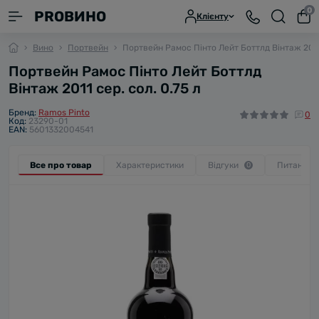
0
PROВИНО
Клієнту
Вино
Портвейн
Портвейн Рамос Пінто Лейт Боттлд Вінтаж 2011 
Портвейн Рамос Пінто Лейт Боттлд
Вінтаж 2011 сер. сол. 0.75 л
Бренд:
Ramos Pinto
0
Код:
23290-01
EAN:
5601332004541
Все про товар
Характеристики
Відгуки
Питання
0