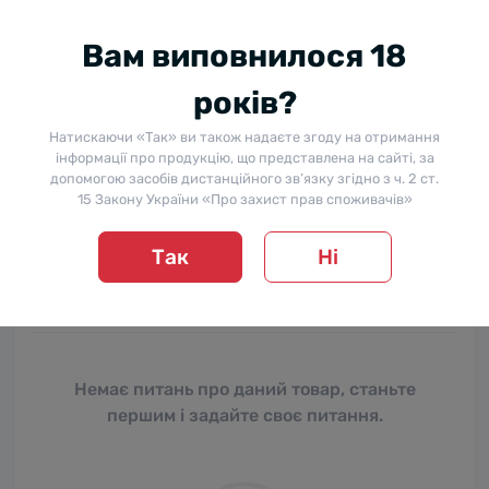
Вам виповнилося 18
років?
Натискаючи «Так» ви також надаєте згоду на отримання
інформації про продукцію, що представлена на сайті, за
Питання та відповіді
допомогою засобів дистанційного зв’язку згідно з ч. 2 ст.
15 Закону України «Про захист прав споживачів»
Додайте питання, і ми відповімо найближчим часом.
Так
Ні
+ Додати питання
Немає питань про даний товар, станьте
першим і задайте своє питання.