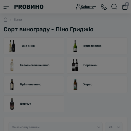
0
PROВИНО
Клієнту
Вино
Сорт винограду - Піно Гриджіо
Тихе вино
Ігристе вино
Безалкогольне вино
Портвейн
Кріплене вино
Херес
Вермут