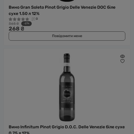
Вино Gran Soleto Pinot Grigio Delle Venezie DOC біле
сухе 1.50 л 12%
0
365 ₴
-27%
268 ₴
Повідомити мене
Вино Infinitum Pinot Grigio D.O.C. Delle Venezie біле сухе
0.75 л 12%