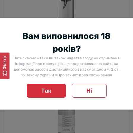
Вино Salvalai Pinot Grigio Delle Venezie DOC, Біле, сухе
Вам виповнилося 18
0.75 л, 12.5%
0
років?
289 ₴
Повідомити мене
Натискаючи «Так» ви також надаєте згоду на отримання
Фільтр
інформації про продукцію, що представлена на сайті, за
допомогою засобів дистанційного зв’язку згідно з ч. 2 ст.
15 Закону України «Про захист прав споживачів»
Так
Ні