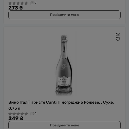
0
273 ₴
Повідомити мене
Вино Італії ігристе Canti Піногріджио Рожеве, , Сухе,
0.75 л
0
249 ₴
Повідомити мене