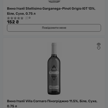
Вино Італії Stellisimo Garganega-Pinot Grigio IGT 13%,
Біле, Сухе, 0.75 л
0
152 ₴
Повідомити мене
Вино Італії Villa Cornaro Піногріджио 11.5%, Біле, Сухе,
0.75 л