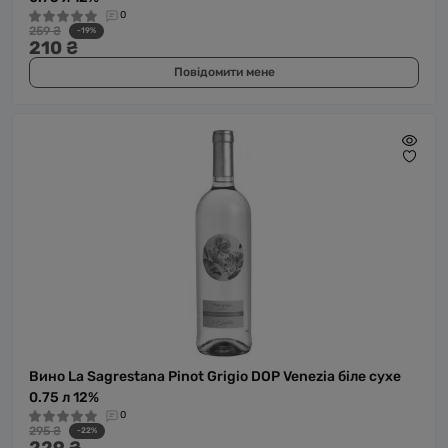
0
259 ₴
-19%
210 ₴
Повідомити мене
Вино La Sagrestana Pinot Grigio DOP Venezia біле сухе
0.75 л 12%
0
295 ₴
-22%