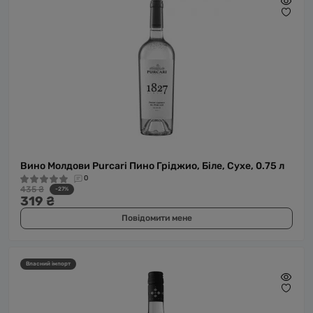
Вино Молдови Purcari Пино Гріджио, Біле, Сухе, 0.75 л
0
435 ₴
-27%
319 ₴
Повідомити мене
Власний імпорт