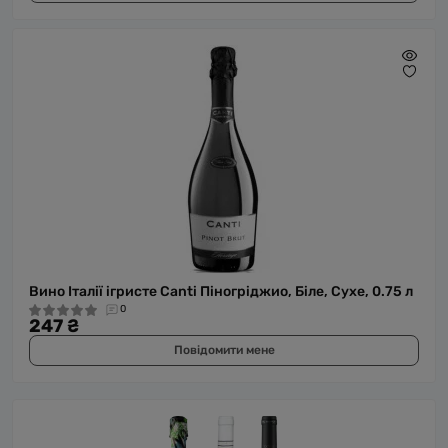
Вино Італії ігристе Canti Піногріджио, Біле, Сухе, 0.75 л
0
247 ₴
Повідомити мене