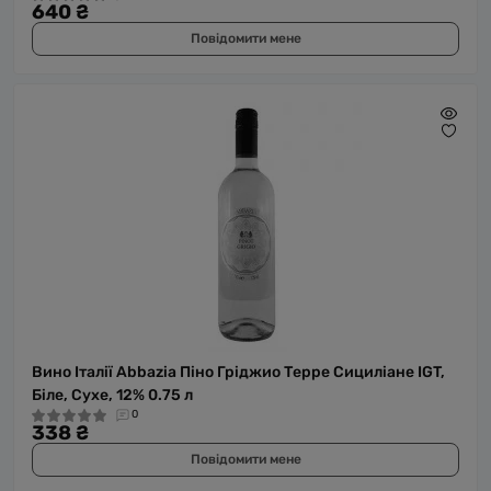
640 ₴
Повідомити мене
Вино Італії Abbazia Піно Гріджио Терре Сициліане IGT,
Біле, Сухе, 12% 0.75 л
0
338 ₴
Повідомити мене