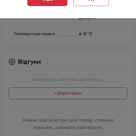
Відмінно доповнить
Гастрономічна поєднуваність
основні страви та
десерти
Температура подачі
6-8 ° C
Відгуки
Відгуків про цей товар ще не було.
+ Додати відгук
Немає відгуків про цей товар, станьте
першим, залиште свій відгук.