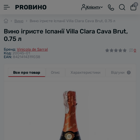
0
PROВИНО
Клієнту
Вино
Вино ігристе Іспанії Villa Clara Cava Brut, 0.75 л
Вино ігристе Іспанії Villa Clara Cava Brut,
0.75 л
Бренд:
Vinicola de Sarral
0
Код:
20045-01
EAN:
8421414319038
Все про товар
Опис
Характеристики
Відгуки
0