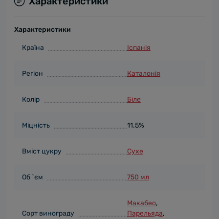
Характеристики
Характеристики
Країна
Іспанія
Регіон
Каталонія
Колір
Біле
Міцність
11.5%
Вміст цукру
Сухе
Об `єм
750 мл
Макабео
,
Сорт винограду
Парельяда
,