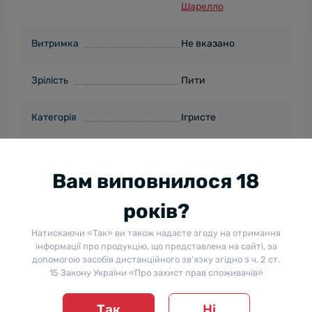
Шарелло
Витримка
Не вказано
Зрілість
Пити
Категорія
Ігристе
Дегустаційні замітки
Колір (опис)
Зотолісто-жовтий
Вам виповнилося 18
років?
Приємний
Аромат
фруктовий букет
Натискаючи «Так» ви також надаєте згоду на отримання
інформації про продукцію, що представлена на сайті, за
Збалансований,
допомогою засобів дистанційного зв’язку згідно з ч. 2 ст.
Смак
приємний
15 Закону України «Про захист прав споживачів»
післясмак
Так
Ні