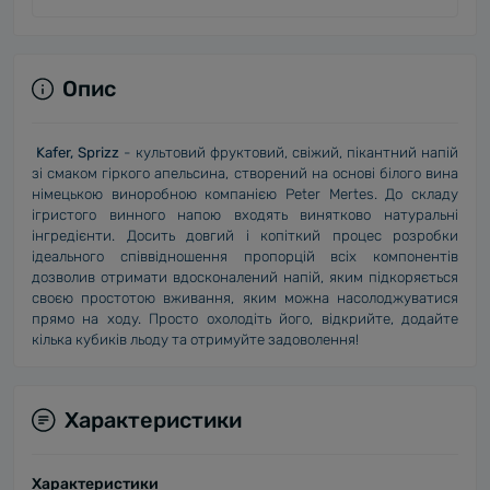
Опис
Kafer, Sprizz
- культовий фруктовий, свіжий, пікантний напій
зі смаком гіркого апельсина, створений на основі білого вина
німецькою виноробною компанією Peter Mertes. До складу
ігристого винного напою входять винятково натуральні
інгредієнти. Досить довгий і копіткий процес розробки
ідеального співвідношення пропорцій всіх компонентів
дозволив отримати вдосконалений напій, яким підкоряється
своєю простотою вживання, яким можна насолоджуватися
прямо на ходу. Просто охолодіть його, відкрийте, додайте
кілька кубиків льоду та отримуйте задоволення!
Характеристики
Характеристики