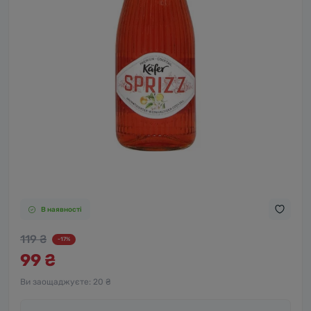
В наявності
119 ₴
-17%
99 ₴
Ви заощаджуєте:
20 ₴