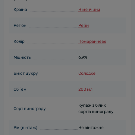
Країна
Німеччина
Регіон
Рейн
Колір
Помаранчеве
Міцність
6.9%
Вміст цукру
Солодке
Об `єм
200 мл
Купаж з білих
Сорт винограду
сортів винограду
Рік (вінтаж)
Не вінтажне