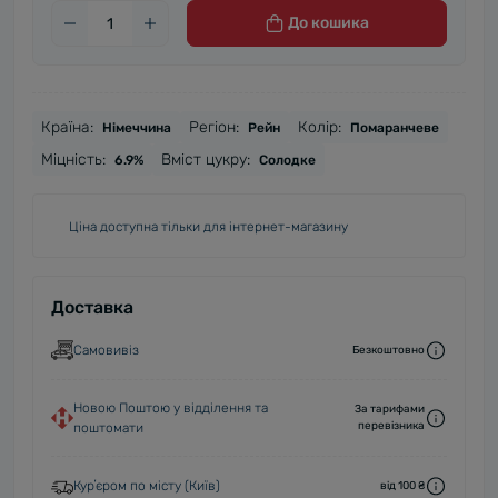
До кошика
Країна:
Регіон:
Колір:
Німеччина
Рейн
Помаранчеве
Міцність:
Вміст цукру:
6.9%
Солодке
Ціна доступна тільки для інтернет-магазину
Доставка
Самовивіз
Безкоштовно
Новою Поштою у відділення та
За тарифами
перевізника
поштомати
Курʼєром по місту (Київ)
від 100 ₴