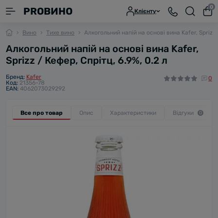
0
PROВИНО
Клієнту
Вино
Тихе вино
Алкогольний напій на основі вина Kafer, Sprizz /
Алкогольний напій на основі вина Kafer,
Sprizz / Кефер, Спрітц, 6.9%, 0.2 л
Бренд:
Kafer
0
Код:
21356-78
EAN:
4062073029292
Все про товар
Опис
Характеристики
Відгуки
0