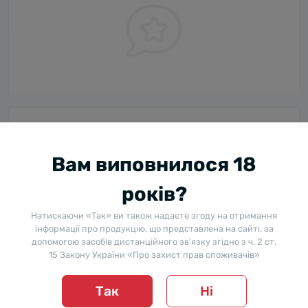
Питання та відповіді
Вам виповнилося 18
Додайте питання, і ми відповімо найближчим часом.
років?
+ Додати питання
Натискаючи «Так» ви також надаєте згоду на отримання
інформації про продукцію, що представлена на сайті, за
допомогою засобів дистанційного зв’язку згідно з ч. 2 ст.
15 Закону України «Про захист прав споживачів»
Немає питань про даний товар, станьте
першим і задайте своє питання.
Так
Ні