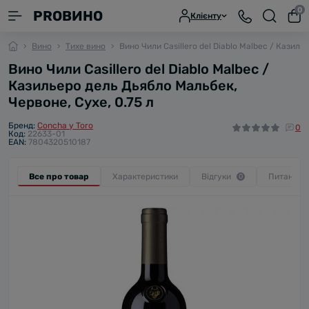
0
PROВИНО
Клієнту
Вино
Тихе вино
Вино Чили Casillero del Diablo Malbec / Казиль
Вино Чили Casillero del Diablo Malbec /
Казильеро дель Дьябло Мальбек,
Червоне, Сухе, 0.75 л
Бренд:
Concha y Toro
0
Код:
22633-01
EAN:
7804320510187
Все про товар
Характеристики
Відгуки
Питання
0