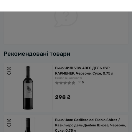
Рекомендовані товари
Вино ЧИЛІ VCV АВЕС ДЕЛЬ СУР
КАРМЕНЕР, Червоне, Сухе, 0.75 л
Немає в наявності
0
298 ₴
Вино Чили Casillero del Diablo Shiraz /
Казильеро дель Дьябло Шираз, Червоне,
Сухе, 0.75 л