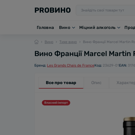
PROВИНО
Головна
Вино
Міцний алкоголь
Про
Вино
Тихе вино
Вино Франції Marcel Martin Ro
Вино Франції Marcel Martin 
Бренд:
Les Grands Chais de France
Код:
23629-01
EAN:
317
Все про товар
Опис
Характе
Власний імпорт