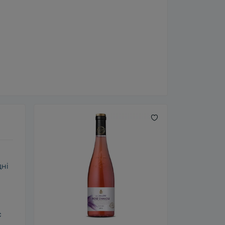
дні
,
є