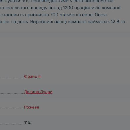
бінувати їх із нововведеннями у світі виноробства.
колосального досвіду понад 1200 працівників компанії.
e становить приблизно 700 мільйонів євро. Обсяг
ок на день. Виробничі площі компанії займають 12.8 га.
Франція
Долина Луари
Рожеве
11%