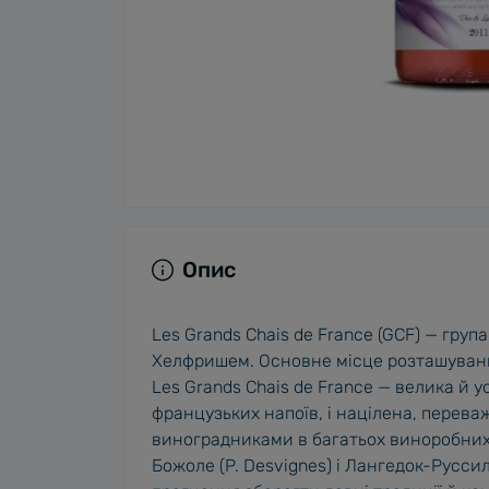
Опис
Les Grands Chais de France (GСF) — груп
Хелфришем. Основне місце розташування 
Les Grands Chais de France — велика й 
французьких напоїв, і націлена, переваж
виноградниками в багатьох виноробних р
Божоле (P. Desvignes) і Лангедок-Русси