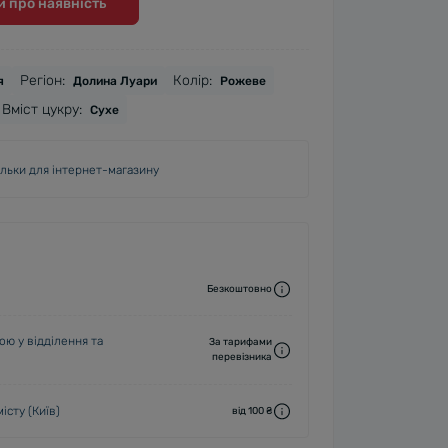
 про наявність
Регіон:
Колір:
я
Долина Луари
Рожеве
Вміст цукру:
Сухе
ільки для інтернет-магазину
Безкоштовно
ю у відділення та
За тарифами
перевізника
істу (Київ)
від 100 ₴