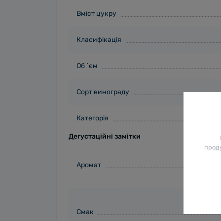
Вміст цукру
Класифікація
Об `єм
Сорт винограду
Категорія
Дегустаційні замітки
проду
Аромат
Смак