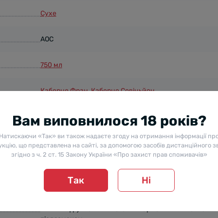
Сухе
AOC
750 мл
Каберне Фран
,
Каберне Совіньйон
Тихе
Вам виповнилося 18 років?
Натискаючи «Так» ви також надаєте згоду на отримання інформації пр
кцію, що представлена на сайті, за допомогою засобів дистанційного з
Ніжний, свіжий, інтенсивний аромат розкривається
згідно з ч. 2 ст. 15 Закону України «Про захист прав споживачів»
відтінками червоних фруктів (вишня, полуниця) і
квітів.
Так
Ні
Збалансований, м'який і свіжий, з легкої мінеральної,
явними фруктовими нотами і гармонійним шовкови