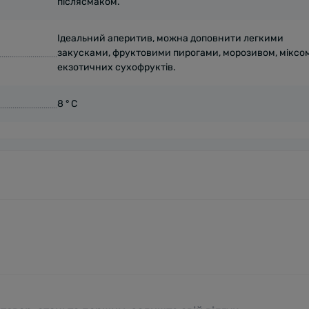
післясмаком.
Ідеальний аперитив, можна доповнити легкими
закусками, фруктовими пирогами, морозивом, міксо
екзотичних сухофруктів.
8 ° C