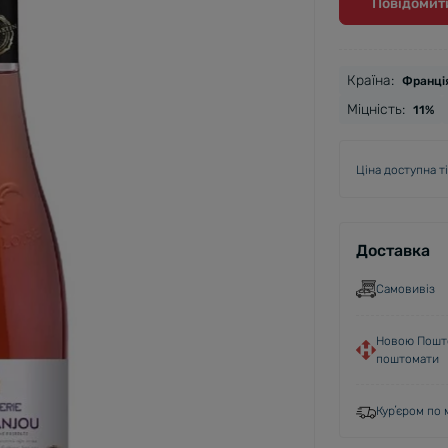
Повідомити
Країна:
Франці
Міцність:
11%
Ціна доступна т
Доставка
Самовивіз
Новою Пошто
поштомати
Курʼєром по м