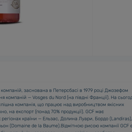
а компаній, заснована в Петерсбасі в 1979 році Джозефом
компаній — Vosges du Nord (на півдні Франції). На сього
успішна компанія, що працює над виробництвом якісних
но, на експорт (понад 70% продукції). GСF має
егіонах країни — Ельзас, Долина Луари, Бордо (Landiras)
льон (Domaine dе la Baume).Відмітною рисою компанії GСF 