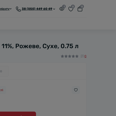
1
0
0
лієнту
38 (050) 449 60 49
 11%, Рожеве, Сухе, 0.75 л
0
о
ті