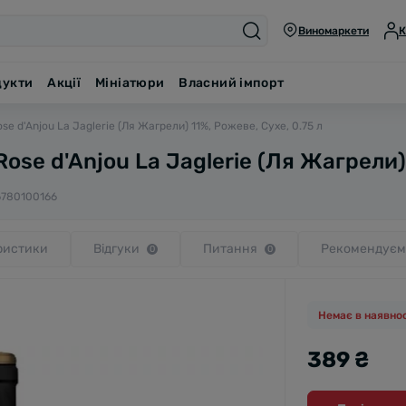
Виномаркети
К
дукти
Акції
Мініатюри
Власний імпорт
se d'Anjou La Jaglerie (Ля Жагрели) 11%, Рожеве, Сухе, 0.75 л
Rose d'Anjou La Jaglerie (Ля Жагрели)
6780100166
ристики
Відгуки
Питання
Рекомендуєм
0
0
Немає в наявнос
389 ₴