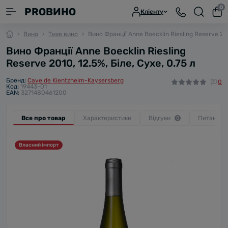
0
PROВИНО
Клієнту
Вино
Тихе вино
Вино Франції Anne Boecklin Riesling Reserve 2010
Вино Франції Anne Boecklin Riesling
Reserve 2010, 12.5%, Біле, Сухе, 0.75 л
Бренд:
Cave de Kientzheim-Kaysersberg
0
Код:
19443-01
EAN:
3271480461200
Все про товар
Характеристики
Відгуки
Питання
0
Власний імпорт