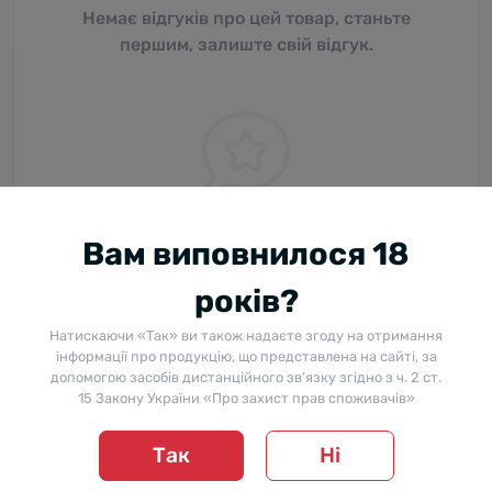
Немає відгуків про цей товар, станьте
першим, залиште свій відгук.
Вам виповнилося 18
років?
Питання та відповіді
Натискаючи «Так» ви також надаєте згоду на отримання
інформації про продукцію, що представлена на сайті, за
Додайте питання, і ми відповімо найближчим часом.
допомогою засобів дистанційного зв’язку згідно з ч. 2 ст.
15 Закону України «Про захист прав споживачів»
+ Додати питання
Так
Ні