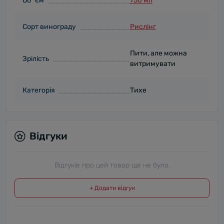
Об `єм
750 мл
Сорт винограду
Рислінг
Пити, але можна
Зрілість
витримувати
Категорія
Тихе
Відгуки
Відгуків про цей товар ще не було.
+ Додати відгук