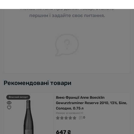
Немає питань про даний товар, станьте
першим і задайте своє питання.
Рекомендовані товари
Вино Франції Anne Boecklin
Власний імпорт
Gewurztraminer Reserve 2010, 13%, Біле,
Солодке, 0.75 л
Немає в наявності
0
647 ₴