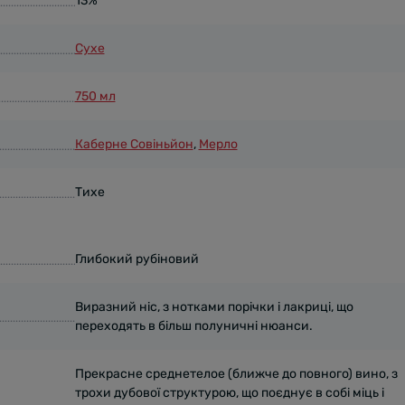
13%
Сухе
750 мл
Каберне Совіньйон
,
Мерло
Тихе
Глибокий рубіновий
Виразний ніс, з нотками порічки і лакриці, що
переходять в більш полуничні нюанси.
Прекрасне среднетелое (ближче до повного) вино, з
трохи дубової структурою, що поєднує в собі міць і