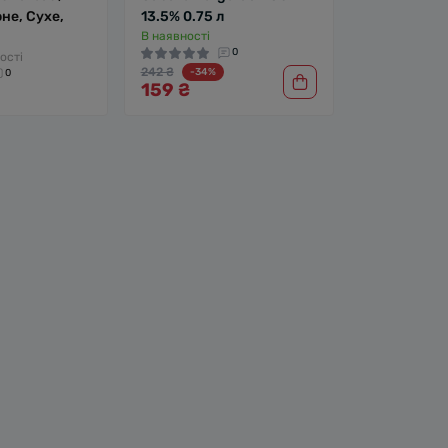
не, Сухе,
13.5% 0.75 л
В наявності
0
ості
242 ₴
-34%
0
159 ₴