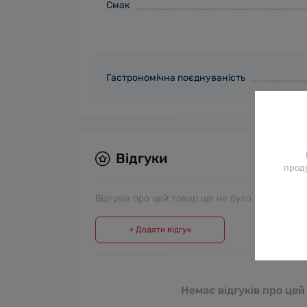
Смак
Гастрономічна поєднуваність
Відгуки
проду
Відгуків про цей товар ще не було.
+ Додати відгук
Немає відгуків про цей