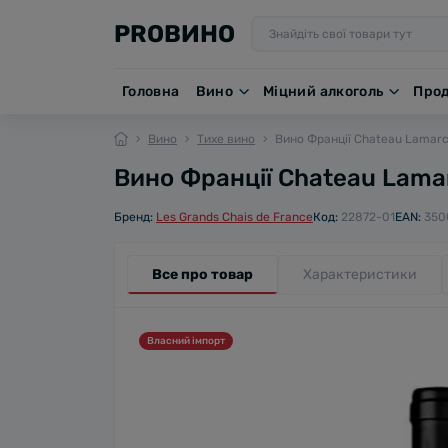
PROВИНО
Головна
Вино
Міцний алкоголь
Про
Вино
Тихе вино
Вино Франції Chateau Lamarch
Вино Франції Chateau Lamar
Бренд:
Les Grands Chais de France
Код:
22872-01
EAN:
350
Все про товар
Характеристики
Власний імпорт