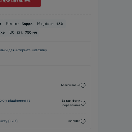
 про наявність
Регіон:
Міцність:
я
Бордо
13%
Об `єм:
ухе
750 мл
ільки для інтернет-магазину
Безкоштовно
ю у відділення та
За тарифами
перевізника
істу (Київ)
від 100 ₴