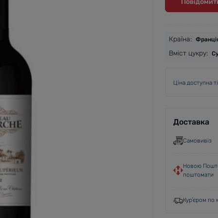
Повідомити
Країна:
Франці
Вміст цукру:
С
Ціна доступна т
Доставка
Самовивіз
Новою Пошто
поштомати
Курʼєром по м