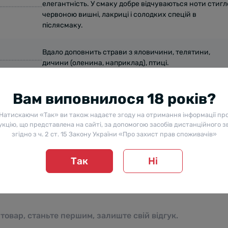
елегантність. У смаку добре відчуваються ноти стигл
червоною вишні, лакриці і солодких спецій в
післясмаку.
Вдало доповнить страви з яловичини, телятини,
дичини (оленина, наприклад), птиці.
Вам виповнилося 18 років?
Натискаючи «Так» ви також надаєте згоду на отримання інформації пр
кцію, що представлена на сайті, за допомогою засобів дистанційного з
згідно з ч. 2 ст. 15 Закону України «Про захист прав споживачів»
Так
Ні
 товар, станьте першим, залиште свій відгук.