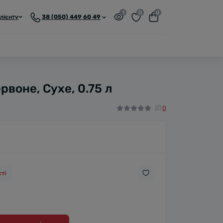
1
0
0
лієнту
38 (050) 449 60 49
рвоне, Сухе, 0.75 л
0
ті