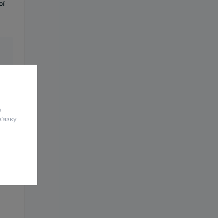
ої
о
в’язку