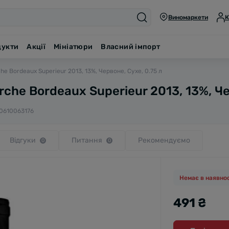
Виномаркети
К
дукти
Акції
Мініатюри
Власний імпорт
e Bordeaux Superieur 2013, 13%, Червоне, Сухе, 0.75 л
che Bordeaux Superieur 2013, 13%, Че
0610063176
Відгуки
Питання
Рекомендуємо
0
0
Немає в наявнос
491 ₴