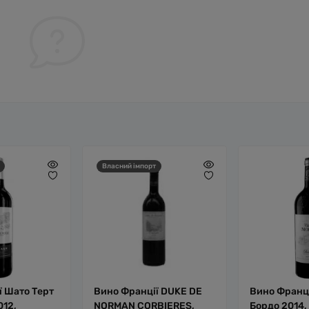
Власний імпорт
ї Шато Терт
Вино Франції DUKE DE
Вино Франц
012,
NORMAN CORBIERES,
Бордо 2014,