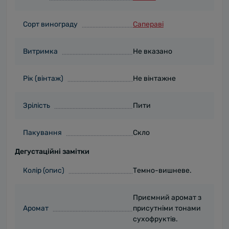
Сорт винограду
Сапераві
Витримка
Не вказано
Рік (вінтаж)
Не вінтажне
Зрілість
Пити
Пакування
Скло
Дегустаційні замітки
Колір (опис)
Темно-вишневе.
Приємний аромат з
Аромат
присутніми тонами
сухофруктів.