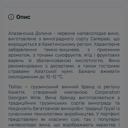
Опис
Алазанська Долина - червоне напівсолодке вино,
виготовлене з виноградного сорту Сапераві, що
вирощується в Кахетинському регіоні. Характерне
забарвлення темно-вишневе, з приємним
ароматом, з тонами сухофруктів, ягід і фруктових
варень зі збалансованою кислотністю. Вино
рекомендовано з десертами, а також гострими
стравами Азіатської кухні. Бажано вживати
охолодженим до 10-12 °C.
Tbiliso — грузинський винний бренд із регіону
Кахетія, створений компанією Corporation
Georgian Wine. Вина бренду виготовляються з
традиційних грузинських сортів винограду та
поєднують багатовікові виноробні традиції Грузії із
сучасними технологіями виробництва. У портфелі
представлені як класичні сухі, так і популярні
напівсолодкі вина, що відображають характер і