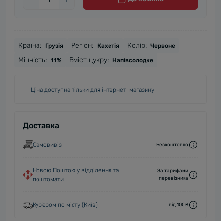
Країна:
Регіон:
Колір:
Грузія
Кахетія
Червоне
Міцність:
Вміст цукру:
11%
Напівсолодке
Ціна доступна тільки для інтернет-магазину
Доставка
Самовивіз
Безкоштовно
Новою Поштою у відділення та
За тарифами
перевізника
поштомати
Курʼєром по місту (Київ)
від 100 ₴