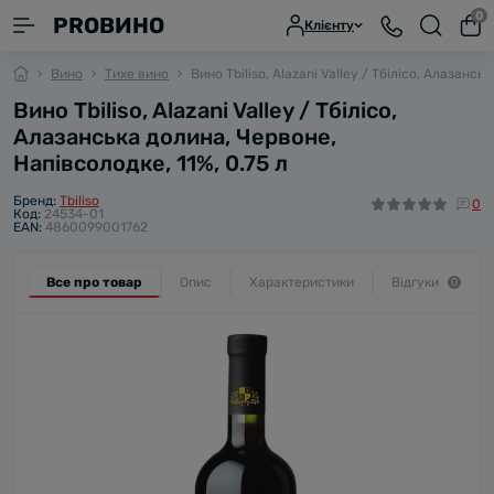
0
PROВИНО
Клієнту
Вино
Тихе вино
Вино Tbiliso, Alazani Valley / Тбілісо, Алазансь
Вино Tbiliso, Alazani Valley / Тбілісо,
Алазанська долина, Червоне,
Напівсолодке, 11%, 0.75 л
Бренд:
Tbiliso
0
Код:
24534-01
EAN:
4860099001762
Все про товар
Опис
Характеристики
Відгуки
0