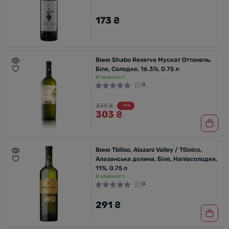
173 ₴
Вино Shabo Reserve Мускат Оттонель,
Біле, Солодке, 16.3%, 0.75 л
В наявності
0
339 ₴
-11%
303 ₴
Вино Tbiliso, Alazani Valley / Тбілісо,
Алазанська долина, Біле, Напівсолодке,
11%, 0.75 л
В наявності
0
291 ₴