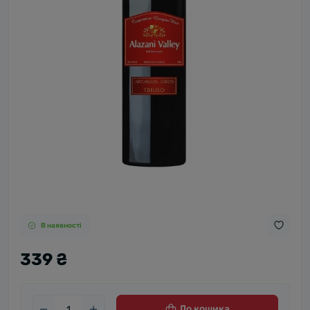
В наявності
339 ₴
До кошика