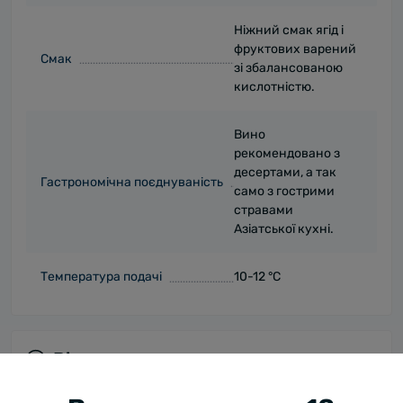
Ніжний смак ягід і
фруктових варений
Смак
зі збалансованою
кислотністю.
Вино
рекомендовано з
десертами, а так
Гастрономічна поєднуваність
само з гострими
стравами
Азіатської кухні.
Температура подачі
10-12 °C
Відгуки