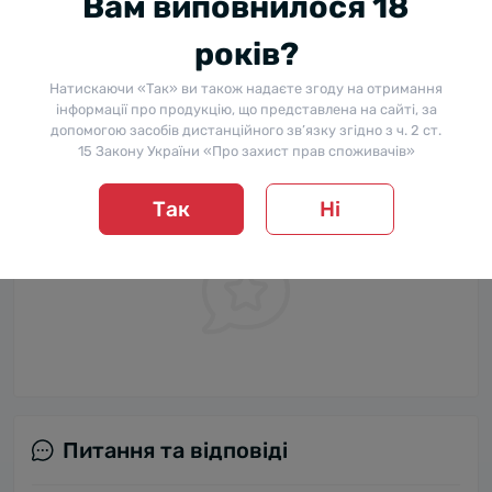
Вам виповнилося 18
Відгуків про цей товар ще не було.
років?
+ Додати відгук
Натискаючи «Так» ви також надаєте згоду на отримання
інформації про продукцію, що представлена на сайті, за
допомогою засобів дистанційного зв’язку згідно з ч. 2 ст.
15 Закону України «Про захист прав споживачів»
Немає відгуків про цей товар, станьте
першим, залиште свій відгук.
Так
Ні
Питання та відповіді