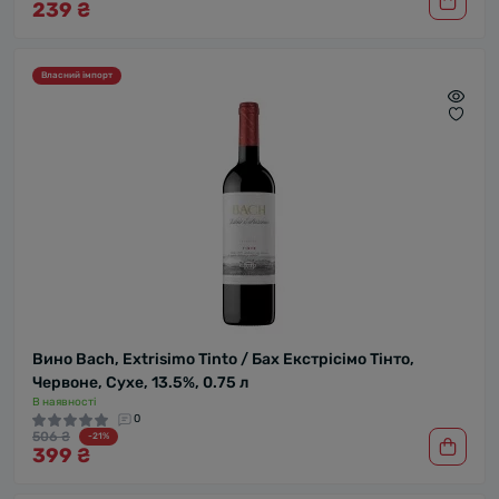
239 ₴
Власний імпорт
Вино Bach, Extrisimo Tinto / Бах Екстрісімо Тінто,
Червоне, Сухе, 13.5%, 0.75 л
В наявності
0
506 ₴
-21%
399 ₴