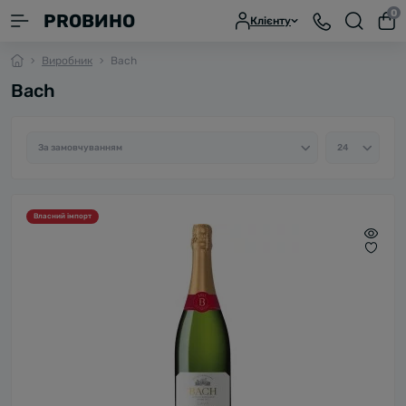
0
PROВИНО
Клієнту
Виробник
Bach
Bach
Власний імпорт