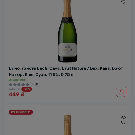
Вино ігристе Bach, Cava, Brut Nature / Бах, Кава, Брют
Натюр, Біле, Сухе, 11.5%, 0.75 л
В наявності
0
647 ₴
-31%
449 ₴
Власний імпорт