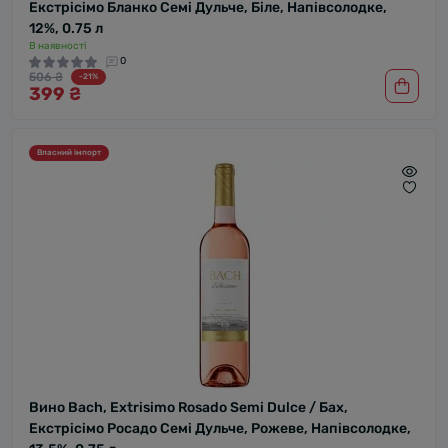
Екстрісімо Бланко Семі Дульче, Біле, Напівсолодке,
12%, 0.75 л
В наявності
0
506 ₴
-21%
399 ₴
Власний імпорт
Вино Bach, Extrisimo Rosado Semi Dulce / Бах,
Екстрісімо Росадо Семі Дульче, Рожеве, Напівсолодке,