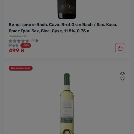
Вино ігристе Bach, Cava, Brut Gran Bach / Бах, Кава,
Брют Гран Бах, Біле, Сухе, 11.5%, 0.75 л
В наявності
0
712 ₴
-30%
499 ₴
Власний імпорт