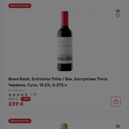
Власний імпорт
Вино Bach, Extrisimo Tinto / Бах, Екстрісімо Тінто,
Червоне, Сухе, 13.5%, 0.375 л
В наявності
0
309 ₴
-23%
239 ₴
Власний імпорт