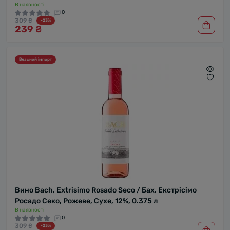
В наявності
0
309 ₴
-23%
239 ₴
Власний імпорт
Вино Bach, Extrisimo Rosado Seco / Бах, Екстрісімо
Росадо Секо, Рожеве, Сухе, 12%, 0.375 л
В наявності
0
309 ₴
-23%