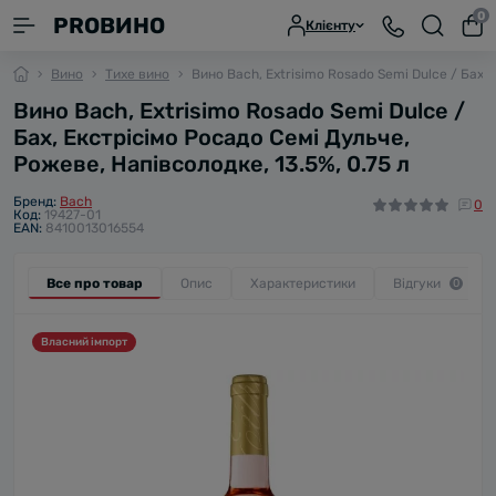
0
PROВИНО
Клієнту
Вино
Тихе вино
Вино Bach, Extrisimo Rosado Semi Dulce / Бах, 
Вино Bach, Extrisimo Rosado Semi Dulce /
Бах, Екстрісімо Росадо Семі Дульче,
Рожеве, Напівсолодке, 13.5%, 0.75 л
Бренд:
Bach
0
Код:
19427-01
EAN:
8410013016554
Все про товар
Опис
Характеристики
Відгуки
0
Власний імпорт