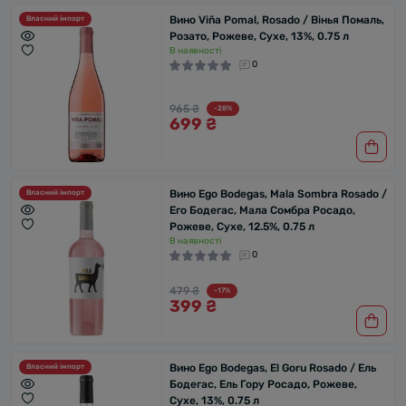
Вино Viña Pomal, Rosado / Вінья Помаль,
Власний імпорт
Розато, Рожеве, Сухе, 13%, 0.75 л
В наявності
0
965 ₴
-28%
699 ₴
Вино Ego Bodegas, Mala Sombra Rosado /
Власний імпорт
Его Бодегас, Мала Сомбра Росадо,
Рожеве, Сухе, 12.5%, 0.75 л
В наявності
0
479 ₴
-17%
399 ₴
Вино Ego Bodegas, El Goru Rosado / Ель
Власний імпорт
Бодегас, Ель Гору Росадо, Рожеве,
Сухе, 13%, 0.75 л