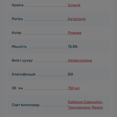
Країна
Іспанія
Регіон
Каталонія
Колір
Рожеве
Міцність
13.5%
Вміст цукру
Напівсолодке
Класифікація
DO
Об `єм
750 мл
Каберне Совіньйон
,
Сорт винограду
Темпранільо
,
Мерло