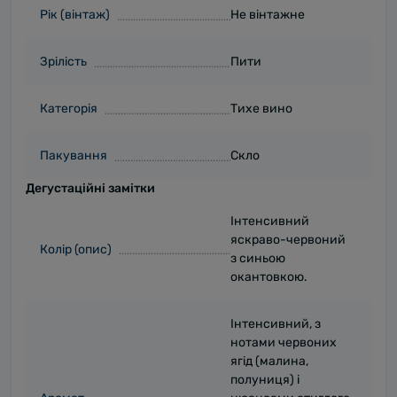
Рік (вінтаж)
Не вінтажне
Зрілість
Пити
Категорія
Тихе вино
Пакування
Скло
Дегустаційні замітки
Інтенсивний
яскраво-червоний
Колір (опис)
з синьою
окантовкою.
Інтенсивний, з
нотами червоних
ягід (малина,
полуниця) і