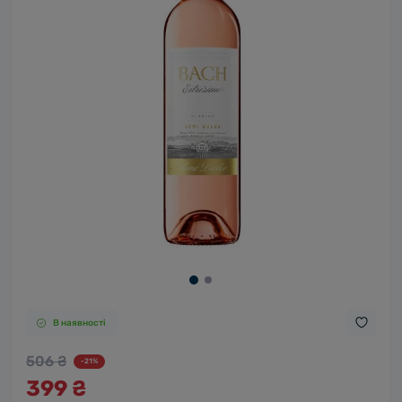
В наявності
506 ₴
-21%
399 ₴