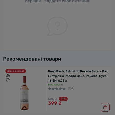
першим і задайте своє питання.
Рекомендовані товари
Вино Bach, Extrisimo Rosado Seco / Бах,
Власний імпорт
Екстрісімо Росадо Секо, Рожеве, Сухе,
13.5%, 0.75 л
В наявності
0
506 ₴
-21%
399 ₴