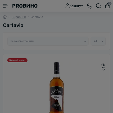
0
PROВИНО
Клієнту
Виробник
Cartavio
Cartavio
Власний імпорт