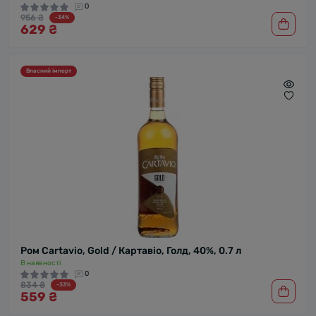
0
956 ₴
-34%
629 ₴
Власний імпорт
Ром Cartavio, Gold / Картавіо, Голд, 40%, 0.7 л
В наявності
0
834 ₴
-33%
559 ₴