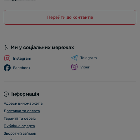
Cartavio Rum Company экспортирует свою продукцию в
различные страны (Эквадор, Чили, Италия, Испания,
Германия и т.д.).
Перейти до контактів
Ми у соціальних мережах
Telegram
Instagram
Viber
Facebook
Інформація
Адреси виномаркетів
Доставка та оплата
Гарантії та сервіс
Публічна оферта
Зворотній зв’язок