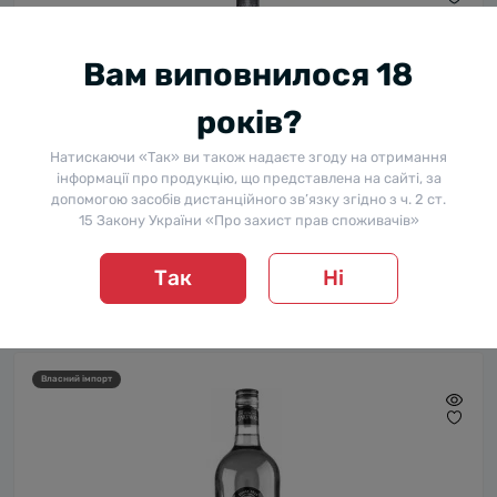
Вам виповнилося 18
років?
Натискаючи «Так» ви також надаєте згоду на отримання
інформації про продукцію, що представлена на сайті, за
допомогою засобів дистанційного зв’язку згідно з ч. 2 ст.
15 Закону України «Про захист прав споживачів»
Ром Cartavio, Silver / Картавіо, Сільвер, 40%, 1 л
В наявності
Так
Ні
0
740 ₴
-15%
629 ₴
Власний імпорт