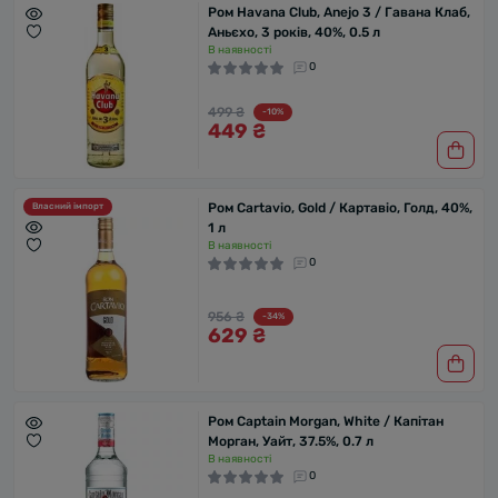
Ром Havana Club, Anejo 3 / Гавана Клаб,
Аньєхо, 3 років, 40%, 0.5 л
В наявності
0
499 ₴
-10%
449 ₴
Ром Cartavio, Gold / Картавіо, Голд, 40%,
Власний імпорт
1 л
В наявності
0
956 ₴
-34%
629 ₴
Ром Captain Morgan, White / Капітан
Морган, Уайт, 37.5%, 0.7 л
В наявності
0