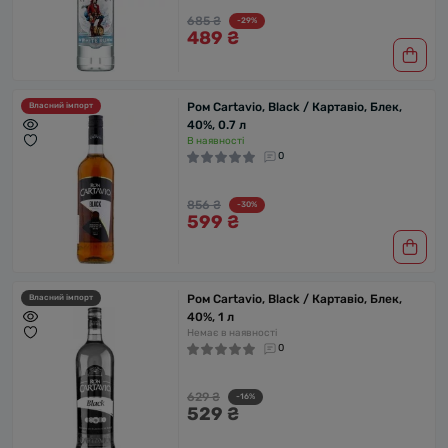
685 ₴
-29%
489 ₴
Ром Cartavio, Black / Картавіо, Блек,
Власний імпорт
40%, 0.7 л
В наявності
0
856 ₴
-30%
599 ₴
Ром Cartavio, Black / Картавіо, Блек,
Власний імпорт
40%, 1 л
Немає в наявності
0
629 ₴
-16%
529 ₴