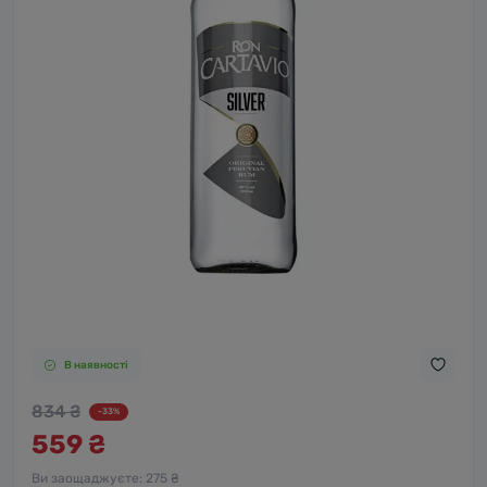
В наявності
834 ₴
-33%
559 ₴
Ви заощаджуєте:
275 ₴