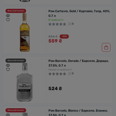
Ром Cartavio, Gold / Картавіо, Голд, 40%,
Власний імпорт
0.7 л
В наявності
0
834 ₴
-33%
559 ₴
Ром Barcelo, Dorado / Барсело, Дорадо,
Власний імпорт
37.5%, 0.7 л
Немає в наявності
0
524 ₴
Ром Barcelo, Blanco / Барсело, Бланко,
Власний імпорт
37.5%, 0.7 л