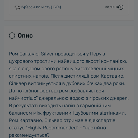
Курʼєром по місту (Київ)
від 100 ₴
Опис
Ром Cartavio, Silver проводиться у Перу з
цукрового тростини найвищого якості компанією,
яка є лідером свого регіону виготовленні міцних
спиртних напоїв. Після дистиляції ром Картавио,
Сільвер витримується в дубових бочках два роки.
До потрібної фортеці ром розбавляється
найчистішої джерельною водою з гірських джерел.
В результаті виходить напій з гармонійним
балансом між фруктовими і дубовими відтінками.
Ром Картавио, Сільвер отримав від експертів
статус "Highly Recommended" - "настійно
рекомендується".