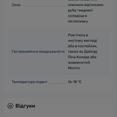
Смак
ніжними відтінками
дуба і медової
солодощі в
післясмаку.
Ром п'ють в
чистому вигляді
або в коктейлях,
Гастрономічна поєднуваність
таких як Дайкірі,
Піна Колада або
знаменитий
Мохіто.
Температура подачі
16-18 °С
Відгуки