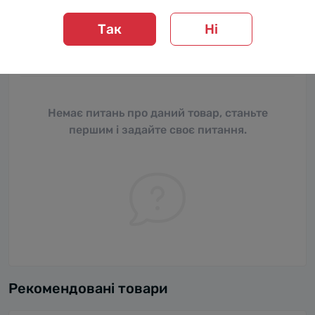
Додайте питання, і ми відповімо найближчим часом.
Так
Ні
+ Додати питання
Немає питань про даний товар, станьте
першим і задайте своє питання.
Рекомендовані товари