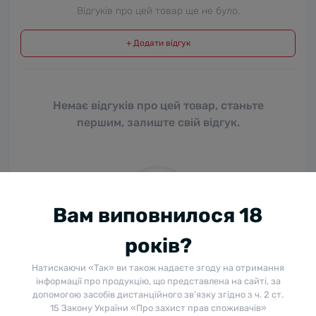
Відгуків про цей товар ще не було.
+ Додати відгук
Немає відгуків про цей товар, станьте
першим, залиште свій відгук.
Вам виповнилося 18
років?
Натискаючи «Так» ви також надаєте згоду на отримання
інформації про продукцію, що представлена на сайті, за
Питання та відповіді
допомогою засобів дистанційного зв’язку згідно з ч. 2 ст.
15 Закону України «Про захист прав споживачів»