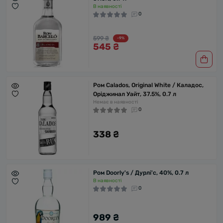
В наявності
0
599 ₴
-9%
545 ₴
Ром Calados, Original White / Каладос,
Оріджинал Уайт, 37.5%, 0.7 л
Немає в наявності
0
338 ₴
Ром Doorly's / Дурлі'с, 40%, 0.7 л
В наявності
0
989 ₴