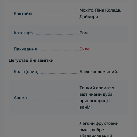
Мохіто, Піна Колада,
Коктейлі
Дайкири
Категорія
Ром
Пакування
Скло
Дегустаційні замітки
Колір (опис)
Блідо-солом'яний.
Тонкий аромат з
відтінками дуба,
Аромат
пряної кориці і
ванілі.
Легкий фруктовий
смак, добре
збалансований,