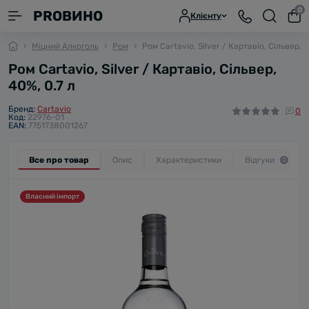
0
PROВИНО
Клієнту
Міцний Алкоголь
Ром
Ром Cartavio, Silver / Картавіо, Сільвер, 4
Ром Cartavio, Silver / Картавіо, Сільвер,
40%, 0.7 л
Бренд:
Cartavio
0
Код:
22976-01
EAN:
7751738001267
Все про товар
Опис
Характеристики
Відгуки
0
Власний імпорт