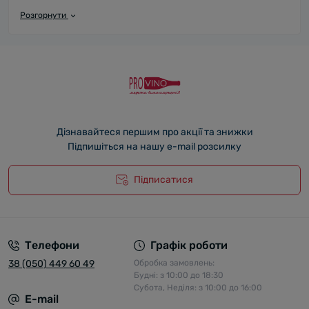
Розгорнути
Вино
SHILDA
создается благодаря гармоничному
сочетанию тщательно отобранных традиционных
местных сортов винограда и современных технологий. В
настоящее время винодельня SHILDA производит 17
сортов вина, бренди и виноградной водки. Фабрика
SHILDA, расположенная на 6 га, оснащена современным
итальянским и французским оборудованием. Основная
цель компании - поддерживать высочайшее качество
благодаря гармоничному сочетанию многовековых
Дізнавайтеся першим про акції та знижки
традиций с инновациями.
Підпишіться на нашу e-mail розсилку
Підписатися
Телефони
Графік роботи
38 (050) 449 60 49
Обробка замовлень:
Будні: з 10:00 до 18:30
Субота, Неділя: з 10:00 до 16:00
E-mail