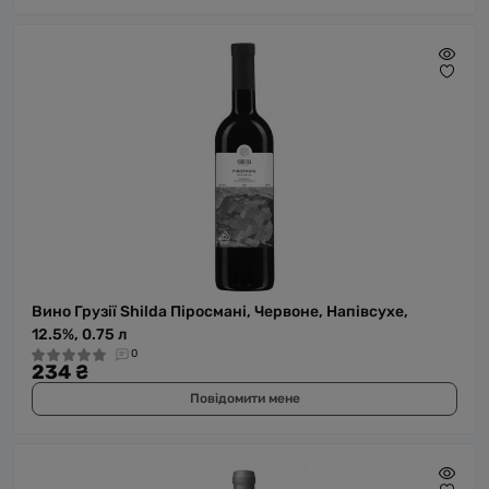
Вино Грузії Shilda Піросмані, Червоне, Напівсухе,
12.5%, 0.75 л
0
234 ₴
Повідомити мене