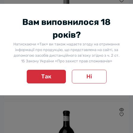
Вам виповнилося 18
років?
Натискаючи «Так» ви також надаєте згоду на отримання
інформації про продукцію, що представлена на сайті, за
допомогою засобів дистанційного зв’язку згідно з ч. 2 ст.
15 Закону України «Про захист прав споживачів»
Вино Грузії Руставелі Кісі Квеврі, Біле, Сухе, 13.0%, 0.75
л
Так
Ні
0
588 ₴
Повідомити мене