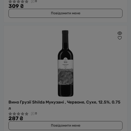
0
309 ₴
Повідомити мене
Вино Грузії Shilda Мукузані , Червоне, Сухе, 12.5%, 0.75
л
0
287 ₴
Повідомити мене