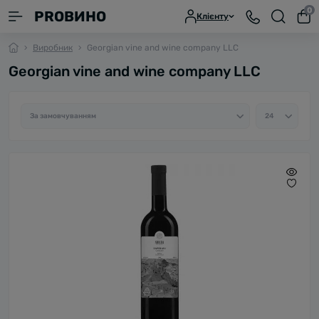
0
PROВИНО
Клієнту
Виробник
Georgian vine and wine company LLC
Georgian vine and wine company LLC