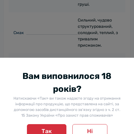
груші.
Сильний, чудово
структурований,
Смак
солодкий, теплий, з
тривалим
присмаком.
Чача чудова сама
по собі стане
Вам виповнилося 18
ідеальною базою
для створення
коктейлів або
років?
Гастрономічна поєднуваність
доповненням до
Натискаючи «Так» ви також надаєте згоду на отримання
страв (десертів) з
інформації про продукцію, що представлена на сайті, за
тропічними,
допомогою засобів дистанційного зв’язку згідно з ч. 2 ст.
ягідними або
15 Закону України «Про захист прав споживачів»
фруктовими
смаками.
Так
Ні