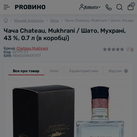
0
PROВИНО
Клієнту
Міцний Алкоголь
Чача
Чача Chateau, Mukhrani / Шато, Мухрані, 
Чача Chateau, Mukhrani / Шато, Мухрані,
43 %, 0.7 л (в коробці)
Бренд:
Chateau Mukhrani
0
Код:
22179-01
EAN:
4860008470177
Все про товар
Опис
Характеристики
Відгуки
0