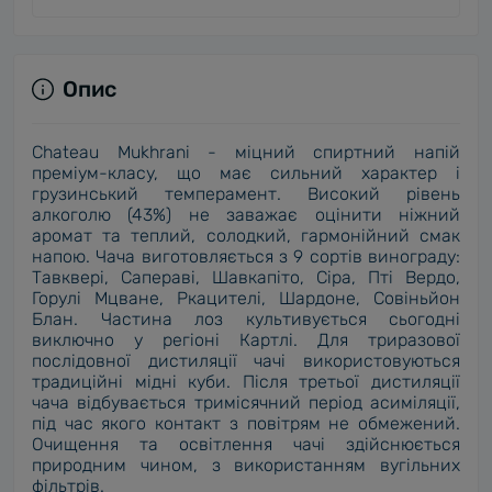
Опис
Chateau Mukhrani - міцний спиртний напій
преміум-класу, що має сильний характер і
грузинський темперамент. Високий рівень
алкоголю (43%) не заважає оцінити ніжний
аромат та теплий, солодкий, гармонійний смак
напою. Чача виготовляється з 9 сортів винограду:
Тавквері, Сапераві, Шавкапіто, Сіра, Пті Вердо,
Горулі Мцване, Ркацителі, Шардоне, Совіньйон
Блан. Частина лоз культивується сьогодні
виключно у регіоні Картлі. Для триразової
послідовної дистиляції чачі використовуються
традиційні мідні куби. Після третьої дистиляції
чача відбувається тримісячний період асиміляції,
під час якого контакт з повітрям не обмежений.
Очищення та освітлення чачі здійснюється
природним чином, з використанням вугільних
фільтрів.