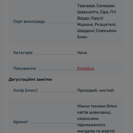
Тавквері, Сапераві,
Шавкапіто, Сіра, Пті
Вердо, Горулі
Сорт винограду
Мцване, Ркацителі,
Шардоні, Совіньйон
Блан
Категорія
Чача
Пакування
Коробка
Дегустаційні замітки
Колір (опис)
Прозорий, чистий.
Ніжни тонами білих
квітів шовковиці,
нюансами
Аромат
підсмаженого
мигдалю та жовтої