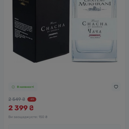
В наявності
2 549 ₴
-6%
2 399 ₴
Ви заощаджуєте:
150 ₴