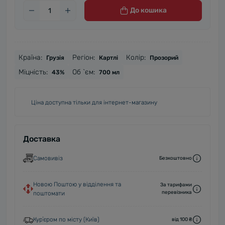
До кошика
Країна:
Регіон:
Колір:
Грузія
Картлі
Прозорий
Міцність:
Об `єм:
43%
700 мл
Ціна доступна тільки для інтернет-магазину
Доставка
Самовивіз
Безкоштовно
Новою Поштою у відділення та
За тарифами
перевізника
поштомати
Курʼєром по місту (Київ)
від 100 ₴