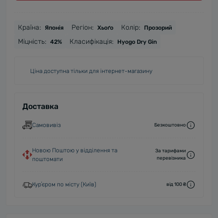
Країна:
Регіон:
Колір:
Японія
Хьоґо
Прозорий
Міцність:
Класифікація:
42%
Hyogo Dry Gin
Ціна доступна тільки для інтернет-магазину
Доставка
Самовивіз
Безкоштовно
Новою Поштою у відділення та
За тарифами
перевізника
поштомати
Курʼєром по місту (Київ)
від 100 ₴