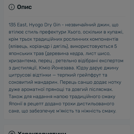
Опис
135 East, Hyogo Dry Gin - незвичайний джин, що
втілює стиль префектури Хього, оскільки в купажі,
крім трьох традиційних рослинних компонентів
(ялівець, коріандр і дягіль), використовуються 5
японських трав (деревина кедра, лист шисо,
хризантема, перец , ретельно відібрані експертом
з дистиляції, Кіміо Йонезава. Юдзу дарує джину
цитрусові відтінки — терпкий грейпфрут та
соковитий мандарин. Перець саншо додає нотку
дуже ароматної прянощі та довгий післясмак.
Також для надання напою традиційного смаку
Японії в рецепт додано трохи дистильованого
саке, що забезпечує м'якість та ніжність смаку.