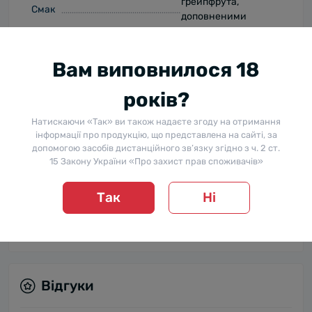
грейпфрута,
Смак
доповненими
нотками перцю,
прянощів та кедра в
тривалому,
Вам виповнилося 18
зігріваючому
післясмаку.
років?
Натискаючи «Так» ви також надаєте згоду на отримання
Джин можна
інформації про продукцію, що представлена на сайті, за
вживати у чистому
допомогою засобів дистанційного зв’язку згідно з ч. 2 ст.
Гастрономічна поєднуваність
вигляді, з тоніком, у
15 Закону України «Про захист прав споживачів»
складі складних
коктейлів.
Так
Ні
Температура подачі
10–12 °С
Відгуки