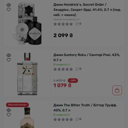
Джин Hendrick's, Secret Order /
Хендрікс, Секрет Орді, 41.4%, 0.7 л (под.
наб. + чашка)
Немає в наявності
0
2 099 ₴
Джин Suntory Roku / Санторі Рокі, 43%,
0.7 л
В наявності
0
1 499 ₴
-28%
1 079 ₴
Джин The Bitter Truth / Біттер Труфф,
Власний імпорт
40%, 0.7 л
В наявності
0