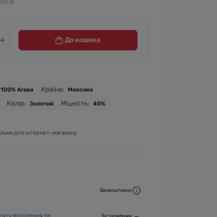
650 ₴
До кошика
Країна:
100% Агава
Мексика
Колір:
Міцність:
Золотий
40%
ільки для інтернет-магазину
Безкоштовно
ю у відділення та
За тарифами