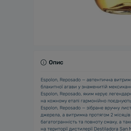
Опис
Espolon, Reposado — автентична витрим
блакитної агави у знаменитій мексиканс
Espolon, Reposado, яким керує легендар
на кожному етапі гармонійно поєднуютьс
Espolon, Reposado — зібране вручну лис
джерела, а витримка протягом 2 місяців
багатогранність та повноту смаку, а та
на території дистилерії Destiladora San