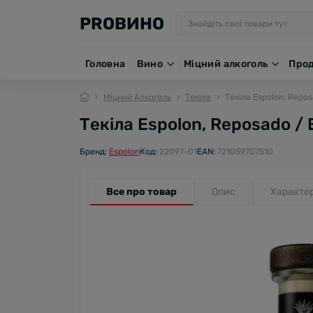
PROВИНО
Головна
Вино
Міцний алкоголь
Про
Міцний Алкоголь
Текіла
Текіла Espolon, Repos
Текіла Espolon, Reposado / 
Бренд:
Espolon
Код:
22097-01
EAN:
721059707510
Все про товар
Опис
Характе