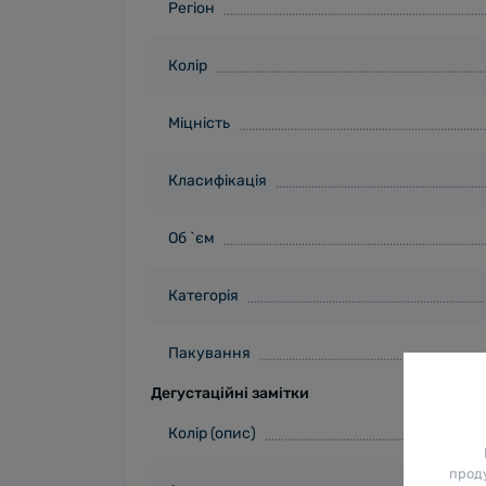
Регіон
Колір
Міцність
Класифікація
Об `єм
Категорія
Пакування
Дегустаційні замітки
Колір (опис)
проду