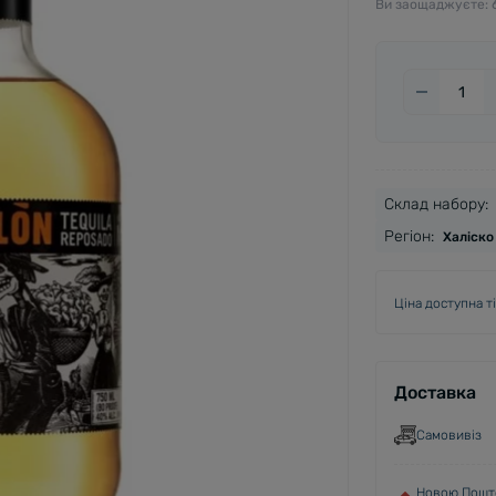
Ви заощаджуєте:
Cклад набору:
Регіон:
Халіско
Ціна доступна т
Доставка
Самовивіз
Новою Пошто