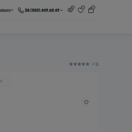
1
0
0
лієнту
38 (050) 449 60 49
0
о