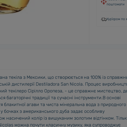
поштомати
Курʼєром по м
ана текіла з Мексики, що створюється на 100% із справжн
ькій дистилерії Destiladora San Nicola. Процес виробницт
ний текілеро Сірілло Оропеза, - це справжнє мистецтво, д
я багаторічні традиції та сучасні інструменти.В основі
тя блакитної агави та чиста мінеральна вода з природного
 у бочках з американського дуба задає особливу
кож насичений колір із вишуканим золотим відтінком. Тіль
 Nicolas можна почути класичну музику, яка супроводжує