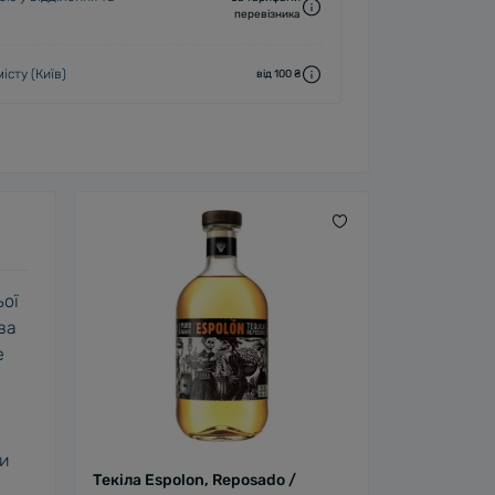
перевізника
істу (Київ)
від 100 ₴
ьої
ва
е
ки
Текіла Espolon, Reposado /