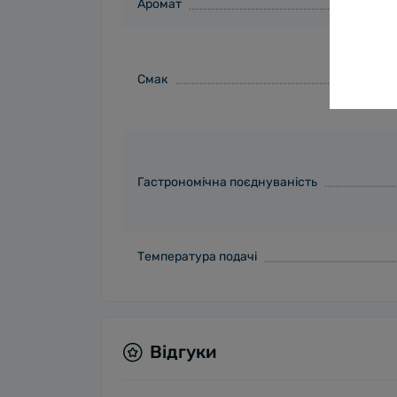
Аромат
Смак
Гастрономічна поєднуваність
Температура подачі
Відгуки