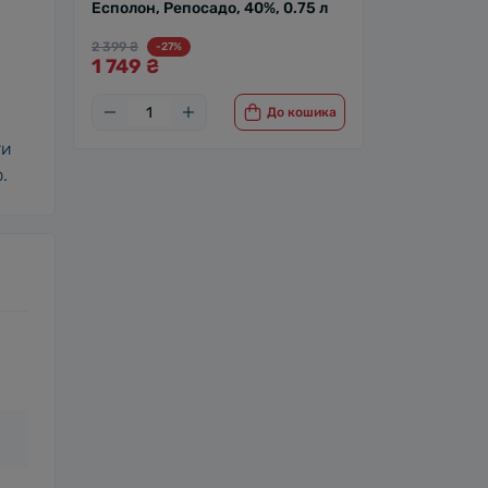
Есполон, Репосадо, 40%, 0.75 л
2 399 ₴
-27%
1 749 ₴
До кошика
ти
.