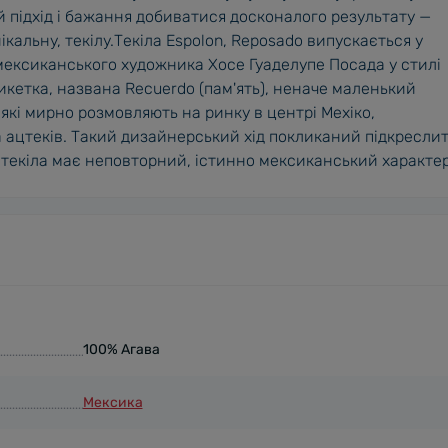
й підхід і бажання добиватися досконалого результату —
кальну, текілу.Текіла Espolon, Reposado випускається у
ексиканського художника Хосе Гуаделупе Посада у стилі
тикетка, названа Recuerdo (пам'ять), неначе маленький
, які мирно розмовляють на ринку в центрі Мехіко,
а ацтеків. Такий дизайнерський хід покликаний підкресли
 що текіла має неповторний, істинно мексиканський характер
100% Агава
Мексика