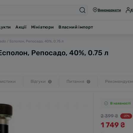
Виномаркети
К
дукти
Акції
Мініатюри
Власний імпорт
ado / Есполон, Репосадо, 40%, 0.75 л
Есполон, Репосадо, 40%, 0.75 л
ристики
Відгуки
Питання
Рекомендуєм
0
0
В наявності
2 399 ₴
-27%
1 749 ₴