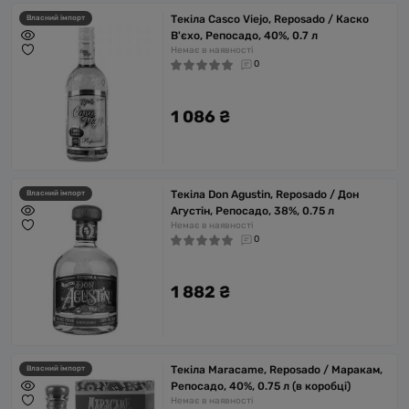
Текіла Casco Viejo, Reposado / Каско
Власний імпорт
В'єхо, Репосадо, 40%, 0.7 л
Немає в наявності
0
1 086 ₴
Текіла Don Agustin, Reposado / Дон
Власний імпорт
Агустін, Репосадо, 38%, 0.75 л
Немає в наявності
0
1 882 ₴
Текіла Maracame, Reposado / Маракам,
Власний імпорт
Репосадо, 40%, 0.75 л (в коробці)
Немає в наявності