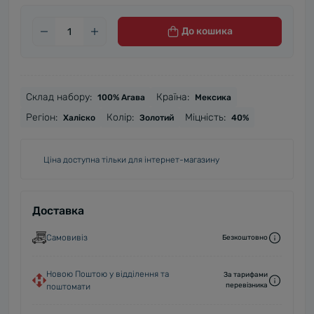
До кошика
Cклад набору:
Країна:
100% Агава
Мексика
Регіон:
Колір:
Міцність:
Халіско
Золотий
40%
Ціна доступна тільки для інтернет-магазину
Доставка
Самовивіз
Безкоштовно
Новою Поштою у відділення та
За тарифами
перевізника
поштомати