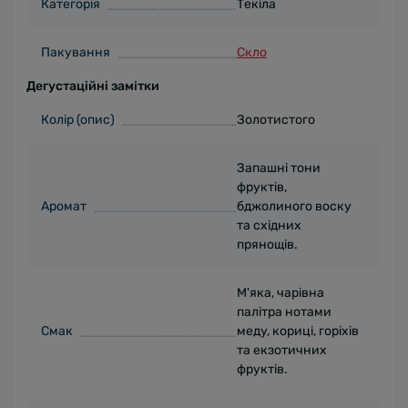
Категорія
Текіла
Пакування
Скло
Дегустаційні замітки
Колір (опис)
Золотистого
Запашні тони
фруктів,
Аромат
бджолиного воску
та східних
прянощів.
М'яка, чарівна
палітра нотами
Смак
меду, кориці, горіхів
та екзотичних
фруктів.