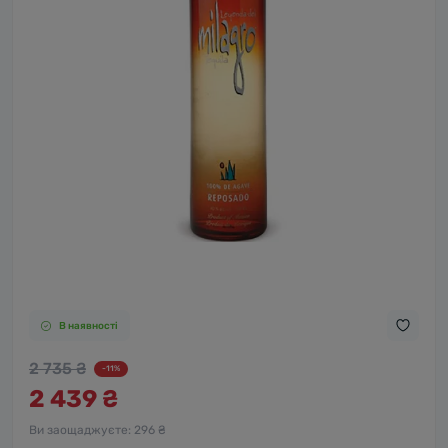
В наявності
2 735 ₴
-11%
2 439 ₴
Ви заощаджуєте:
296 ₴