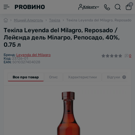
0
PROВИНО
Клієнту
Міцний Алкоголь
Текіла
Текіла Leyenda del Milagro, Reposado /
Текіла Leyenda del Milagro, Reposado /
Лейєнда дель Мілагро, Репосадо, 40%,
0.75 л
Бренд:
Leyenda del Milagro
0
Код:
23726-01
EAN:
5010327404028
Все про товар
Опис
Характеристики
Відгуки
0