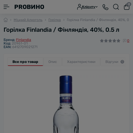
0
PROВИНО
Клієнту
Міцний Алкоголь
Горілка
Горілка Finlandia / Фінляндія, 40%, 0.5
Горілка Finlandia / Фінляндія, 40%, 0.5 л
Бренд:
Finlandia
0
Код:
20961-01
EAN:
6412709021271
Все про товар
Опис
Характеристики
Відгуки
0