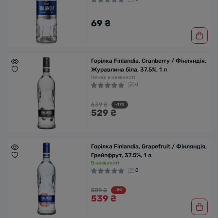
69 ₴
Горілка Finlandia, Cranberry / Фінляндія,
Журавлина біла, 37.5%, 1 л
Немає в наявності
0
639 ₴
-17%
529 ₴
Горілка Finlandia, Grapefruit / Фінляндія,
Грейпфрут, 37.5%, 1 л
В наявності
0
589 ₴
-8%
539 ₴