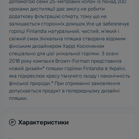
допомогою семи 25-метрових колон із понад 200
кроками дистиляції дає змогу не робити
додаткову фільтрацію спирту, тому що не
залишається сторонніх домішок.Усе це забезпечує
горілці Finlandia натуральний, чистий, м'який і
свіжий смак.Унікальна пляшка створена відомим
фінським дизайнером Харрі Коскіненом
спеціально для цієї унікальної горілки. З осені
2018 року компанія Brown-Forman представила
новий дизайн* пляшки горілки Finlandia в Україні,
яка підкреслює красу танучого льоду і лаконічність
фінської природи.* При отриманні замовлення
допускається продукт в попередньому дизайні
пляшки.
Характеристики