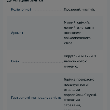
Дегустаційні замітки
Колір (опис)
Прозорий, чистий.
М'який, свіжий,
легкий, з легкими
Аромат
нюансами
свіжоспеченого
хліба.
Округлий, м'який, з
Смак
легкою нотою
ячменю.
Горілка прекрасно
поєднується зі
стравами
європейської кухні,
Гастрономічна поєднуваність
м'ясними
стравами,