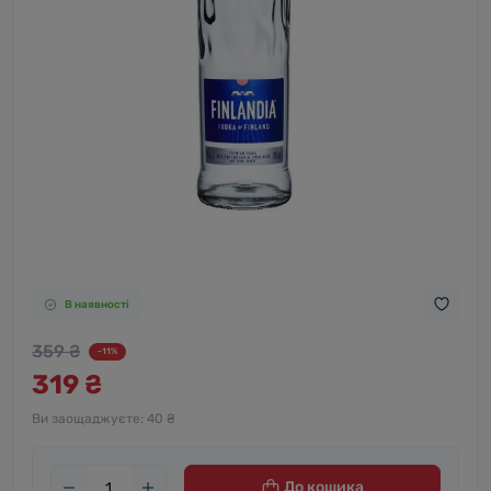
В наявності
359 ₴
-11%
319 ₴
Ви заощаджуєте:
40 ₴
До кошика