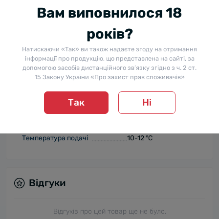
Завершується
Вам виповнилося 18
приємним
післясмаком.
років?
Натискаючи «Так» ви також надаєте згоду на отримання
Прекрасна основа
інформації про продукцію, що представлена на сайті, за
для коктейлів,
допомогою засобів дистанційного зв’язку згідно з ч. 2 ст.
гармонує з
15 Закону України «Про захист прав споживачів»
Гастрономічна поєднуваність
м'ясними та
рибними
Так
Ні
закусками, а також
снеками.
Температура подачі
10-12 °C
Відгуки
Відгуків про цей товар ще не було.