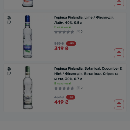
Горілка Finlandia, Lime / Фінляндія,
Лайм, 40%, 0.5 л
В наявності
0
359 ₴
-11%
319 ₴
Горілка Finlandia, Botanical, Cucumber &
Mint / Фінляндія, Ботанікал, Огірок та
м'ята, 30%, 0.7 л
В наявності
0
459 ₴
-9%
419 ₴