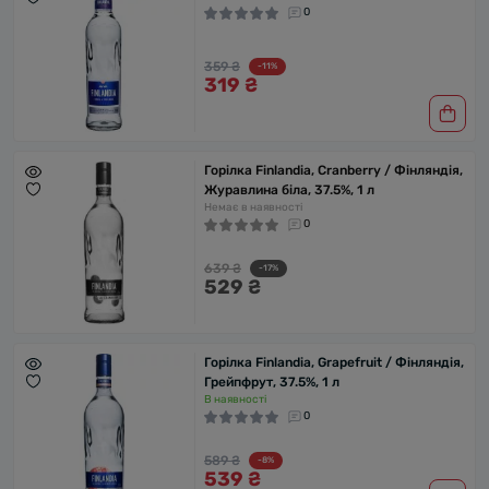
0
359 ₴
-11%
319 ₴
Горілка Finlandia, Cranberry / Фінляндія,
Журавлина біла, 37.5%, 1 л
Немає в наявності
0
639 ₴
-17%
529 ₴
Горілка Finlandia, Grapefruit / Фінляндія,
Грейпфрут, 37.5%, 1 л
В наявності
0
589 ₴
-8%
539 ₴