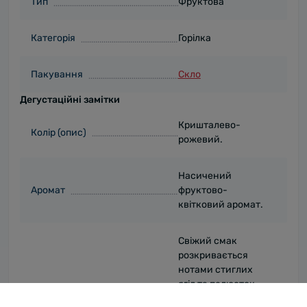
Тип
Фруктова
Категорія
Горілка
Пакування
Скло
Дегустаційні замітки
Кришталево-
Колір (опис)
рожевий.
Насичений
Аромат
фруктово-
квітковий аромат.
Свіжий смак
розкривається
нотами стиглих
ягід та пелюсток
Смак
троянд.