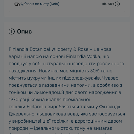
Курʼєром по місту (Київ)
від 100 ₴
Опис
Finlandia Botanical Wildberry & Rose – це нова
варіації напою на основі Finlandia Vodka, що
поєднує у собі натуральні інгредієнти рослинного
походження. Новинка має міцність 30% та не
містить цукру чи інших підсолоджувачів. Чудово
поєднується з газованими напоями, а особливо з
тоніком чи лимонадом.З дня свого народження в
1970 році кожна крапля преміальної
горілки Finlandia виробляється тільки у Фінляндії.
Джерельно-льодовикова вода, яка застосовується
у виробництві цієї горілки, є дорогоцінним даром
природи — ідеально чистою, тому не вимагає