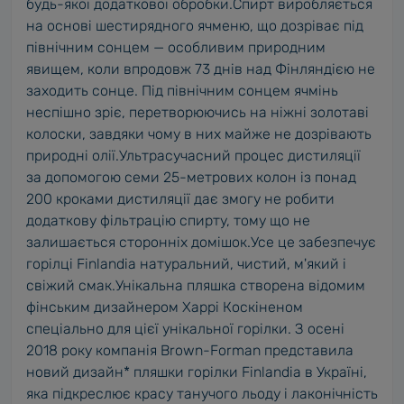
будь-якої додаткової обробки.Спирт виробляється
на основі шестирядного ячменю, що дозріває під
північним сонцем — особливим природним
явищем, коли впродовж 73 днів над Фінляндією не
заходить сонце. Під північним сонцем ячмінь
неспішно зріє, перетворюючись на ніжні золотаві
колоски, завдяки чому в них майже не дозрівають
природні олії.Ультрасучасний процес дистиляції
за допомогою семи 25-метрових колон із понад
200 кроками дистиляції дає змогу не робити
додаткову фільтрацію спирту, тому що не
залишається сторонніх домішок.Усе це забезпечує
горілці Finlandia натуральний, чистий, м'який і
свіжий смак.Унікальна пляшка створена відомим
фінським дизайнером Харрі Коскіненом
спеціально для цієї унікальної горілки. З осені
2018 року компанія Brown-Forman представила
новий дизайн* пляшки горілки Finlandia в Україні,
яка підкреслює красу танучого льоду і лаконічність