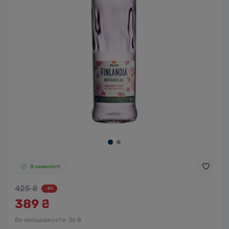
В наявності
425 ₴
-8%
389 ₴
Ви заощаджуєте:
36 ₴