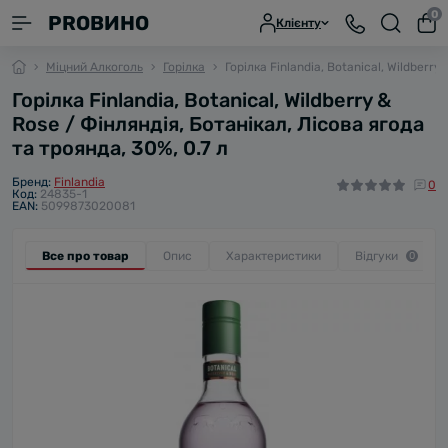
0
PROВИНО
Клієнту
Міцний Алкоголь
Горілка
Горілка Finlandia, Botanical, Wildberry
Горілка Finlandia, Botanical, Wildberry &
Rose / Фінляндія, Ботанікал, Лісова ягода
та троянда, 30%, 0.7 л
Бренд:
Finlandia
0
Код:
24835-1
EAN:
5099873020081
Все про товар
Опис
Характеристики
Відгуки
0