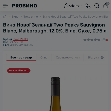
0
PROВИНО
Клієнту
Вино
Тихе вино
Вино Нової Зеландії Two Peaks Sauvignon Blanc,
Вино Нової Зеландії Two Peaks Sauvignon
Blanc, Malborough, 12.0%, Біле, Сухе, 0.75 л
Бренд:
Two Peaks
0
Код:
24729-01
EAN:
4006542041576
Все про товар
Опис
Характеристики
Відгуки
0
Власний імпорт