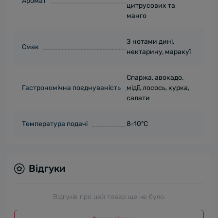
Аромат
цитрусових та
манго
З нотами дині,
Смак
нектарину, маракуї
Спаржа, авокадо,
Гастрономічна поєднуваність
мідії, лосось, курка,
салати
Температура подачі
8-10°С
Відгуки
Відгуків про цей товар ще не було.