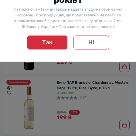
229 ₴
Натискаючи «Так» ви також надаєте згоду на отримання
інформації про продукцію, що представлена на сайті, за
допомогою засобів дистанційного зв’язку згідно з ч. 2 ст.
Вино Чилі Vina Zamporia Carmenere,
Власний імпорт
15 Закону України «Про захист прав споживачів»
Valle Central DO, 13.0%, Червоне, Сухе,
0.75 л
В наявності
Так
Ні
0
328 ₴
-30%
229 ₴
Вино ПАР Brandvlei Chardonnay, Western
Власний імпорт
Cape, 12.5%, Біле, Сухе, 0.75 л
В наявності
0
279 ₴
-29%
199 ₴