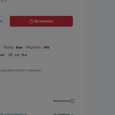
139 ₴
До кошика
Колір:
Міцність:
Біле
14%
Об `єм:
ухе
3 л
ільки для інтернет-магазину
Безкоштовно
ю у відділення та
За тарифами