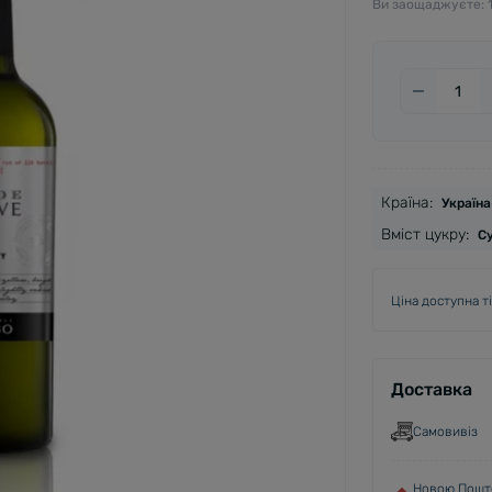
Ви заощаджуєте:
Країна:
Україна
Вміст цукру:
С
Ціна доступна т
Доставка
Самовивіз
Новою Пошто