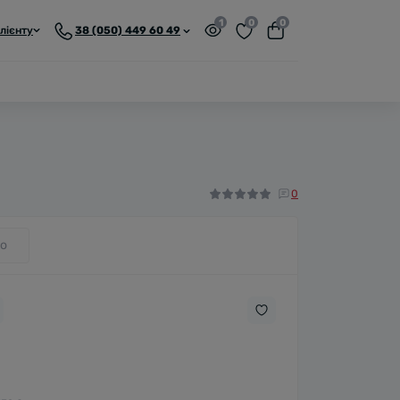
1
0
0
лієнту
38 (050) 449 60 49
0
о