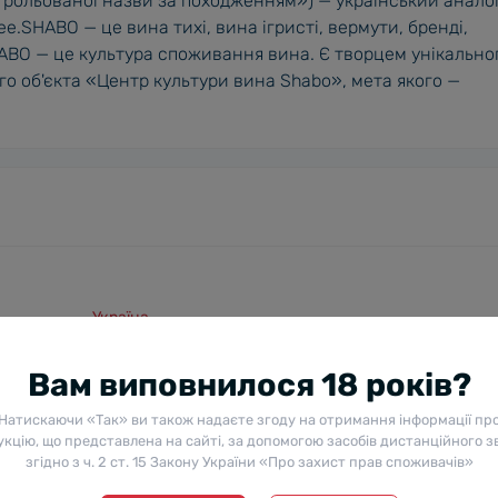
трольованої назви за походженням») — український анало
lee.SHABO — це вина тихі, вина ігристі, вермути, бренді,
HABO — це культура споживання вина. Є творцем унікально
го об'єкта «Центр культури вина Shabo», мета якого —
Україна
Вам виповнилося 18 років?
Біле
Натискаючи «Так» ви також надаєте згоду на отримання інформації пр
14%
кцію, що представлена на сайті, за допомогою засобів дистанційного з
згідно з ч. 2 ст. 15 Закону України «Про захист прав споживачів»
Сухе