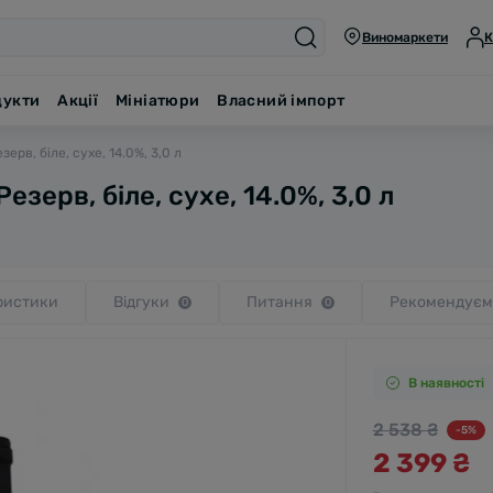
Виномаркети
К
дукти
Акції
Мініатюри
Власний імпорт
рв, біле, сухе, 14.0%, 3,0 л
ерв, біле, сухе, 14.0%, 3,0 л
ристики
Відгуки
Питання
Рекомендуєм
0
0
В наявності
2 538 ₴
-5%
2 399 ₴