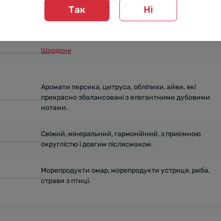
Так
Ні
3 л
Шардоне
Аромати персика, цитруса, обліпихи, айви, які
прекрасно збалансовані з елегантними дубовими
нотами.
Свіжий, мінеральний, гармонійний, з приємною
округлістю і довгим післясмаком.
Морепродукти омар, морепродукти устриця, риба,
страви з птиці.