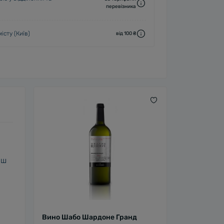
перевізника
істу (Київ)
від 100 ₴
нш
Вино Шабо Шардоне Гранд