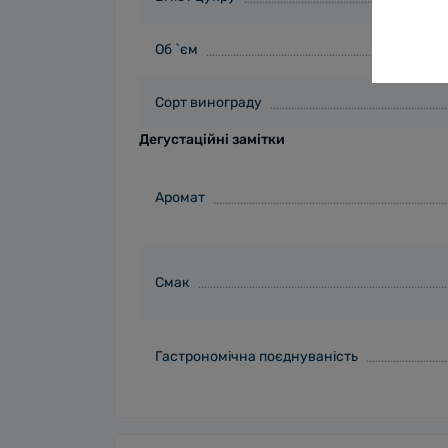
Об `єм
Сорт винограду
Дегустаційні замітки
Аромат
Смак
Гастрономічна поєднуваність