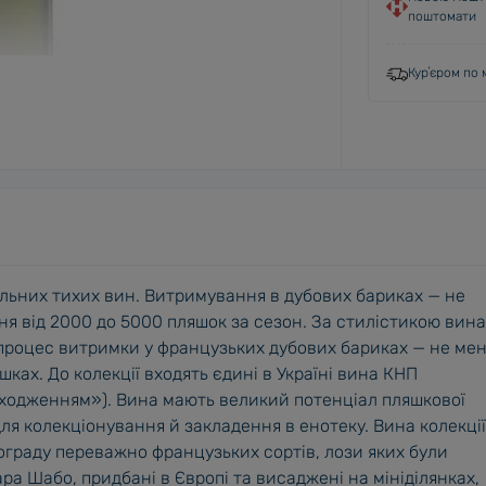
поштомати
Курʼєром по м
льних тихих вин. Витримування в дубових бариках — не
ня від 2000 до 5000 пляшок за сезон. За стилістикою вина
 процес витримки у французьких дубових бариках — не ме
шках. До колекції входять єдині в Україні вина КНП
ходженням»). Вина мають великий потенціал пляшкової
ля колекціонування й закладення в енотеку. Вина колекції
граду переважно французьких сортів, лози яких були
ара Шабо, придбані в Європі та висаджені на мініділянках,