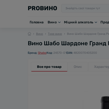
PROВИНО
Головна
Вино
Міцний алкоголь
Про
Вино
Тихе вино
Вино Шабо Шардоне Гранд Резе
Вино Шабо Шардоне Гранд Рез
Бренд:
Shabo
Код:
24570-01
EAN:
4820070405200
Все про товар
Опис
Характе