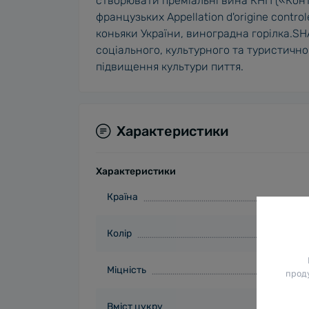
створювати преміальні вина КНП («Кон
французьких Appellation d'origine contro
коньяки України, виноградна горілка.S
соціального, культурного та туристично
підвищення культури пиття.
Характеристики
Характеристики
Країна
Колір
Міцність
проду
Вміст цукру