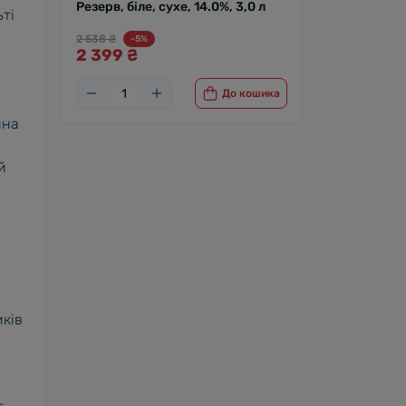
Резерв, біле, сухе, 14.0%, 3,0 л
ті
2 538 ₴
-5%
2 399 ₴
До кошика
ина
й
иків