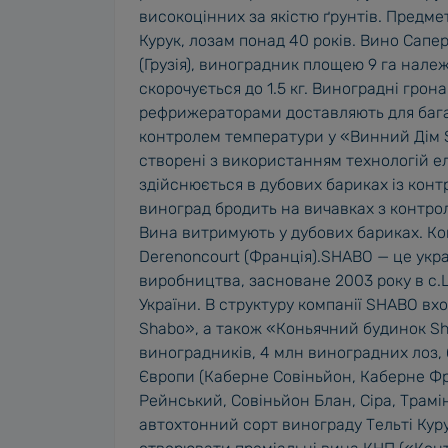
високоцінних за якістю ґрунтів. Предме
Курук, лозам понад 40 років. Вино Сапе
(Грузія), виноградник площею 9 га належ
скорочується до 1.5 кг. Виноградні грон
рефрижераторами доставляють для бага
контролем температури у «Винний Дім S
створені з використанням технологій е
здійснюється в дубових бариках із конт
виноград бродить на вичавках з контро
Вина витримують у дубових бариках. Ко
Derenoncourt (Франція).SHABO — це укр
виробництва, засноване 2003 року в с.
України. В структуру компанії SHABO в
Shabo», а також «Коньячний будинок Sh
виноградників, 4 млн виноградних лоз, 
Європи (Каберне Совіньйон, Каберне Фра
Рейнський, Совіньйон Блан, Сіра, Трамі
автохтонний сорт винограду Тельті Куру