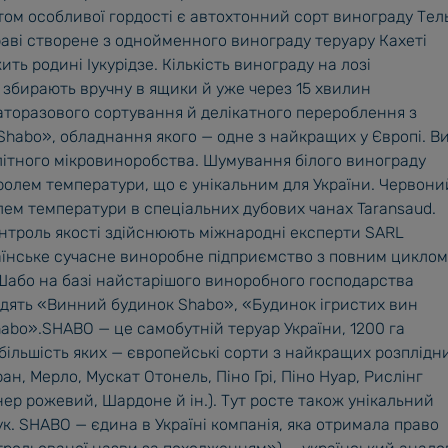
том особливої гордості є автохтонний сорт винограду Тель
раві створене з однойменного винограду теруару Кахеті
ить родині Іукурідзе. Кількість винограду на лозі
а збирають вручну в ящики й уже через 15 хвилин
торазового сортування й делікатного перероблення з
habo», обладнання якого — одне з найкращих у Європі. В
літного мікровиноробства. Шумування білого винограду
ролем температури, що є унікальним для України. Червони
лем температури в спеціальних дубових чанах Taransaud.
нтроль якості здійснюють міжнародні експерти SARL
аїнське сучасне виноробне підприємство з повним циклом
Шабо на базі найстарішого виноробного господарства
ходять «Винний будинок Shabo», «Будинок ігристих вин
abo».SHABO — це самобутній теруар України, 1200 га
більшість яких — європейські сорти з найкращих розплідн
н, Мерло, Мускат Отонель, Піно Грі, Піно Нуар, Рислінг
нер рожевий, Шардоне й ін.). Тут росте також унікальний
к. SHABO — єдина в Україні компанія, яка отримала право