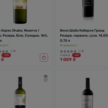
 Херес Shabo, Reserve /
Вино Шабо Каберне Гранд
, Резерв, Біле, Солодке, 16%,
Резерв, червоне, сухе, 14.0%
 л
0.75 л
вності
В наявності
0
0
1 104 ₴
-11%
-4%
 ₴
1 059 ₴