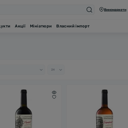
Виномаркети
дукти
Акції
Мініатюри
Власний імпорт