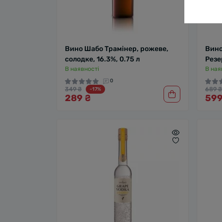
Вино Шабо Трамінер, рожеве,
Вино
солодке, 16.3%, 0.75 л
Резер
В наявності
В ная
0
349 ₴
689 ₴
-17%
289 ₴
599