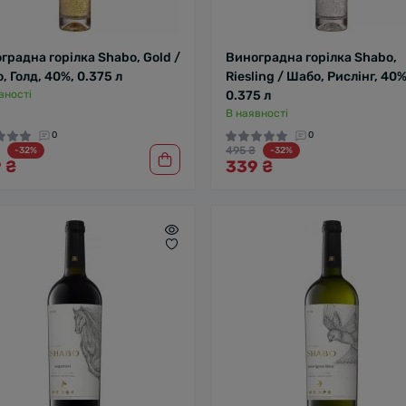
градна горілка Shabo, Gold /
Виноградна горілка Shabo,
, Голд, 40%, 0.375 л
Riesling / Шабо, Рислінг, 40%
вності
0.375 л
В наявності
0
0
495 ₴
-32%
-32%
 ₴
339 ₴