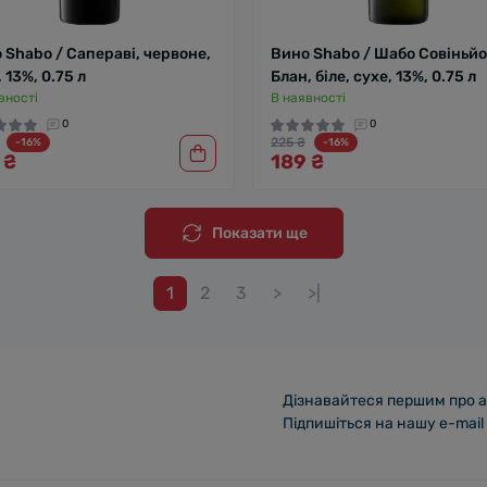
 Shabo / Сапераві, червоне,
Вино Shabo / Шабо Совіньй
 13%, 0.75 л
Блан, біле, сухе, 13%, 0.75 л
вності
В наявності
0
0
225 ₴
-16%
-16%
 ₴
189 ₴
Показати ще
1
2
3
>
>|
Дізнавайтеся першим про а
Підпишіться на нашу e-mail