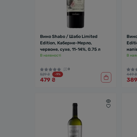
Вино Shabo / Шабо Limited
Вино
Edition, Каберне-Мерло,
Edit
червоне, сухе, 11-14%, 0.75 л
напі
В наявності
В ная
0
529 ₴
449 ₴
-9%
479 ₴
389