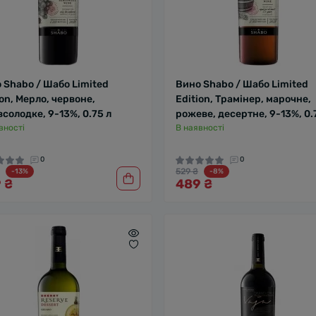
 Shabo / Шабо Limited
Вино Shabo / Шабо Limited
ion, Мерло, червоне,
Edition, Трамінер, марочне,
всолодке, 9-13%, 0.75 л
рожеве, десертне, 9-13%, 0.
вності
В наявності
0
0
529 ₴
-13%
-8%
 ₴
489 ₴