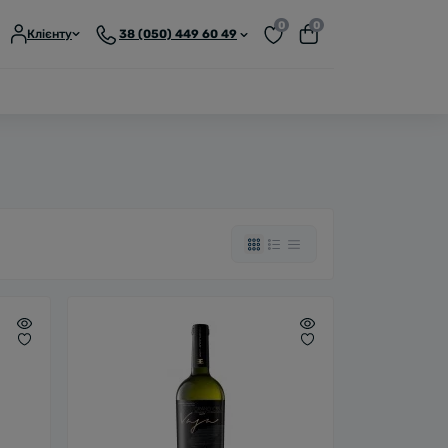
0
0
Клієнту
38 (050) 449 60 49