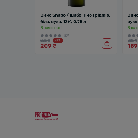
Вино Shabo / Шабо Піно Гріджіо,
Вино
біле, сухе, 13%, 0.75 л
сухе,
В наявності
В ная
0
225 ₴
225 ₴
-7%
209 ₴
189