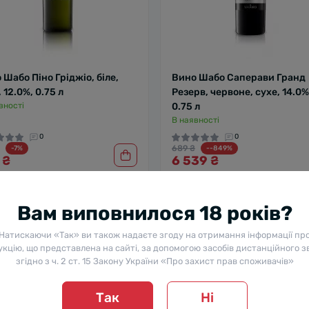
 Шабо Піно Гріджіо, біле,
Вино Шабо Саперави Гранд
 12.0%, 0.75 л
Резерв, червоне, сухе, 14.0%
вності
0.75 л
В наявності
0
0
689 ₴
-7%
--849%
 ₴
6 539 ₴
Вам виповнилося 18 років?
Натискаючи «Так» ви також надаєте згоду на отримання інформації пр
кцію, що представлена на сайті, за допомогою засобів дистанційного з
згідно з ч. 2 ст. 15 Закону України «Про захист прав споживачів»
Так
Ні