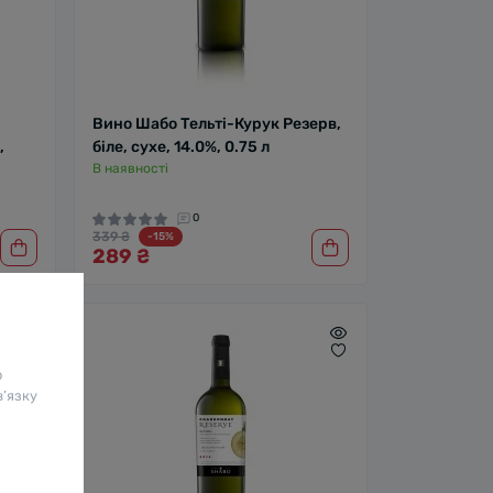
Вино Шабо Тельті-Курук Резерв,
,
біле, сухе, 14.0%, 0.75 л
В наявності
0
339 ₴
-15%
289 ₴
о
в’язку