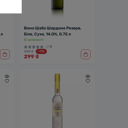
Вино Шабо Шардоне Резерв,
 л
Біле, Сухе, 14.0%, 0.75 л
В наявності
0
359 ₴
-17%
299 ₴