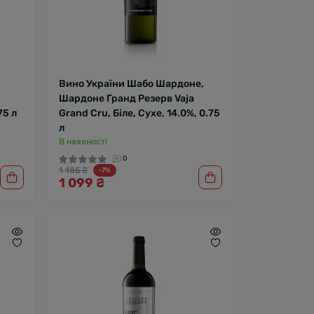
Вино України Шабо Шардоне,
Шардоне Гранд Резерв Vaja
75 л
Grand Cru, Біле, Сухе, 14.0%, 0.75
л
В наявності
0
1 185 ₴
-7%
1 099 ₴