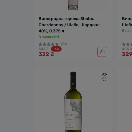
Виноградна горілка Shabo,
Вино
Chardonnay / Шабо, Шардоне,
Шабо
40%, 0.375 л
В ная
В наявності
0
345 ₴
485 ₴
-4%
332 ₴
329