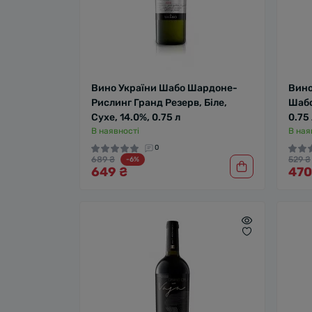
Вино України Шабо Шардоне-
Вино
Рислинг Гранд Резерв, Біле,
Шабо
Сухе, 14.0%, 0.75 л
0.75
В наявності
В ная
0
689 ₴
529 ₴
-6%
649 ₴
470