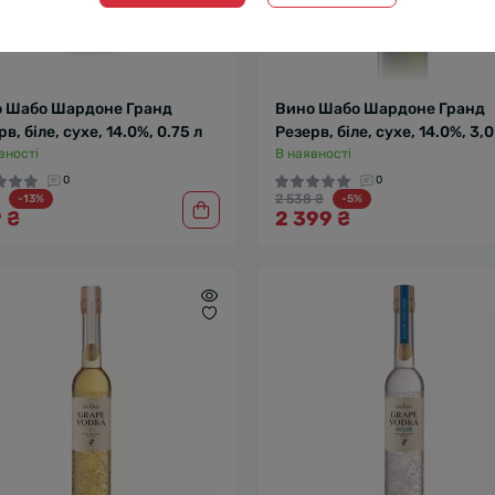
 Шабо Шардоне Гранд
Вино Шабо Шардоне Гранд
в, біле, сухе, 14.0%, 0.75 л
Резерв, біле, сухе, 14.0%, 3,0
вності
В наявності
0
0
2 538 ₴
-13%
-5%
 ₴
2 399 ₴