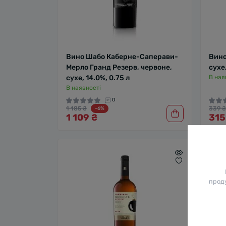
Вино Шабо Каберне-Саперави-
Вино
Мерло Гранд Резерв, червоне,
сухе,
сухе, 14.0%, 0.75 л
В ная
В наявності
0
1 185 ₴
339 ₴
-6%
1 109 ₴
315
проду