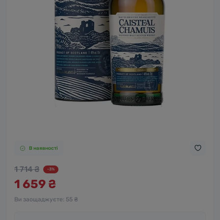
В наявності
1 714 ₴
-3%
1 659 ₴
Ви заощаджуєте:
55 ₴