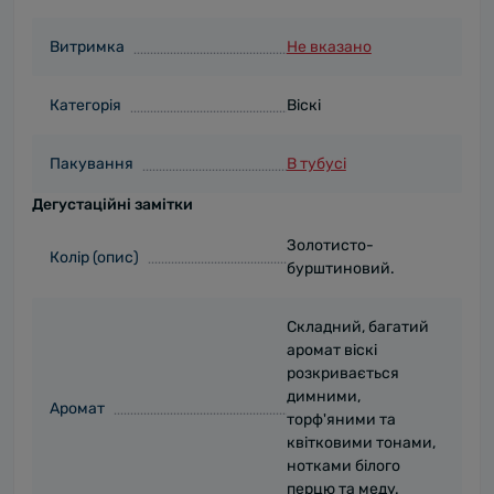
Витримка
Не вказано
Категорія
Віскі
Пакування
В тубусі
Дегустаційні замітки
Золотисто-
Колір (опис)
бурштиновий.
Складний, багатий
аромат віскі
розкривається
димними,
Аромат
торф'яними та
квітковими тонами,
нотками білого
перцю та меду.