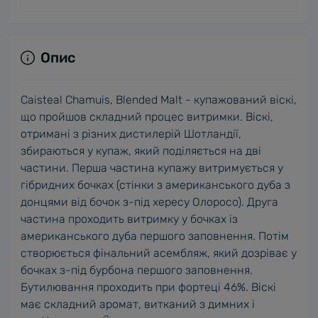
Опис
Caisteal Chamuis, Blended Malt - купажований віскі,
що пройшов складний процес витримки. Віскі,
отримані з різних дистилерій Шотландії,
збираються у купаж, який поділяється на дві
частини. Перша частина купажу витримується у
гібридних бочках (стінки з американського дуба з
донцями від бочок з-під хересу Олоросо). Друга
частина проходить витримку у бочках із
американського дуба першого заповнення. Потім
створюється фінальний асембляж, який дозріває у
бочках з-під бурбона першого заповнення.
Бутилювання проходить при фортеці 46%. Віскі
має складний аромат, витканий з димних і