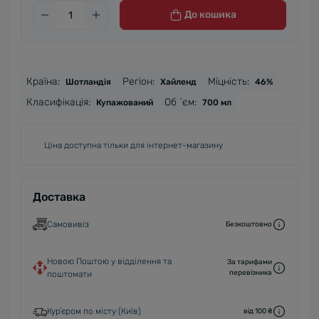
До кошика
Країна:
Регіон:
Міцність:
Шотландія
Хайленд
46%
Класифікація:
Об `єм:
Купажований
700 мл
Ціна доступна тільки для інтернет-магазину
Доставка
Самовивіз
Безкоштовно
Новою Поштою у відділення та
За тарифами
перевізника
поштомати
Курʼєром по місту (Київ)
від 100 ₴