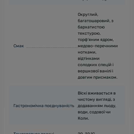
Округлий,
багатошаровий, з
бархатистою
текстурою,
торф'яним ядром,
Смак
медово-перечними
нотками,
відтінками
солодких спецій і
вершкової ванілі і
довгим присмаком.
Віскі вживається в
чистому вигляді, з
Гастрономічна поєднуваність
додаванням льоду,
води, содової чи
Коли.