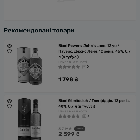
Рекомендовані товари
Віскі Powers, John's Lane, 12 yo /
Пауерс, Джонс Лейн, 12 років, 46%, 0.7
л (в тубусі)
Немає в наявності
0
1 798 ₴
Віскі Glenfiddich / Гленфіддік, 12 років,
40%, 0.7 л (в тубусі)
Немає в наявності
0
3 719 ₴
-30%
2 599 ₴