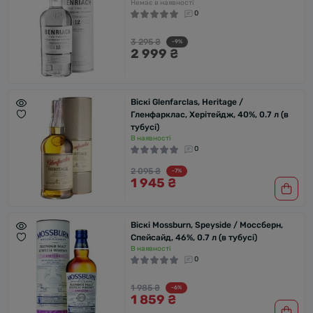
Немає в наявності
0
3 295 ₴
-9%
2 999 ₴
Віскі Glenfarclas, Heritage /
Гленфарклас, Херітейдж, 40%, 0.7 л (в
тубусі)
В наявності
0
2 095 ₴
-7%
1 945 ₴
Віскі Mossburn, Speyside / Моссберн,
Спейсайд, 46%, 0.7 л (в тубусі)
В наявності
0
1 985 ₴
-6%
1 859 ₴