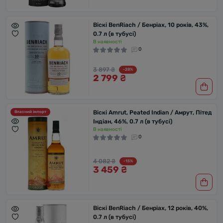
Віскі BenRiach / Бенріах, 10 років, 43%,
0.7 л (в тубусі)
В наявності
0
3 897 ₴
-28%
2 799 ₴
Віскі Amrut, Peated Indian / Амрут, Пітед
Власний імпорт
Індіан, 46%, 0.7 л (в тубусі)
В наявності
0
4 082 ₴
-15%
3 459 ₴
Віскі BenRiach / Бенріах, 12 років, 40%,
0.7 л (в тубусі)