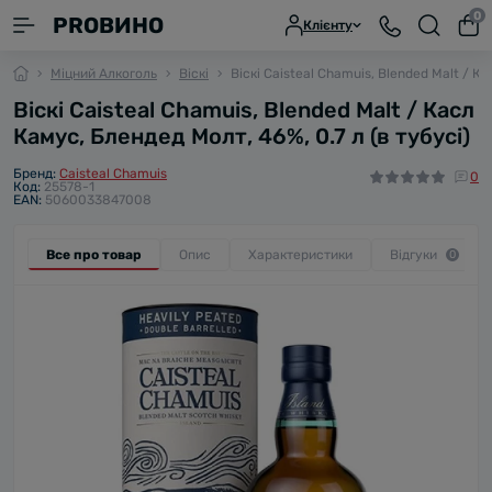
0
PROВИНО
Клієнту
Міцний Алкоголь
Віскі
Віскі Caisteal Chamuis, Blended Malt / Ка
Віскі Caisteal Chamuis, Blended Malt / Касл
Камус, Блендед Молт, 46%, 0.7 л (в тубусі)
Бренд:
Caisteal Chamuis
0
Код:
25578-1
EAN:
5060033847008
Все про товар
Опис
Характеристики
Відгуки
0