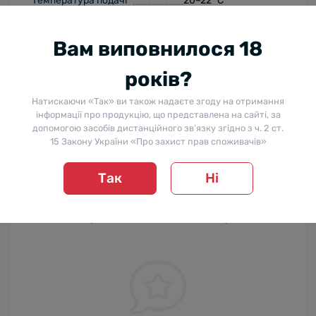
Температура подачі
20–22 °С
Вам виповнилося 18
Відгуки
років?
Натискаючи «Так» ви також надаєте згоду на отримання
Відгуків про цей товар ще не було.
інформації про продукцію, що представлена на сайті, за
допомогою засобів дистанційного зв’язку згідно з ч. 2 ст.
+ Додати відгук
15 Закону України «Про захист прав споживачів»
Так
Ні
Немає відгуків про цей товар, станьте
першим, залиште свій відгук.