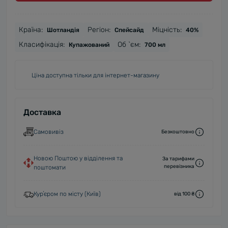
Країна:
Регіон:
Міцність:
Шотландія
Спейсайд
40%
Класифікація:
Об `єм:
Купажований
700 мл
Ціна доступна тільки для інтернет-магазину
Доставка
Самовивіз
Безкоштовно
Новою Поштою у відділення та
За тарифами
перевізника
поштомати
Курʼєром по місту (Київ)
від 100 ₴