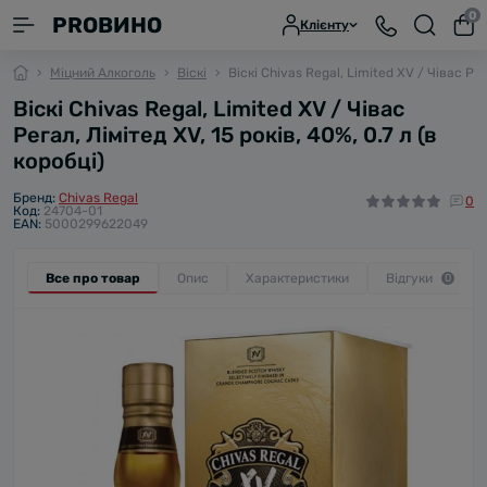
0
PROВИНО
Клієнту
Міцний Алкоголь
Віскі
Віскі Chivas Regal, Limited XV / Чівас Рега
Віскі Chivas Regal, Limited XV / Чівас
Регал, Лімітед XV, 15 років, 40%, 0.7 л (в
коробці)
Бренд:
Chivas Regal
0
Код:
24704-01
EAN:
5000299622049
Все про товар
Опис
Характеристики
Відгуки
0