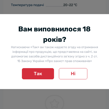
Температура подачі
20–22 °С
Відгуки
Вам виповнилося 18
років?
Відгуків про цей товар ще не було.
Натискаючи «Так» ви також надаєте згоду на отримання
інформації про продукцію, що представлена на сайті, за
+ Додати відгук
допомогою засобів дистанційного зв’язку згідно з ч. 2 ст.
15 Закону України «Про захист прав споживачів»
Так
Ні
Немає відгуків про цей товар, станьте
першим, залиште свій відгук.