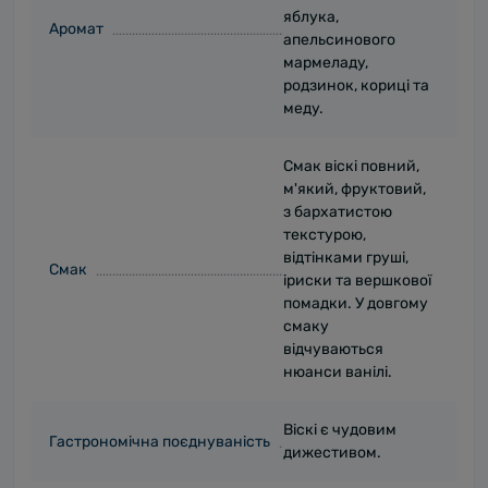
яблука,
Аромат
апельсинового
мармеладу,
родзинок, кориці та
меду.
Смак віскі повний,
м'який, фруктовий,
з бархатистою
текстурою,
відтінками груші,
Смак
іриски та вершкової
помадки. У довгому
смаку
відчуваються
нюанси ванілі.
Віскі є чудовим
Гастрономічна поєднуваність
дижестивом.