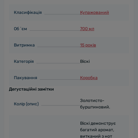
Класифікація
Купажований
Об `єм
700 мл
Витримка
15 років
Категорія
Віскі
Пакування
Коробка
Дегустаційні замітки
Золотисто-
Колір (опис)
бурштиновий.
Віскі демонструє
багатий аромат,
витканий з нот