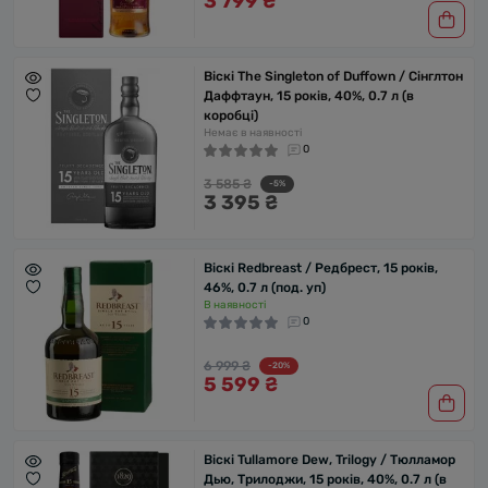
3 799 ₴
Віскі The Singleton of Duffown / Сінглтон
Даффтаун, 15 років, 40%, 0.7 л (в
коробці)
Немає в наявності
0
3 585 ₴
-5%
3 395 ₴
Віскі Redbreast / Редбрест, 15 років,
46%, 0.7 л (под. уп)
В наявності
0
6 999 ₴
-20%
5 599 ₴
Віскі Tullamore Dew, Trilogy / Тюлламор
Дью, Трилоджи, 15 років, 40%, 0.7 л (в